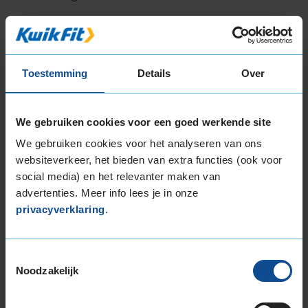
In de categorie grip op nat wegdek is deze band
gewaardeerd met een A-label, wat betekent dat
deze band uitstekende grip heeft bij natte
Toestemming
Details
Over
weersomstandigheden.
De band heeft een extern rolgeluid van 70 dB
We gebruiken cookies voor een goed werkende site
met B-notering, wat betekent dat deze band
een normale geluidsproductie heeft.
We gebruiken cookies voor het analyseren van ons
websiteverkeer, het bieden van extra functies (ook voor
Wil je nog meer informatie over het
social media) en het relevanter maken van
bandenlabel van deze band, klik dan
hier
advertenties. Meer info lees je in onze
privacyverklaring
.
Toestemmingsselectie
Noodzakelijk
Bandenmontagepakketten
Kies je