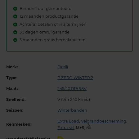
Binnen 1 uur gemonteerd
12 maanden productgarantie
Achteraf betalen of in 3 termijnen
30 dagen omruilgarantie
3 maanden gratis herbalanceren
Merk:
Pirelli
Type:
P ZERO WINTER 2
Maat:
245/40 R19 98V
Snelheid:
V (t/m 240 km/u)
Seizoen:
Winterbanden
Extra Load
,
Velgrandbescherming
,
Kenmerken:
Extra stil
,
,