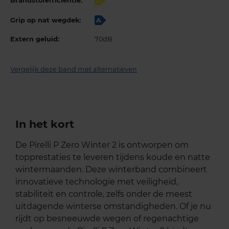
Brandstofefficiëntie:
C
Grip op nat wegdek:
A
Extern geluid:
70dB
Vergelijk deze band met alternatieven
In het kort
De Pirelli P Zero Winter 2 is ontworpen om
topprestaties te leveren tijdens koude en natte
wintermaanden. Deze winterband combineert
innovatieve technologie met veiligheid,
stabiliteit en controle, zelfs onder de meest
uitdagende winterse omstandigheden. Of je nu
rijdt op besneeuwde wegen of regenachtige