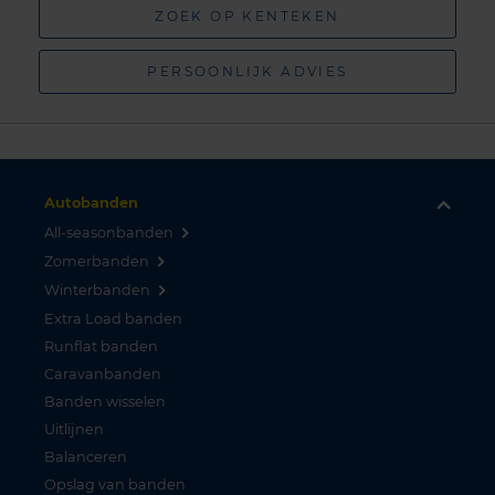
ZOEK OP KENTEKEN
PERSOONLIJK ADVIES
Autobanden
All-seasonbanden
Zomerbanden
Winterbanden
Extra Load banden
Runflat banden
Caravanbanden
Banden wisselen
Uitlijnen
Balanceren
Opslag van banden