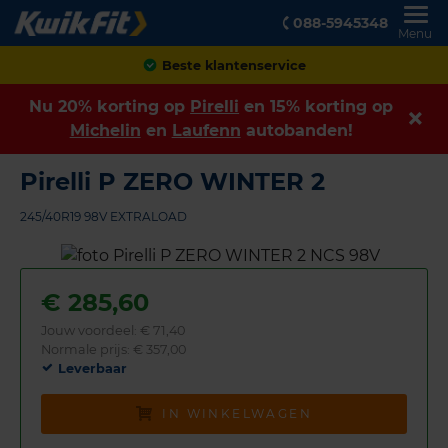
088-5945348
Menu
Achteraf betalen
Nu 20% korting op
Pirelli
en 15% korting op
Michelin
en
Laufenn
autobanden!
Pirelli P ZERO WINTER 2
245/40R19 98V EXTRALOAD
€
285,60
Jouw voordeel:
€ 71,40
Normale prijs: € 357,00
Leverbaar
IN WINKELWAGEN