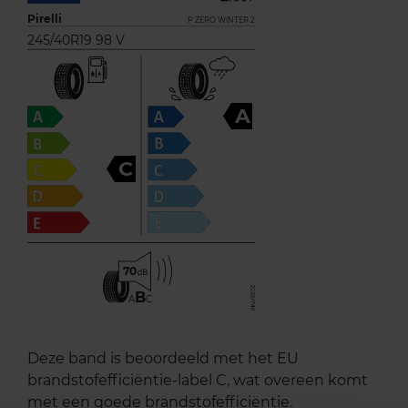
Pirelli
P ZERO WINTER 2
245/40R19 98 V
A
C
70
B
A
C
Deze band is beoordeeld met het EU
brandstofefficiëntie-label C, wat overeen komt
met een goede brandstofefficiëntie.