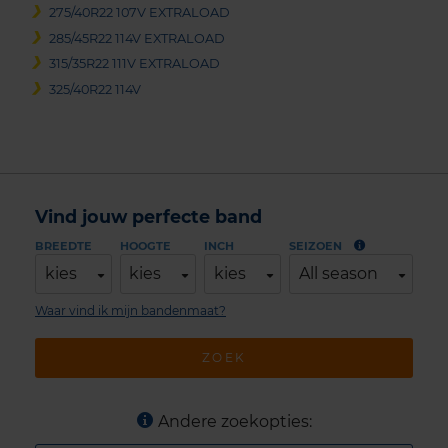
275/40R22 107V EXTRALOAD
285/45R22 114V EXTRALOAD
315/35R22 111V EXTRALOAD
325/40R22 114V
Vind jouw perfecte band
BREEDTE
HOOGTE
INCH
SEIZOEN
kies
kies
kies
All season
Waar vind ik mijn bandenmaat?
ZOEK
Andere zoekopties: