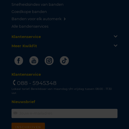
Snelheidsindex van banden
Goedkope banden
Banden voor elk automerk
Alle bandenservices
Klantenservice
Meer KwikFit
Facebook
Youtube
Instagram
Tiktok
Klantenservice
088 - 5945348
Lokaal tarief. Bereikbaar van maandag t/m vrijdag tussen 08.00 - 17.30
uur.
Nieuwsbrief
INSCHRIJVEN