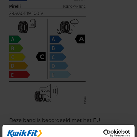
Pirelli
P ZERO WINTER 2
295/30R19 100 V
A
C
72
A
BC
Deze band is beoordeeld met het EU
brandstofefficiëntie-label C, wat overeen komt
met een goede brandstofefficiëntie.