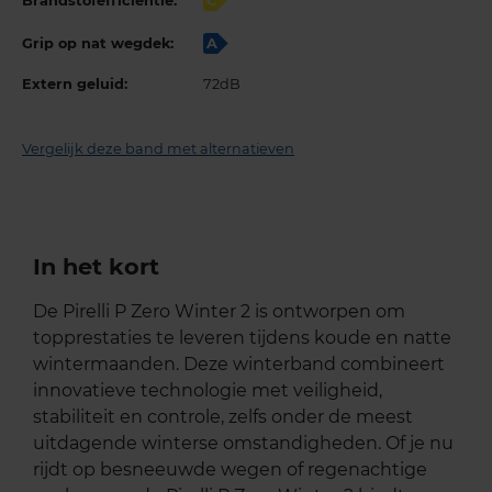
Brandstofefficiëntie:
C
Grip op nat wegdek:
A
Extern geluid:
72dB
Vergelijk deze band met alternatieven
In het kort
De Pirelli P Zero Winter 2 is ontworpen om
topprestaties te leveren tijdens koude en natte
wintermaanden. Deze winterband combineert
innovatieve technologie met veiligheid,
stabiliteit en controle, zelfs onder de meest
uitdagende winterse omstandigheden. Of je nu
rijdt op besneeuwde wegen of regenachtige