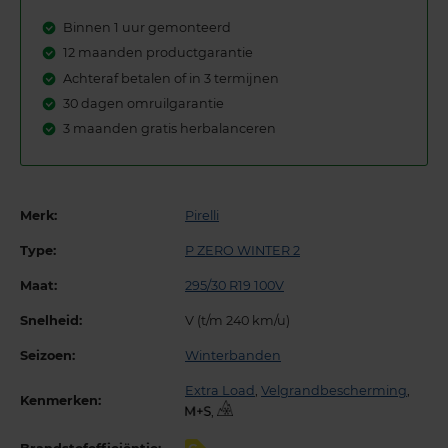
Binnen 1 uur gemonteerd
12 maanden productgarantie
Achteraf betalen of in 3 termijnen
30 dagen omruilgarantie
3 maanden gratis herbalanceren
Merk:
Pirelli
Type:
P ZERO WINTER 2
Maat:
295/30 R19 100V
Snelheid:
V (t/m 240 km/u)
Seizoen:
Winterbanden
Extra Load
,
Velgrandbescherming
,
Kenmerken:
,