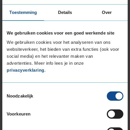
In de categorie grip op nat wegdek is deze band
Toestemming
Details
Over
gewaardeerd met een A-label, wat betekent dat
deze band uitstekende grip heeft bij natte
weersomstandigheden.
We gebruiken cookies voor een goed werkende site
We gebruiken cookies voor het analyseren van ons
De band heeft een extern rolgeluid van 72 dB
websiteverkeer, het bieden van extra functies (ook voor
met A-notering, wat betekent dat deze band
social media) en het relevanter maken van
een stille geluidsproductie heeft.
advertenties. Meer info lees je in onze
privacyverklaring
.
Wil je nog meer informatie over het
bandenlabel van deze band, klik dan
hier
Toestemmingsselectie
Noodzakelijk
Voorkeuren
Bandenmontagepakketten
Kies je