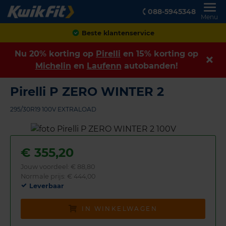
088-5945348
Menu
Achteraf betalen
Nu 20% korting op
Pirelli
en 15% korting op
Michelin
en
Laufenn
autobanden!
Pirelli P ZERO WINTER 2
295/30R19 100V EXTRALOAD
€
355,20
Jouw voordeel:
€ 88,80
Normale prijs: € 444,00
Leverbaar
IN WINKELWAGEN