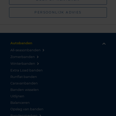
PERSOONLIJK ADVIES
Autobanden
All-seasonbanden
Zomerbanden
Winterbanden
Extra Load banden
Runflat banden
Caravanbanden
Banden wisselen
Uitlijnen
Balanceren
Opslag van banden
Bandenmerken