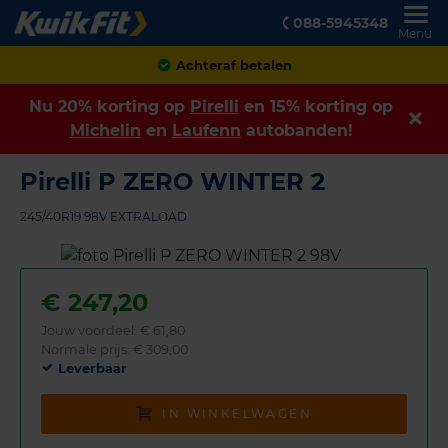
088-5945348
Menu
Achteraf betalen
Nu 20% korting op
Pirelli
en 15% korting op
Michelin
en
Laufenn
autobanden!
Pirelli P ZERO WINTER 2
245/40R19 98V EXTRALOAD
€
247,20
Jouw voordeel:
€ 61,80
Normale prijs: € 309,00
Leverbaar
IN WINKELWAGEN