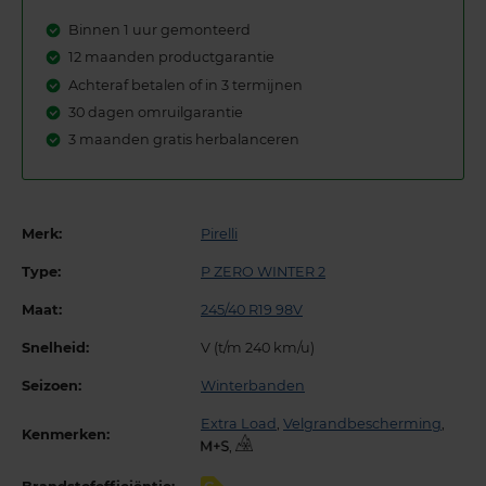
Binnen 1 uur gemonteerd
12 maanden productgarantie
Achteraf betalen of in 3 termijnen
30 dagen omruilgarantie
3 maanden gratis herbalanceren
Merk:
Pirelli
Type:
P ZERO WINTER 2
Maat:
245/40 R19 98V
Snelheid:
V (t/m 240 km/u)
Seizoen:
Winterbanden
Extra Load
,
Velgrandbescherming
,
Kenmerken:
,