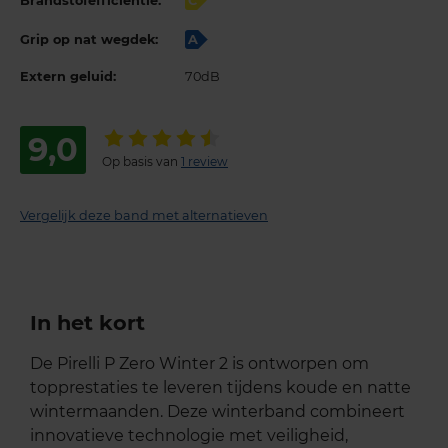
Brandstofefficiëntie:
C
Grip op nat wegdek:
A
Extern geluid:
70dB
9,0
Op basis van
1 review
Vergelijk deze band met alternatieven
In het kort
De Pirelli P Zero Winter 2 is ontworpen om
topprestaties te leveren tijdens koude en natte
wintermaanden. Deze winterband combineert
innovatieve technologie met veiligheid,