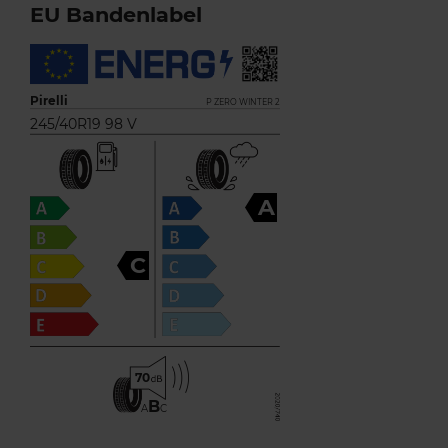
EU Bandenlabel
Pirelli
P ZERO WINTER 2
245/40R19 98 V
A
C
70
B
A
C