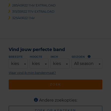
285/45R22 114V EXTRALOAD
315/35R22 111V EXTRALOAD
325/40R22 114V
Vind jouw perfecte band
BREEDTE
HOOGTE
INCH
SEIZOEN
kies
kies
kies
All season
Waar vind ik mijn bandenmaat?
ZOEK
Andere zoekopties:
ZOEK OP KENTEKEN