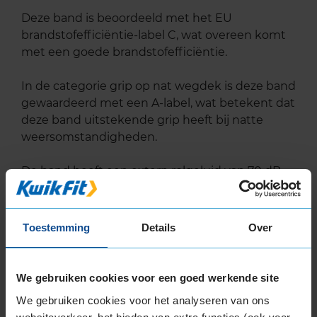
Deze band is beoordeeld met het EU
brandstofefficiëntie-label C, wat overeen komt
met een goede brandstofefficiëntie.
In de categorie grip op nat wegdek is deze band
gewaardeerd met een A-label, wat betekent dat
deze band uitstekende grip heeft bij natte
weersomstandigheden.
De band heeft een extern rolgeluid van 70 dB
met B-notering, wat betekent dat deze band
een normale geluidsproductie heeft.
Toestemming
Details
Over
Wil je nog meer informatie over het
bandenlabel van deze band, klik dan
hier
We gebruiken cookies voor een goed werkende site
We gebruiken cookies voor het analyseren van ons