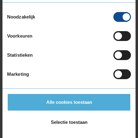
205/60R16 96W EXTRALOAD
Toestemmingsselectie
205/65R16 95V
Noodzakelijk
215/55R16 97W EXTRALOAD
215/60R16 99V EXTRALOAD
Voorkeuren
225/55R16 95W RUNFLAT
17-inch banden
Statistieken
205/45R17 88V EXTRALOAD
205/45R17 88W EXTRALOAD
205/45R17 88W EXTRALOAD RUNFLAT
Marketing
205/50R17 89H
205/50R17 89W RUNFLAT
205/50R17 89Y RUNFLAT
Alle cookies toestaan
205/50R17 93W EXTRALOAD
205/50R17 93W EXTRALOAD
205/55R17 91V
Selectie toestaan
205/55R17 91V
205/55R17 91V RUNFLAT