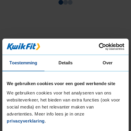
Item
1
of
3
Beschikbare bandenmaten
Toestemming
Details
Over
16-inch banden
205/55R16 91V
205/55R16 91V
We gebruiken cookies voor een goed werkende site
205/55R16 91W
We gebruiken cookies voor het analyseren van ons
205/55R16 91W RUNFLAT
websiteverkeer, het bieden van extra functies (ook voor
205/55R16 94V EXTRALOAD
social media) en het relevanter maken van
205/55R16 94V EXTRALOAD
advertenties. Meer info lees je in onze
205/60R16 92V
privacyverklaring
.
205/60R16 92W RUNFLAT
205/60R16 96V EXTRALOAD