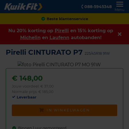
088-5945348
Menu
Achteraf betalen
Nu 20% korting op
Pirelli
en 15% korting op
Michelin
en
Laufenn
autobanden!
Pirelli CINTURATO P7
225/45R18 91W
€
148,00
Jouw voordeel:
€ 37,00
Normale prijs: € 185,00
Leverbaar
IN WINKELWAGEN
Binnen 1 uur gemonteerd