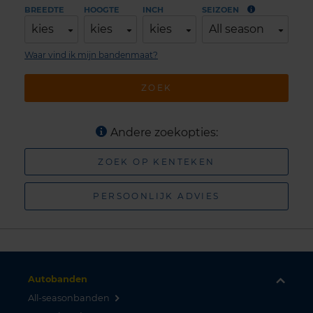
BREEDTE
HOOGTE
INCH
SEIZOEN
kies
kies
kies
All season
Waar vind ik mijn bandenmaat?
ZOEK
Andere zoekopties:
ZOEK OP KENTEKEN
PERSOONLIJK ADVIES
Autobanden
All-seasonbanden