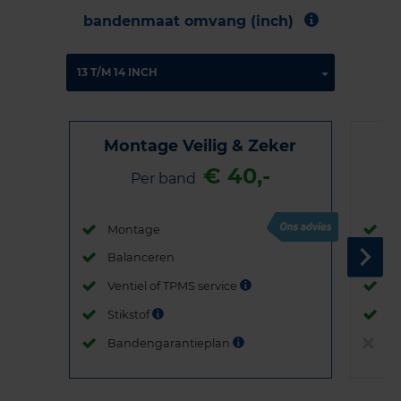
bandenmaat omvang (inch)
Montage Veilig & Zeker
€ 40,-
Per band
Montage
M
Balanceren
B
Ventiel of TPMS service
Ve
Stikstof
St
Bandengarantieplan
B