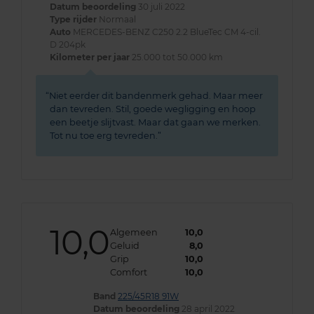
Datum beoordeling
30 juli 2022
Type rijder
Normaal
Auto
MERCEDES-BENZ C250 2.2 BlueTec CM 4-cil.
D 204pk
Kilometer per jaar
25.000 tot 50.000 km
Niet eerder dit bandenmerk gehad. Maar meer
dan tevreden. Stil, goede wegligging en hoop
een beetje slijtvast. Maar dat gaan we merken.
Tot nu toe erg tevreden.
10,0
Algemeen
10,0
Geluid
8,0
Grip
10,0
Comfort
10,0
Band
225/45R18 91W
Datum beoordeling
28 april 2022