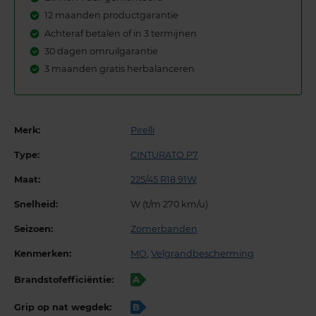
12 maanden productgarantie
Achteraf betalen of in 3 termijnen
30 dagen omruilgarantie
3 maanden gratis herbalanceren
Merk:
Pirelli
Type:
CINTURATO P7
Maat:
225/45 R18 91W
Snelheid:
W (t/m 270 km/u)
Seizoen:
Zomerbanden
Kenmerken:
MO
,
Velgrandbescherming
Brandstofefficiëntie:
A
Grip op nat wegdek:
B