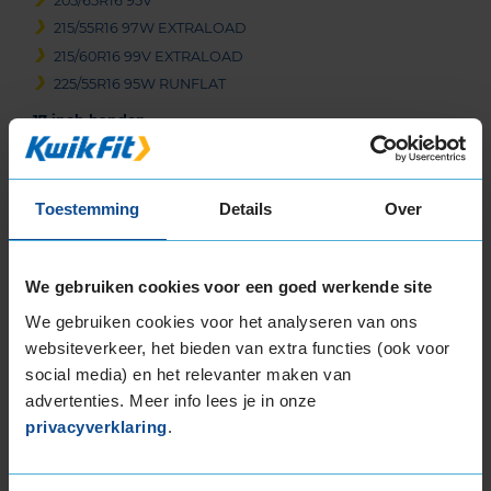
205/65R16 95V
215/55R16 97W EXTRALOAD
215/60R16 99V EXTRALOAD
225/55R16 95W RUNFLAT
17-inch banden
205/45R17 88V EXTRALOAD
205/45R17 88W EXTRALOAD
205/45R17 88W EXTRALOAD RUNFLAT
Toestemming
Details
Over
205/50R17 89H
205/50R17 89W RUNFLAT
We gebruiken cookies voor een goed werkende site
205/50R17 89Y RUNFLAT
205/50R17 93W EXTRALOAD
We gebruiken cookies voor het analyseren van ons
205/50R17 93W EXTRALOAD
websiteverkeer, het bieden van extra functies (ook voor
205/55R17 91V
social media) en het relevanter maken van
advertenties. Meer info lees je in onze
205/55R17 91V
privacyverklaring
.
205/55R17 91V RUNFLAT
205/55R17 91W
205/55R17 91W