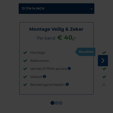
Montage Veilig & Zeker
€ 40,-
Per band
Montage
M
Balanceren
B
Ventiel of TPMS service
Ve
Stikstof
St
Bandengarantieplan
B
Item