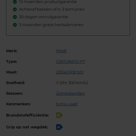
12 maanden productgarantie
Achteraf betalen of in 3 termijnen
30 dagen omruilgarantie
3 maanden gratis herbalanceren
Merk:
Pirelli
Type:
CINTURATO P7
Maat:
225/40 R18 92Y
Snelheid:
Y (t/m 300 km/u)
Seizoen:
Zomerbanden
Kenmerken:
Extra Load
Brandstofefficiëntie:
B
Grip op nat wegdek:
A