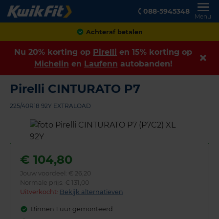
088-5945348
Menu
Achteraf betalen
Nu 20% korting op
Pirelli
en 15% korting op
Michelin
en
Laufenn
autobanden!
Pirelli CINTURATO P7
225/40R18 92Y EXTRALOAD
€
104,80
Jouw voordeel:
€ 26,20
Normale prijs: € 131,00
Uitverkocht:
Bekijk alternatieven
Binnen 1 uur gemonteerd