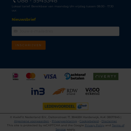
088 - 5945348
Lokaal tarief. Bereikbaar van maandag t/m vrijdag tussen 08.00 - 17.30
uur.
Nieuwsbrief
INSCHRIJVEN
©
KwikFit Nederland B.V., Daltonstraat 17, 3846BX Harderwijk, KvK 08017845 |
Algemene voorwaarden
•
Privacyverklaring
•
Cookiebeleid
•
Disclaimer
This site is protected by reCAPTCHA and the Google
Privacy Policy
and
Terms of
Service
apply.