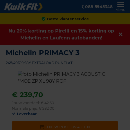
088-5945348
Menu
Achteraf betalen
Nu 20% korting op
Pirelli
en 15% korting op
Michelin
en
Laufenn
autobanden!
Michelin PRIMACY 3
245/40R19 98Y EXTRALOAD RUNFLAT
€
239,70
Jouw voordeel:
€ 42,30
Normale prijs: € 282,00
Leverbaar
IN WINKELWAGEN