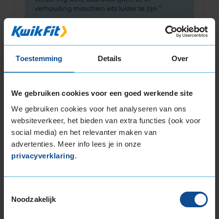
verhouding misschien iets luider te zijn.
Toestemming
Details
Over
Bandenmontagepakketten
Kies je
We gebruiken cookies voor een goed werkende site
bandenmaat omvang (inch)
We gebruiken cookies voor het analyseren van ons
websiteverkeer, het bieden van extra functies (ook voor
social media) en het relevanter maken van
advertenties. Meer info lees je in onze
privacyverklaring
.
Montage Veilig & Zeker
€ 40,-
Per band
Toestemmingsselectie
Noodzakelijk
Montage
M