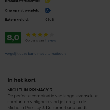
Brandstofefficiëntie:
C
Grip op nat wegdek:
A
Extern geluid:
69dB
8,0
Op basis van
1 review
Vergelijk deze band met alternatieven
In het kort
MICHELIN PRIMACY 3
De perfecte combinatie van lange levensduur,
comfort en veiligheid vind je terug in de
Michelin Primacy 3. De zomerband biedt