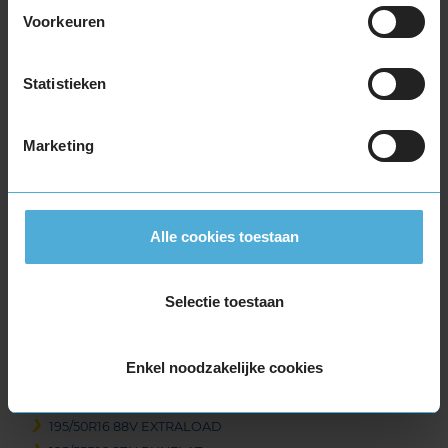
Voorkeuren
Balanceren
B
Ventiel of TPMS service
Ve
Statistieken
Stikstof
St
Bandengarantieplan
B
Marketing
Item
Alle cookies toestaan
1
of
3
Selectie toestaan
Beschikbare bandenmaten
Enkel noodzakelijke cookies
16-inch banden
195/50R16 88V EXTRALOAD