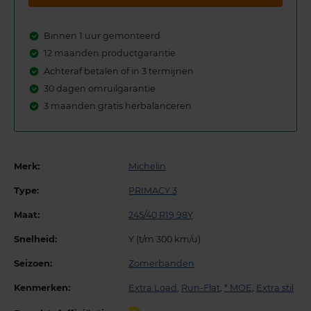
Binnen 1 uur gemonteerd
12 maanden productgarantie
Achteraf betalen of in 3 termijnen
30 dagen omruilgarantie
3 maanden gratis herbalanceren
Merk:
Michelin
Type:
PRIMACY 3
Maat:
245/40 R19 98Y
Snelheid:
Y (t/m 300 km/u)
Seizoen:
Zomerbanden
Kenmerken:
Extra Load
,
Run-Flat
,
* MOE
,
Extra stil