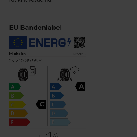
EU Bandenlabel
Michelin
PRIMACY 3
245/40R19 98 Y
A
C