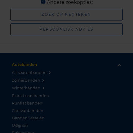
Andere zoekopties:
ZOEK OP KENTEKEN
PERSOONLIJK ADVIES
Autobanden
All-seasonbanden
Zomerbanden
Winterbanden
Extra Load banden
Runflat banden
Caravanbanden
Banden wisselen
Uitlijnen
Balanceren