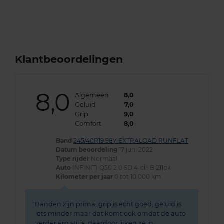
Klantbeoordelingen
8,0
Algemeen
8,0
Geluid
7,0
Grip
9,0
Comfort
8,0
Band
245/40R19 98Y EXTRALOAD RUNFLAT
Datum beoordeling
17 juni 2022
Type rijder
Normaal
Auto
INFINITI Q50 2.0 SD 4-cil. B 211pk
Kilometer per jaar
0 tot 10.000 km
Banden zijn prima, grip is echt goed, geluid is
iets minder maar dat komt ook omdat de auto
verder erg stil is, daardoor lijken ze in