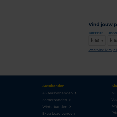
Vind jouw p
BREEDTE
HOOG
kies
kie
Waar vind ik mij
Autobanden
Kl
All-seasonbanden
Mij
Vee
Zomerbanden
Al
Winterbanden
Pri
Extra Load banden