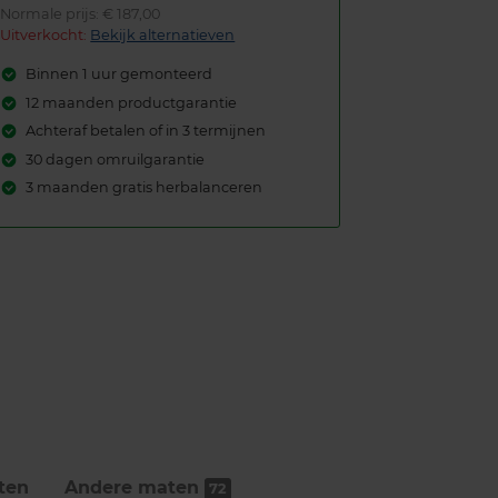
Normale prijs: € 187,00
Uitverkocht:
Bekijk alternatieven
Binnen 1 uur gemonteerd
12 maanden productgarantie
Achteraf betalen of in 3 termijnen
30 dagen omruilgarantie
3 maanden gratis herbalanceren
ten
Andere maten
72