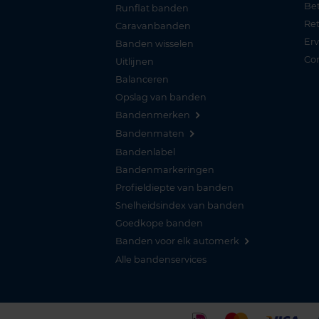
Be
Runflat banden
Re
Caravanbanden
Er
Banden wisselen
Co
Uitlijnen
Balanceren
Opslag van banden
Bandenmerken
Bandenmaten
Bandenlabel
Bandenmarkeringen
Profieldiepte van banden
Snelheidsindex van banden
Goedkope banden
Banden voor elk automerk
Alle bandenservices