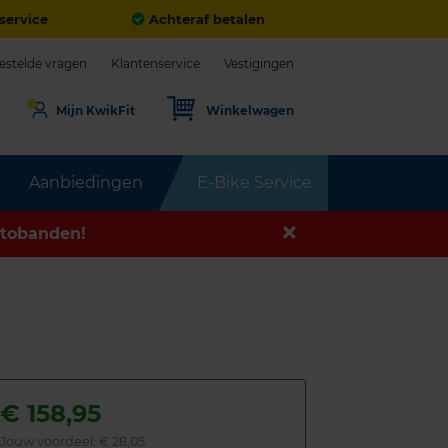
service
Achteraf betalen
estelde vragen
Klantenservice
Vestigingen
Mijn KwikFit
Winkelwagen
Aanbiedingen
E-Bike Service
tobanden!
€
158,95
Jouw voordeel:
€ 28,05