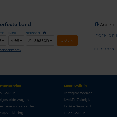
erfecte band
Andere 
TE
INCH
SEIZOEN
ZOEK OP
s
kies
All season
ZOEK
PERSOONL
n bandenmaat?
antenservice
Meer KwikFit
n KwikFit
Vestiging zoeken
lgestelde vragen
KwikFit Zakelijk
gemene voorwaarden
E-Bike Service
vacyverklaring
Over KwikFit