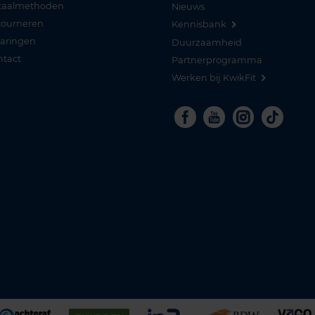
taalmethoden
Nieuws
tourneren
Kennisbank
varingen
Duurzaamheid
ntact
Partnerprogramma
Werken bij KwikFit
Facebook
Youtube
Instagra
Tikto