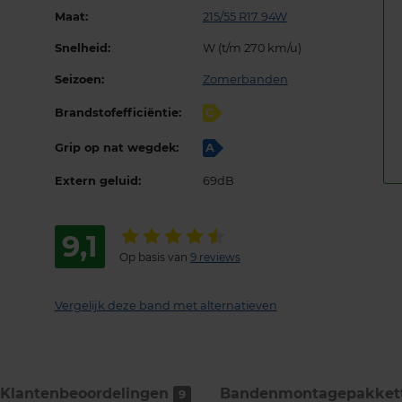
Maat:
215/55 R17 94W
Snelheid:
W (t/m 270 km/u)
Seizoen:
Zomerbanden
Brandstofefficiëntie:
C
Grip op nat wegdek:
A
Extern geluid:
69dB
9,1
Op basis van
9 reviews
Vergelijk deze band met alternatieven
Klantenbeoordelingen
Bandenmontage­pakket
9