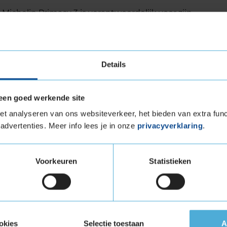
chelin Primacy 3 is verantwoordelijk voor zijn
 zeer slijtvast. Deze rubbersamenstelling zorgt
 je auto bij het remmen snel stilstaat. Dankzij
van Primacy 3 van Michelin in bochten eveneens
Details
andstofbesparing in één band
e Primacy 3 van Michelin maakt de band tevens
een goed werkende site
tom, met de Michelin Primacy 3 hoef je niet te
t analyseren van ons websiteverkeer, het bieden van extra func
en brandstofbesparing.
advertenties. Meer info lees je in onze
privacyverklaring
.
e maat 215 55 R17 kopen bij
Voorkeuren
Statistieken
 215 55 R17 eenvoudig online en plan ook gelijk
KwikFit vestiging.
an deze autoband:
215 55 R17
okies
Selectie toestaan
A