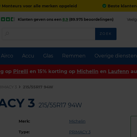
Monteurs voor alle merken opgeleid
Beste klanten
Klanten geven ons een
8,9
(89.975 beoordelingen)
Veelg
ZOEK
Airco
Accu
Glas
Remmen
Overige diensten
ng op
Pirelli
en 15% korting op
Michelin
en
Laufenn
au
RIMACY 3
215/55R17 94W
MACY 3
215/55R17 94W
Merk:
Michelin
Type:
PRIMACY 3