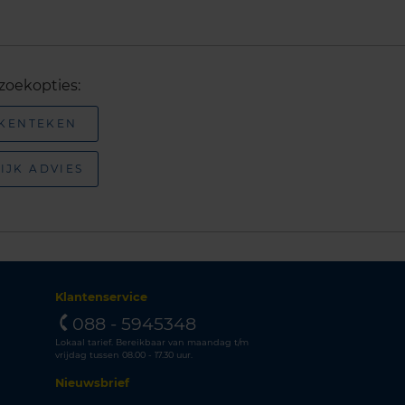
zoekopties:
 KENTEKEN
IJK ADVIES
Klantenservice
088 - 5945348
Lokaal tarief. Bereikbaar van maandag t/m
vrijdag tussen 08.00 - 17.30 uur.
Nieuwsbrief