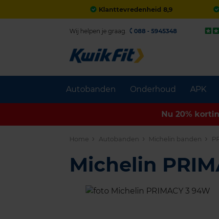
Klanttevredenheid 8,9
Wij helpen je graag.
088 - 5945348
Autobanden
Onderhoud
APK
Nu 20% korti
Home
Autobanden
Michelin banden
P
Michelin PRI