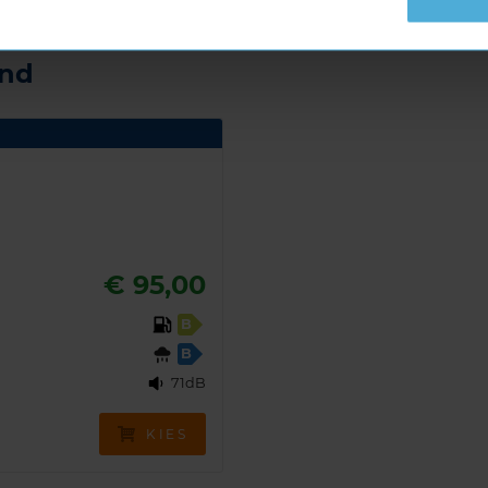
and
€ 95,00
B
B
71dB
KIES