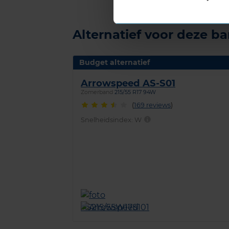
Alternatief voor deze b
Budget alternatief
Arrowspeed AS-S01
Zomerband
215/55 R17 94W
(
169 reviews
)
Snelheidsindex:
W