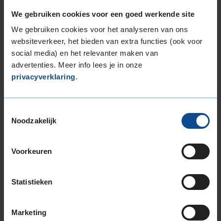
We gebruiken cookies voor een goed werkende site
De band heeft een extern rolgeluid van 69 dB
We gebruiken cookies voor het analyseren van ons
met A-notering, wat betekent dat deze band
websiteverkeer, het bieden van extra functies (ook voor
een stille geluidsproductie heeft.
social media) en het relevanter maken van
advertenties. Meer info lees je in onze
Wil je nog meer informatie over het
privacyverklaring
.
bandenlabel van deze band, klik dan
hier
Toestemmingsselectie
Noodzakelijk
Klantbeoordelingen
Voorkeuren
10,0
Algemeen
10,0
Statistieken
Geluid
10,0
Grip
9,0
Comfort
10,0
Marketing