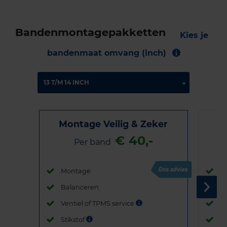
Bandenmontagepakketten
Kies je
bandenmaat omvang (inch)
Montage Veilig & Zeker
€ 40,-
Per band
Montage
M
Balanceren
B
Ventiel of TPMS service
Ve
Stikstof
St