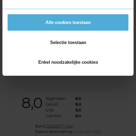
Band
235/65R17 104V
Datum beoordeling
7 februari 2023
Type rijder
Normaal
Auto
LAND ROVER Freelander 3.2 TRW 6-cil. B
Alle cookies toestaan
232pk
Kilometer per jaar
0 tot 10.000 km
Selectie toestaan
Deze banden zijn top! De geluids reduktie
overtrof mijn verwachting en de grip is ook bij
nat wegdek subliem.
Enkel noodzakelijke cookies
8,0
Algemeen
8,0
Geluid
8,0
Grip
8,0
Comfort
8,0
Band
235/65R17 104V
Datum beoordeling
22 januari 2022