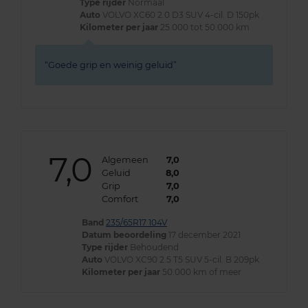
Type rijder
Normaal
Auto
VOLVO XC60 2.0 D3 SUV 4-cil. D 150pk
Kilometer per jaar
25.000 tot 50.000 km
Goede grip en weinig geluid
7,0
Algemeen
7,0
Geluid
8,0
Grip
7,0
Comfort
7,0
Band
235/65R17 104V
Datum beoordeling
17 december 2021
Type rijder
Behoudend
Auto
VOLVO XC90 2.5 T5 SUV 5-cil. B 209pk
Kilometer per jaar
50.000 km of meer