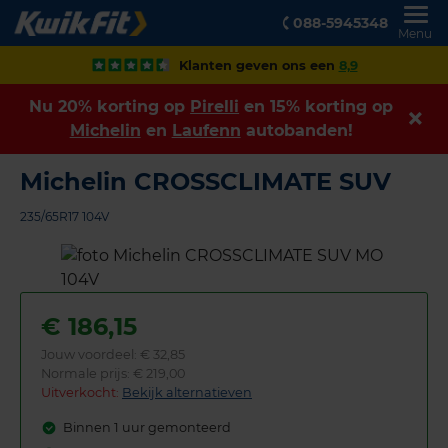
088-5945348
Menu
Klanten geven ons een
8,9
Nu 20% korting op
Pirelli
en 15% korting op
Michelin
en
Laufenn
autobanden!
Michelin CROSSCLIMATE SUV
235/65R17 104V
€
186,15
Jouw voordeel:
€ 32,85
Normale prijs: € 219,00
Uitverkocht:
Bekijk alternatieven
Binnen 1 uur gemonteerd