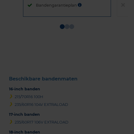
Bandengarantieplan
B
Item
1
of
3
Beschikbare bandenmaten
16-inch banden
215/70R16 100H
235/60R16 104V EXTRALOAD
17-inch banden
235/60R17 106V EXTRALOAD
18-inch banden