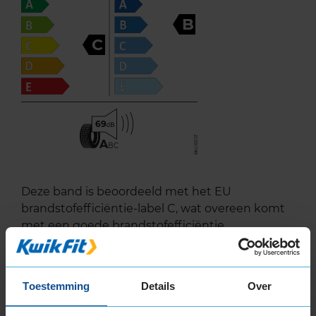
B
C
69
A
BC
Deze band is beoordeeld met het EU
brandstofefficiëntie-label C, wat overeen komt
met een goede brandstofefficiëntie.
In de categorie grip op nat wegdek is deze band
gewaardeerd met een B-label, wat betekent dat
Toestemming
Details
Over
deze band zeer goede grip heeft bij natte
weersomstandigheden.