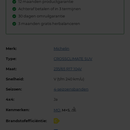
12 maanden productgarantie
Achteraf betalen of in 3 termijnen
30 dagen omruilgarantie
3 maanden gratis herbalanceren
Merk:
Michelin
Type:
CROSSCLIMATE SUV
Maat:
235/65 R17 104V
Snelheid:
V (t/m 240 km/u)
Seizoen:
4-seizoensbanden
4x4:
Ja
Kenmerken:
MO
,
,
Brandstofefficiëntie:
C