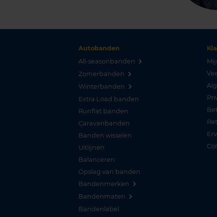
Autobanden
Kl
All-seasonbanden
Mij
Vee
Zomerbanden
Al
Winterbanden
Pri
Extra Load banden
Be
Runflat banden
Re
Caravanbanden
Er
Banden wisselen
Co
Uitlijnen
Balanceren
Opslag van banden
Bandenmerken
Bandenmaten
Bandenlabel