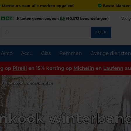
Monteurs voor alle merken opgeleid
Beste klanten
Klanten geven ons een
8,9
(90.072 beoordelingen)
Veelg
ZOEK
Airco
Accu
Glas
Remmen
Overige diensten
ng op
Pirelli
en 15% korting op
Michelin
en
Laufenn
au
n
Hankook winterbanden
nkook winterban