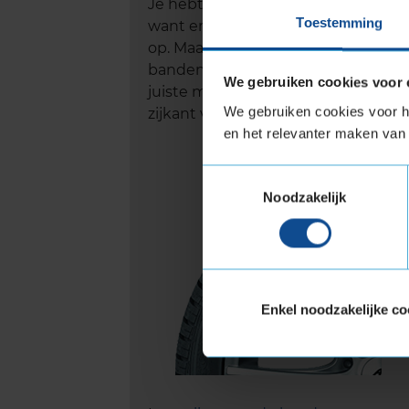
Je hebt nieuwe autobanden nodig,
Toestemming
want er zit bijna geen
profiel
meer
op. Maar hoe kom je erachter welke
bandenmaat je nodig hebt? De
We gebruiken cookies voor 
juiste maat is te vinden op de
We gebruiken cookies voor he
zijkant van je autobanden.
en het relevanter maken van 
Toestemmingsselectie
Noodzakelijk
Enkel noodzakelijke co