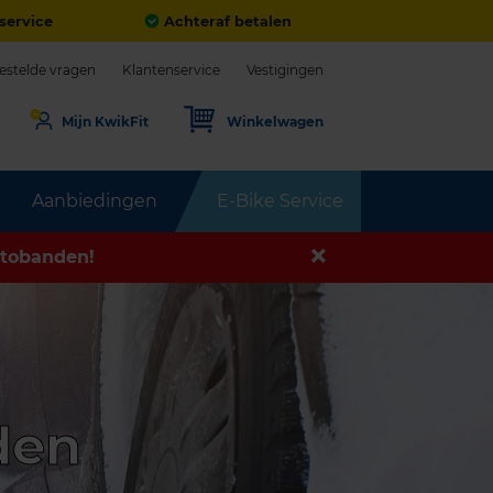
service
Achteraf betalen
estelde vragen
Klantenservice
Vestigingen
Mijn KwikFit
Winkelwagen
Aanbiedingen
E-Bike Service
tobanden!
den