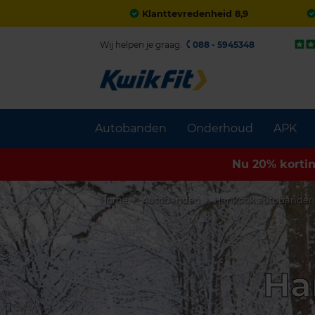
Klanttevredenheid 8,9
Wij helpen je graag.
088 - 5945348
Autobanden
Onderhoud
APK
Nu 20% korti
Home
Autobanden
Hankook autobande
Ha