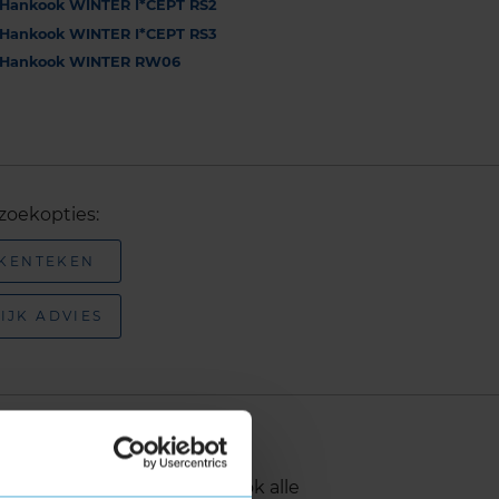
Hankook WINTER I*CEPT RS2
Hankook WINTER I*CEPT RS3
Hankook WINTER RW06
zoekopties:
 KENTEKEN
IJK ADVIES
rken
en
, waaronder naast Hankook alle