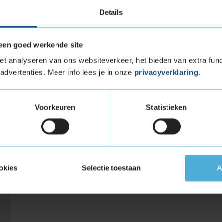
topmerken zoals
Continental
,
Goodyear
,
Vredest
Details
een goed werkende site
t analyseren van ons websiteverkeer, het bieden van extra func
Naast deze bekende bandenmerken hebben we 
advertenties. Meer info lees je in onze
privacyverklaring
.
budgetmerken voor winterbanden. Bekijk hierond
Arrowspeed
Event
Voorkeuren
Statistieken
Bridgestone
Fulda
Continental
Goodyear
Dunlop
Hankook
okies
Selectie toestaan
A