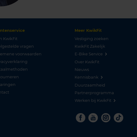
antenservice
Meer KwikFit
n KwikFit
Vestiging zoeken
lgestelde vragen
KwikFit Zakelijk
gemene voorwaarden
E-Bike Service
vacyverklaring
Over KwikFit
taalmethoden
Nieuws
tourneren
Kennisbank
varingen
Duurzaamheid
ntact
Partnerprogramma
Werken bij KwikFit
Facebook
Youtube
Instagra
Tikto