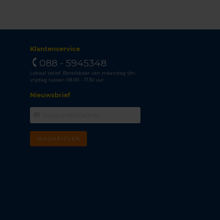
Klantenservice
088 - 5945348
Lokaal tarief. Bereikbaar van maandag t/m
vrijdag tussen 08.00 - 17.30 uur.
Nieuwsbrief
INSCHRIJVEN
m
k