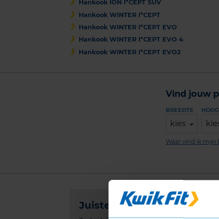
Hankook ION I*CEPT SUV
Hankook WINTER I*CEPT
Hankook WINTER I*CEPT EVO
Hankook WINTER I*CEPT EVO 4
Hankook WINTER I*CEPT EVO2
Vind jouw p
BREEDTE
HOOG
kies
kie
Waar vind ik mij
Juiste bandenmaat