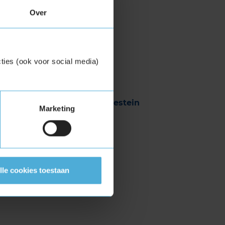
ein
en
Pirelli
.
Over
ties (ook voor social media)
ook veel andere top- en
er de complete lijst:
Michelin
Vredestein
Marketing
Pirelli
Prestivo
Uniroyal
lle cookies toestaan