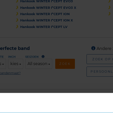
Hankook WINTER I*CEPT EVO3
Hankook WINTER I*CEPT EVO3 X
Hankook WINTER I*CEPT ION
Hankook WINTER I*CEPT ION X
Hankook WINTER I*CEPT LV
erfecte band
Andere 
TE
INCH
SEIZOEN
ZOEK OP
s
kies
All season
ZOEK
PERSOONL
n bandenmaat?
Winterbanden van andere me
Bij KwikFit vind je een groot aantal
bandenmerk