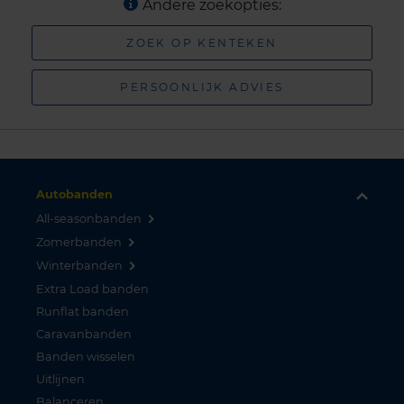
Andere zoekopties:
ZOEK OP KENTEKEN
PERSOONLIJK ADVIES
Autobanden
All-seasonbanden
Zomerbanden
Winterbanden
Extra Load banden
Runflat banden
Caravanbanden
Banden wisselen
Uitlijnen
Balanceren