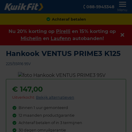
088-5945348
Menu
Achteraf betalen
Nu 20% korting op
Pirelli
en 15% korting op
Michelin
en
Laufenn
autobanden!
Hankook VENTUS PRIME3 K125
225/55R16 95V
€
147,00
Uitverkocht:
Bekijk alternatieven
Binnen 1 uur gemonteerd
12 maanden productgarantie
Achteraf betalen of in 3 termijnen
30 dagen omruilgarantie