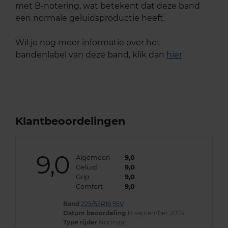
met B-notering, wat betekent dat deze band
een normale geluidsproductie heeft.
Wil je nog meer informatie over het
bandenlabel van deze band, klik dan
hier
Klantbeoordelingen
9,0
Algemeen
9,0
Geluid
9,0
Grip
9,0
Comfort
9,0
Band
225/55R16 95V
Datum beoordeling
15 september 2024
Type rijder
Normaal