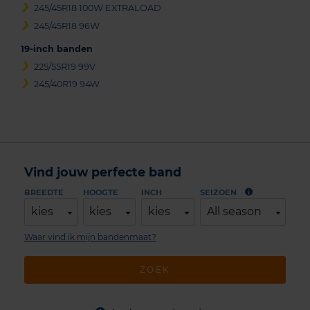
245/45R18 100W EXTRALOAD
245/45R18 96W
19-inch banden
225/55R19 99V
245/40R19 94W
Vind jouw perfecte band
BREEDTE
HOOGTE
INCH
SEIZOEN
kies
kies
kies
All season
Waar vind ik mijn bandenmaat?
ZOEK