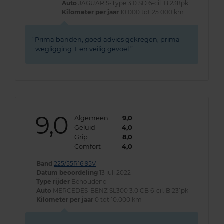
Auto
JAGUAR S-Type 3.0 SD 6-cil. B 238pk
Kilometer per jaar
10.000 tot 25.000 km
Prima banden, goed advies gekregen, prima
wegligging. Een veilig gevoel.
9,0
Algemeen
9,0
Geluid
4,0
Grip
8,0
Comfort
4,0
Band
225/55R16 95V
Datum beoordeling
13 juli 2022
Type rijder
Behoudend
Auto
MERCEDES-BENZ SL300 3.0 CB 6-cil. B 231pk
Kilometer per jaar
0 tot 10.000 km