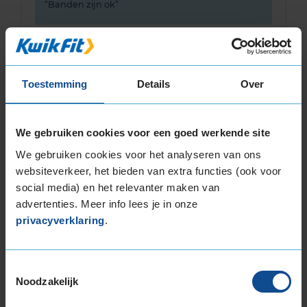
Banden zijn ok
Toestemming
Details
Over
Bandenmontagepakketten
Kies je
We gebruiken cookies voor een goed werkende site
bandenmaat omvang (inch)
We gebruiken cookies voor het analyseren van ons
websiteverkeer, het bieden van extra functies (ook voor
social media) en het relevanter maken van
advertenties. Meer info lees je in onze
privacyverklaring
.
Montage Veilig & Zeker
€ 40,-
Per band
Toestemmingsselectie
Noodzakelijk
Montage
M