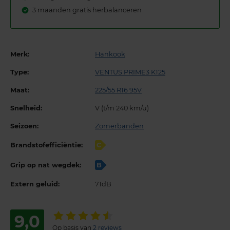
3 maanden gratis herbalanceren
Merk:
Hankook
Type:
VENTUS PRIME3 K125
Maat:
225/55 R16 95V
Snelheid:
V (t/m 240 km/u)
Seizoen:
Zomerbanden
Brandstofefficiëntie:
C
Grip op nat wegdek:
B
Extern geluid:
71dB
9,0
Op basis van
2 reviews