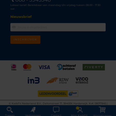
Lokaal tarief. Bereikbaar van maandag t/m vrijdag tussen 08.00 - 17.30
uur.
Nieuwsbrief
INSCHRIJVEN
©
KwikFit Nederland B.V., Daltonstraat 17, 3846BX Harderwijk, KvK 08017845 |
Algemene voorwaarden
•
Privacyverklaring
•
Cookiebeleid
•
Disclaimer
This site is protected by reCAPTCHA and the Google
Privacy Policy
and
Terms of
Service
apply.
Zoeken
Vestigingen
Contact
Mijn KwikFit
Winkelwagen