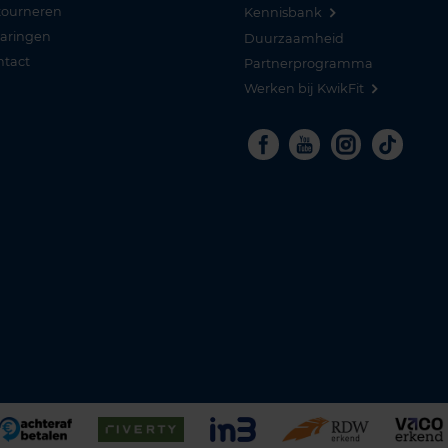
tourneren
Kennisbank
varingen
Duurzaamheid
ntact
Partnerprogramma
Werken bij KwikFit
Facebook
Youtube
Instagra
Tikto