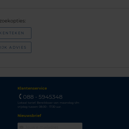
zoekopties:
 KENTEKEN
IJK ADVIES
Klantenservice
088 - 5945348
Lokaal tarief. Bereikbaar van maandag t/m
vrijdag tussen 08.00 - 17.30 uur.
Nieuwsbrief