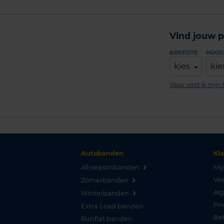
Vind jouw p
BREEDTE
HOOG
kies
kie
Waar vind ik mij
Autobanden
Kl
All-seasonbanden
Mij
Vee
Zomerbanden
Al
Winterbanden
Pri
Extra Load banden
Be
Runflat banden