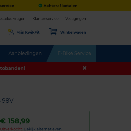
service
Achteraf betalen
estelde vragen
Klantenservice
Vestigingen
Mijn KwikFit
Winkelwagen
Aanbiedingen
E-Bike Service
tobanden!
6 98V
€
158,99
Uitverkocht:
Bekijk alternatieven