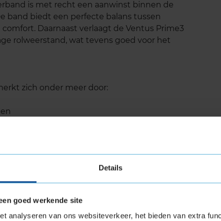
rband is met recht een aanwinst binnen de
De band biedt een perfecte balans tussen
n comfort. Daarnaast verlaagt de Ventus Prime3
lage rolweerstand, wat tevens goed voor het
erkt zich onder meer door:
gen
n en in bochten
Details
 veel goede eigenschappen die perfect op
 veiligheid. Het uitgekiende profielontwerp
een goed werkende site
es, zoals de korte remweg op natte wegen, goede
t analyseren van ons websiteverkeer, het bieden van extra func
el rijgedrag, ook in bochten en bij hoge