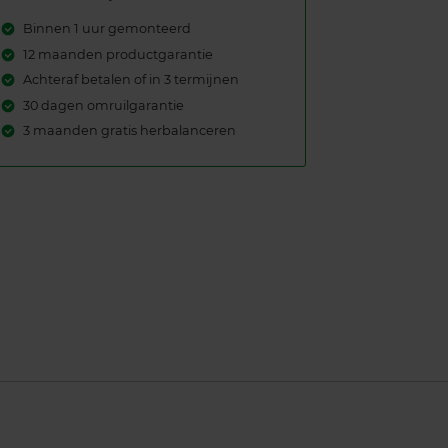
Binnen 1 uur gemonteerd
12 maanden productgarantie
Achteraf betalen of in 3 termijnen
30 dagen omruilgarantie
3 maanden gratis herbalanceren