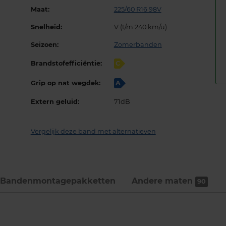
Maat:
225/60 R16 98V
Snelheid:
V (t/m 240 km/u)
Seizoen:
Zomerbanden
Brandstofefficiëntie:
C
Grip op nat wegdek:
A
Extern geluid:
71dB
Vergelijk deze band met alternatieven
Bandenmontage­pakketten
Andere maten
90