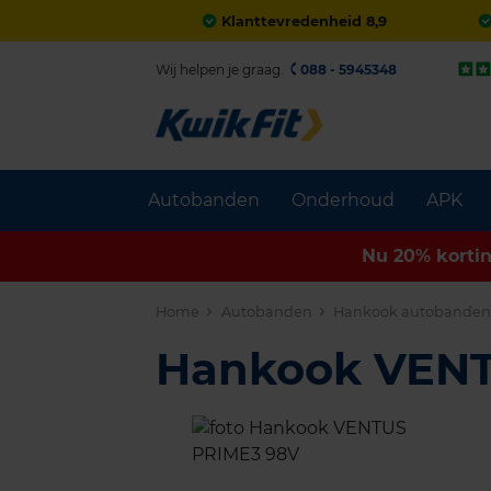
Klanttevredenheid 8,9
Wij helpen je graag.
088 - 5945348
Autobanden
Onderhoud
APK
Nu 20% korti
Home
Autobanden
Hankook autobande
Hankook VENT