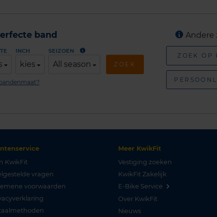
erfecte band
Andere 
TE
INCH
SEIZOEN
ZOEK OP
s
kies
All season
ZOEK
PERSOONL
n bandenmaat?
antenservice
Meer KwikFit
n KwikFit
Vestiging zoeken
lgestelde vragen
KwikFit Zakelijk
gemene voorwaarden
E-Bike Service
vacyverklaring
Over KwikFit
taalmethoden
Nieuws