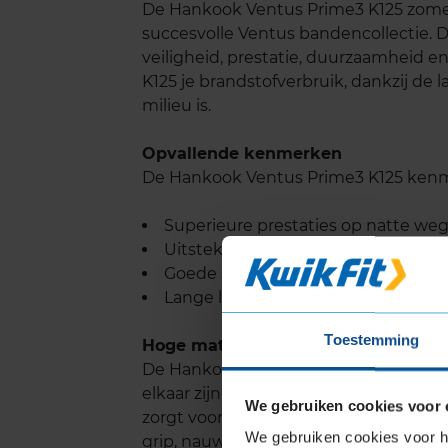
De Hankook Ventus Prime3 K125 zome
succesvolle Ventus bandencollectie. 
veiligheid, prestatie, duurzaamheid e
K125 je brandstofverbruik, dankzij de 
milieu is.
Opvallende kenmerken
De Hankook Ventus Prime3 K125 kenm
Superieure prestaties op natte we
Uitstekende grip op droog wegdek
Goede stabiliteit op rechte stukke
Lange levensduur
Toestemming
Hoge mate van veiligheid
De Hankook Ventus Prime3 K125 heeft
elkaar zijn afgestemd. Dit verhoogt de
We gebruiken cookies voor 
zorgt voor de uitstekende rijprestati
We gebruiken cookies voor he
grip, nauwkeurig stuurrespons en stabi