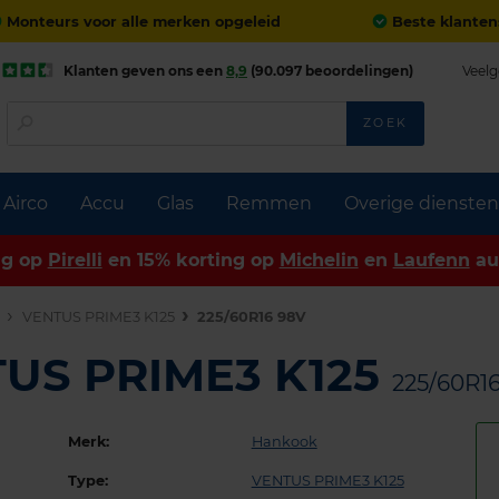
Monteurs voor alle merken opgeleid
Beste klanten
Klanten geven ons een
8,9
(90.097 beoordelingen)
Veelg
ZOEK
Airco
Accu
Glas
Remmen
Overige diensten
ng op
Pirelli
en 15% korting op
Michelin
en
Laufenn
au
n
VENTUS PRIME3 K125
225/60R16 98V
US PRIME3 K125
225/60R1
Merk:
Hankook
Type:
VENTUS PRIME3 K125