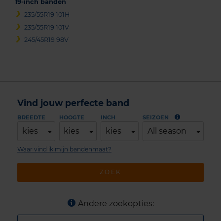
19-inch banden
235/55R19 101H
235/55R19 101V
245/45R19 98V
Vind jouw perfecte band
BREEDTE
HOOGTE
INCH
SEIZOEN
kies
kies
kies
All season
Waar vind ik mijn bandenmaat?
ZOEK
Andere zoekopties: