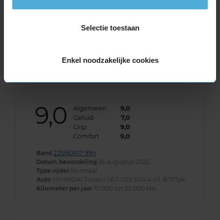
Veel rolgeluid, veel trillingen en gedreun.
Slechte keuze, die ik niet weer maak. Dat erbij
de eerste afspraak op 1 van de wielen 5x meer
Selectie toestaan
loodjes zat dan de ander heeft ook niet
meegeholpen
Enkel noodzakelijke cookies
9,0
Algemeen
9,0
Geluid
7,0
Grip
9,0
Comfort
9,0
Band
225/60R17 99H
Datum beoordeling
26 augustus 2022
Type rijder
Normaal
Auto
HYUNDAI Tucson 1.6 T-GDi SUV 4-cil. B 177pk
Kilometer per jaar
10.000 tot 25.000 km