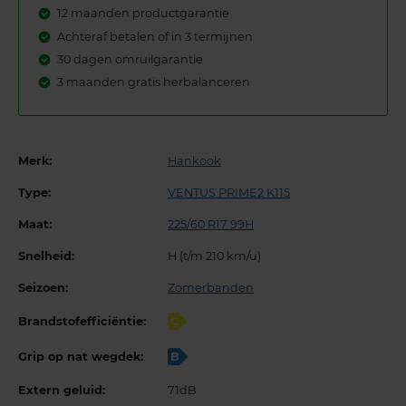
12 maanden productgarantie
Achteraf betalen of in 3 termijnen
30 dagen omruilgarantie
3 maanden gratis herbalanceren
Merk:
Hankook
Type:
VENTUS PRIME2 K115
Maat:
225/60 R17 99H
Snelheid:
H (t/m 210 km/u)
Seizoen:
Zomerbanden
Brandstofefficiëntie:
C
Grip op nat wegdek:
B
Extern geluid:
71dB