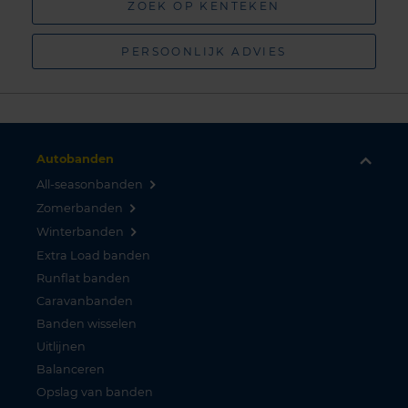
ZOEK OP KENTEKEN
PERSOONLIJK ADVIES
Autobanden
All-seasonbanden
Zomerbanden
Winterbanden
Extra Load banden
Runflat banden
Caravanbanden
Banden wisselen
Uitlijnen
Balanceren
Opslag van banden