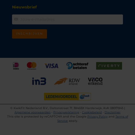
Nieuwsbrief
INSCHRIJVEN
©
KwikFit Nederland B.V., Daltonstraat 17, 3846BX Harderwijk, KvK 08017845 |
Algemene voorwaarden
•
Privacyverklaring
•
Cookiebeleid
•
Disclaimer
This site is protected by reCAPTCHA and the Google
Privacy Policy
and
Terms of
Service
apply.