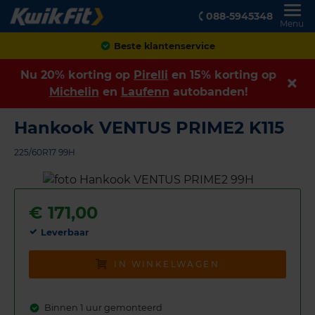
088-5945348
Menu
Achteraf betalen
Nu 20% korting op
Pirelli
en 15% korting op
Michelin
en
Laufenn
autobanden!
Hankook VENTUS PRIME2 K115
225/60R17 99H
€
171,00
Leverbaar
IN WINKELWAGEN
Binnen 1 uur gemonteerd