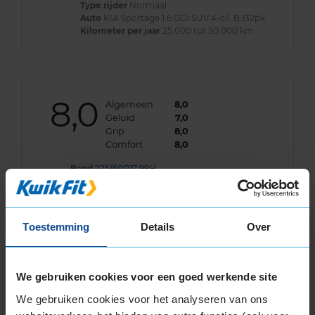
Type rijder
Normaal
Auto
KIA Sportage 1.6 GDi SUV 4-cil. B 132pk
Kilometer per jaar
25.000 tot 50.000 km
8,0
Algemeen
8,0
Geluid
7,0
Grip
8,0
Comfort
8,0
Band
225/60R17 99H
Datum beoordeling
16 januari 2024
Type rijder
Normaal
Auto
KIA Sportage 2.0 CVVT SUV 4-cil. B 163pk
Kilometer per jaar
10.000 tot 25.000 km
Toestemming
Details
Over
We gebruiken cookies voor een goed werkende site
8,0
Algemeen
8,0
We gebruiken cookies voor het analyseren van ons
Geluid
8,0