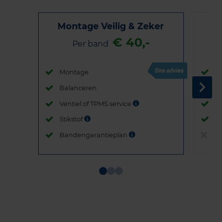
Montage Veilig & Zeker
€ 40,-
Per band
Montage
M
Balanceren
B
Ventiel of TPMS service
Ve
Stikstof
St
Bandengarantieplan
B
Item
1
of
3