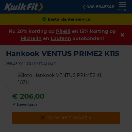
088-5945348
Menu
Achteraf betalen
Nu 20% korting op
Pirelli
en 15% korting op
Michelin
en
Laufenn
autobanden!
Hankook VENTUS PRIME2 K115
255/45R18 103H EXTRALOAD
€
206,00
Leverbaar
IN WINKELWAGEN