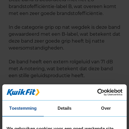
brandstofefficiëntie-label B, wat overeen komt
met een zeer goede brandstofefficiëntie.
In de categorie grip op nat wegdek is deze band
gewaardeerd met een B-label, wat betekent dat
deze band zeer goede grip heeft bij natte
weersomstandigheden.
De band heeft een extern rolgeluid van 71 dB
met A-notering, wat betekent dat deze band
een stille geluidsproductie heeft.
Wil je nog meer informatie over het
bandenlabel van deze band, klik dan
hier
Toestemming
Details
Over
Alternatief voor deze band
We gebruiken cookies voor een goed werkende site