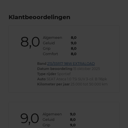
Klantbeoordelingen
8,0
Algemeen
8,0
Geluid
9,0
Grip
8,0
Comfort
8,0
Band
215/55R17 98W EXTRALOAD
Datum beoordeling
15 oktober 2025
Type rijder
Sportief
Auto
SEAT Ateca 1.0 TSi SUV 3-cil. B 116pk
Kilometer per jaar
25.000 tot 50.000 km
9,0
Algemeen
9,0
Geluid
8,0
Grip
9,0