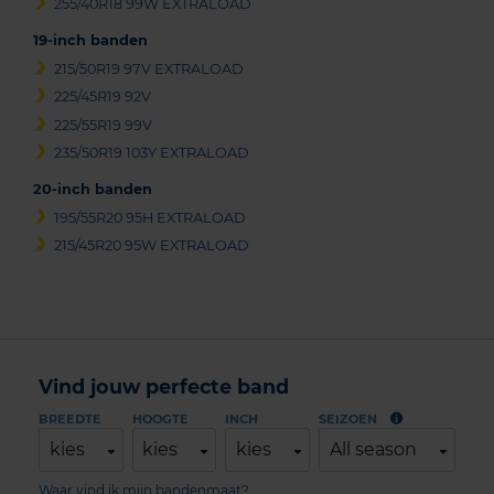
255/40R18 99W EXTRALOAD
19-inch banden
215/50R19 97V EXTRALOAD
225/45R19 92V
225/55R19 99V
235/50R19 103Y EXTRALOAD
20-inch banden
195/55R20 95H EXTRALOAD
215/45R20 95W EXTRALOAD
Vind jouw perfecte band
BREEDTE
HOOGTE
INCH
SEIZOEN
kies
kies
kies
All season
Waar vind ik mijn bandenmaat?