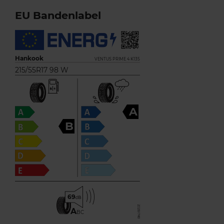
EU Bandenlabel
Hankook
VENTUS PRIME 4 K135
215/55R17 98 W
A
B
69
A
BC