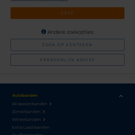
ZOEK
Andere zoekopties:
ZOEK OP KENTEKEN
PERSOONLIJK ADVIES
Autobanden
All-seasonbanden
Zomerbanden
Winterbanden
Extra Load banden
Runflat banden