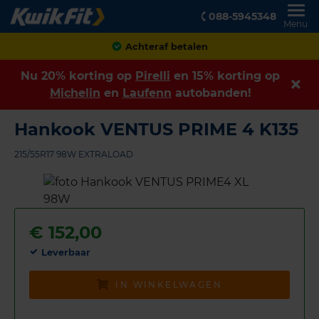
088-5945348
Menu
Achteraf betalen
Nu 20% korting op
Pirelli
en 15% korting op
Michelin
en
Laufenn
autobanden!
Hankook VENTUS PRIME 4 K135
215/55R17 98W EXTRALOAD
€
152,00
Leverbaar
IN WINKELWAGEN