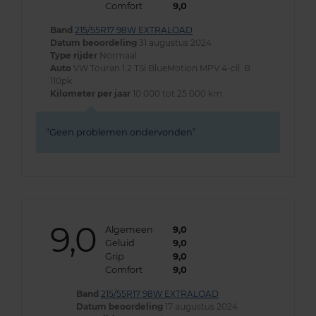
Comfort
9,0
Band
215/55R17 98W EXTRALOAD
Datum beoordeling
31 augustus 2024
Type rijder
Normaal
Auto
VW Touran 1.2 TSi BlueMotion MPV 4-cil. B
110pk
Kilometer per jaar
10.000 tot 25.000 km
Geen problemen ondervonden
9,0
Algemeen
9,0
Geluid
9,0
Grip
9,0
Comfort
9,0
Band
215/55R17 98W EXTRALOAD
Datum beoordeling
17 augustus 2024