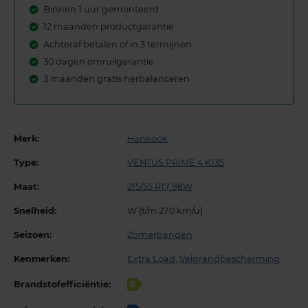
Binnen 1 uur gemonteerd
12 maanden productgarantie
Achteraf betalen of in 3 termijnen
30 dagen omruilgarantie
3 maanden gratis herbalanceren
Merk:
Hankook
Type:
VENTUS PRIME 4 K135
Maat:
215/55 R17 98W
Snelheid:
W (t/m 270 km/u)
Seizoen:
Zomerbanden
Kenmerken:
Extra Load
,
Velgrandbescherming
Brandstofefficiëntie:
B