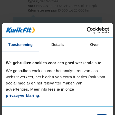
Type rijder
Normaal
Auto
NISSAN Juke 1.6 CVTC SUV 4-cil. B 117pk
Kilometer per jaar
10.000 tot 25.000 km
Ik had hier voor banden die niet in de buurt
komen van de kwaliteit (tot nu) en geluid Het
gevoel met rijden is zeer prettig
Toestemming
Details
Over
We gebruiken cookies voor een goed werkende site
We gebruiken cookies voor het analyseren van ons
Bandenmontagepakketten
Kies je
websiteverkeer, het bieden van extra functies (ook voor
bandenmaat omvang (inch)
social media) en het relevanter maken van
advertenties. Meer info lees je in onze
privacyverklaring
.
Toestemmingsselectie