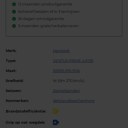
12 maanden productgarantie
Achteraf betalen of in 3 termijnen
30 dagen omruilgarantie
3 maanden gratis herbalanceren
Merk:
Hankook
Type:
VENTUS PRIME 4 K135
Maat:
205/55 R16 91W
Snelheid:
W (t/m 270 km/u)
Seizoen:
Zomerbanden
Kenmerken:
Velgrandbescherming
Brandstofefficiëntie:
C
Grip op nat wegdek:
A