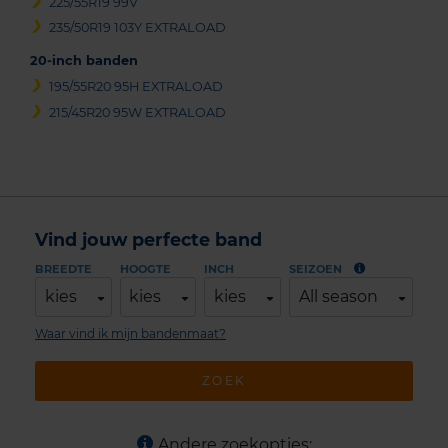
225/55R19 99V
235/50R19 103Y EXTRALOAD
20-inch banden
195/55R20 95H EXTRALOAD
215/45R20 95W EXTRALOAD
Vind jouw perfecte band
BREEDTE
HOOGTE
INCH
SEIZOEN
kies
kies
kies
All season
Waar vind ik mijn bandenmaat?
ZOEK
Andere zoekopties: