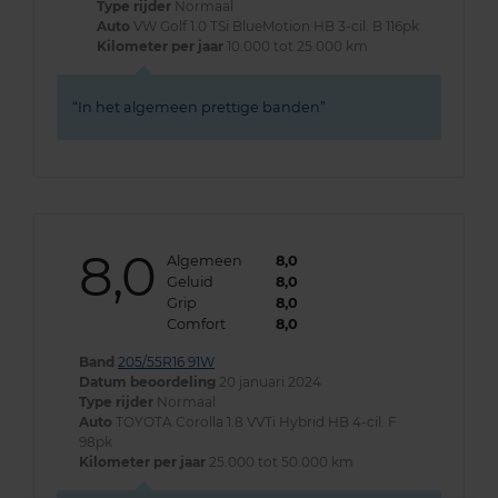
Type rijder
Normaal
Auto
VW Golf 1.0 TSi BlueMotion HB 3-cil. B 116pk
Kilometer per jaar
10.000 tot 25.000 km
In het algemeen prettige banden
8,0
Algemeen
8,0
Geluid
8,0
Grip
8,0
Comfort
8,0
Band
205/55R16 91W
Datum beoordeling
20 januari 2024
Type rijder
Normaal
Auto
TOYOTA Corolla 1.8 VVTi Hybrid HB 4-cil. F
98pk
Kilometer per jaar
25.000 tot 50.000 km