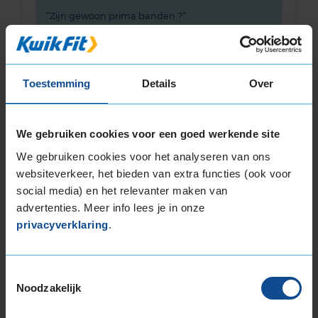
Zijn gewoon prima banden ?
Toestemming
Details
Over
Bandenmontagepakketten
Kies je
We gebruiken cookies voor een goed werkende site
bandenmaat omvang (inch)
We gebruiken cookies voor het analyseren van ons
websiteverkeer, het bieden van extra functies (ook voor
social media) en het relevanter maken van
advertenties. Meer info lees je in onze
privacyverklaring
.
Montage Veilig & Zeker
€ 40,-
Toestemmingsselectie
Per band
Noodzakelijk
Montage
M