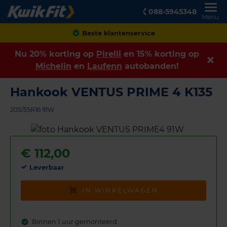
088-5945348
Menu
Achteraf betalen
Nu 20% korting op
Pirelli
en 15% korting op
Michelin
en
Laufenn
autobanden!
Hankook VENTUS PRIME 4 K135
205/55R16 91W
€
112,00
Leverbaar
IN WINKELWAGEN
Binnen 1 uur gemonteerd