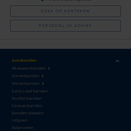
ZOEK OP KENTEKEN
PERSOONLIJK ADVIES
Autobanden
All-seasonbanden
Zomerbanden
Winterbanden
Extra Load banden
Runflat banden
Caravanbanden
Banden wisselen
Uitlijnen
Balanceren