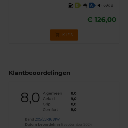
69dB
B
A
€ 126,00
KIES
Klantbeoordelingen
8,0
Algemeen
8,0
Geluid
9,0
Grip
8,0
Comfort
9,0
Band
205/55R16 91W
Datum beoordeling
6 september 2024