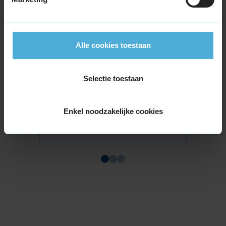
Montage Veilig & Zeker
€ 40,-
Per band
Alle cookies toestaan
Montage
M
Balanceren
B
Selectie toestaan
Ventiel of TPMS service
Ve
Stikstof
St
Enkel noodzakelijke cookies
Bandengarantieplan
B
Item
1
of
3