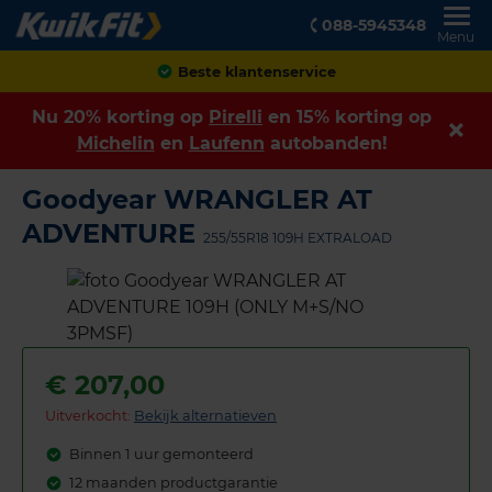
088-5945348
Menu
Achteraf betalen
Nu 20% korting op
Pirelli
en 15% korting op
Michelin
en
Laufenn
autobanden!
Goodyear WRANGLER AT
ADVENTURE
255/55R18 109H EXTRALOAD
€
207,00
Uitverkocht:
Bekijk alternatieven
Binnen 1 uur gemonteerd
12 maanden productgarantie