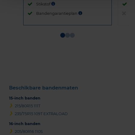
Stikstof
St
Bandengarantieplan
B
Item
1
of
3
Beschikbare bandenmaten
15-inch banden
215/80R15 111T
235/75R15 109T EXTRALOAD
16-inch banden
205/80R16 110S