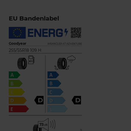
EU Bandenlabel
Goodyear
WRANGLER AT ADVENTURE
255/55R18 109 H
D
D
73