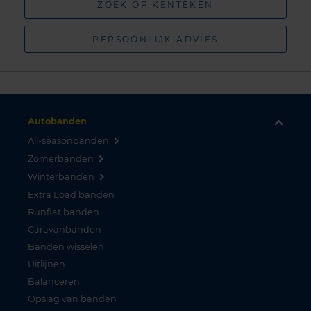
ZOEK OP KENTEKEN
PERSOONLIJK ADVIES
Autobanden
All-seasonbanden
Zomerbanden
Winterbanden
Extra Load banden
Runflat banden
Caravanbanden
Banden wisselen
Uitlijnen
Balanceren
Opslag van banden