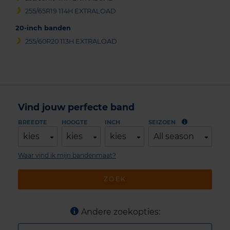
255/65R19 114H EXTRALOAD
20-inch banden
255/60R20 113H EXTRALOAD
Vind jouw perfecte band
BREEDTE
HOOGTE
INCH
SEIZOEN
kies
kies
kies
All season
Waar vind ik mijn bandenmaat?
ZOEK
Andere zoekopties: