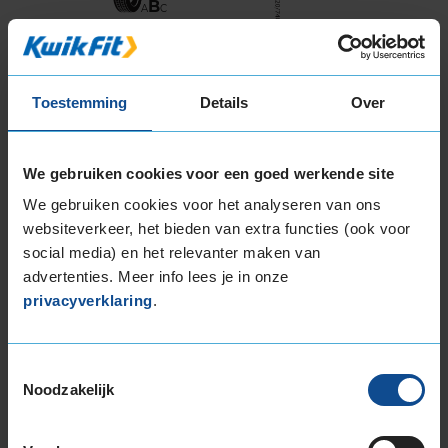
B
A
C
Deze band is beoordeeld met het EU
brandstofefficiëntie-label D, wat overeen komt
Toestemming
Details
Over
met een minder goede brandstofefficiëntie.
In de categorie grip op nat wegdek is deze band
We gebruiken cookies voor een goed werkende site
gewaardeerd met een D-label, wat betekent
We gebruiken cookies voor het analyseren van ons
dat deze band minder goede grip heeft bij
websiteverkeer, het bieden van extra functies (ook voor
natte weersomstandigheden.
social media) en het relevanter maken van
advertenties. Meer info lees je in onze
De band heeft een extern rolgeluid van 73 dB
privacyverklaring
.
met B-notering, wat betekent dat deze band
een normale geluidsproductie heeft.
Toestemmingsselectie
Wil je nog meer informatie over het
Noodzakelijk
bandenlabel van deze band, klik dan
hier