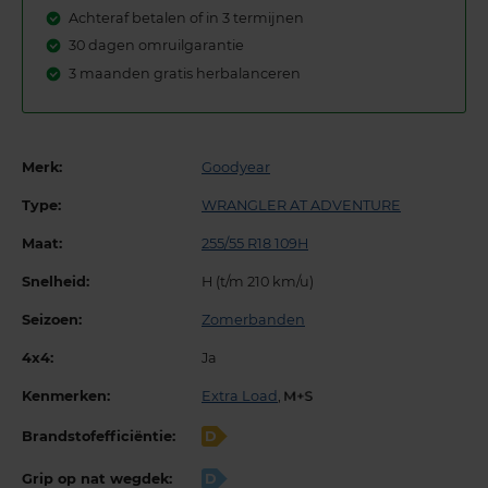
Achteraf betalen of in 3 termijnen
30 dagen omruilgarantie
3 maanden gratis herbalanceren
Merk:
Goodyear
Type:
WRANGLER AT ADVENTURE
Maat:
255/55 R18 109H
Snelheid:
H (t/m 210 km/u)
Seizoen:
Zomerbanden
4x4:
Ja
Kenmerken:
Extra Load
,
Brandstofefficiëntie:
D
Grip op nat wegdek:
D