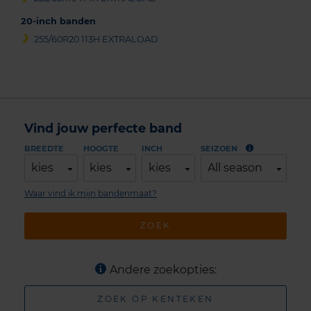
20-inch banden
255/60R20 113H EXTRALOAD
Vind jouw perfecte band
BREEDTE
HOOGTE
INCH
SEIZOEN
kies
kies
kies
All season
Waar vind ik mijn bandenmaat?
ZOEK
Andere zoekopties:
ZOEK OP KENTEKEN