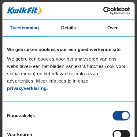
Deze band is beoordeeld met het EU
brandstofefficiëntie-label D, wat overeen komt
Toestemming
Details
Over
met een minder goede brandstofefficiëntie.
In de categorie grip op nat wegdek is deze band
We gebruiken cookies voor een goed werkende site
gewaardeerd met een D-label, wat betekent
We gebruiken cookies voor het analyseren van ons
dat deze band minder goede grip heeft bij
websiteverkeer, het bieden van extra functies (ook voor
natte weersomstandigheden.
social media) en het relevanter maken van
advertenties. Meer info lees je in onze
De band heeft een extern rolgeluid van 72 dB
privacyverklaring
.
met B-notering, wat betekent dat deze band
een normale geluidsproductie heeft.
Toestemmingsselectie
Wil je nog meer informatie over het
Noodzakelijk
bandenlabel van deze band, klik dan
hier
Voorkeuren