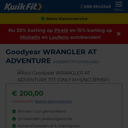
088-5945348
Menu
Beste klantenservice
Nu 20% korting op
Pirelli
en 15% korting op
Michelin
en
Laufenn
autobanden!
Goodyear WRANGLER AT
ADVENTURE
245/65R17 111T EXTRALOAD
€
200,00
Uitverkocht:
Bekijk alternatieven
Binnen 1 uur gemonteerd
12 maanden productgarantie
Achteraf betalen of in 3 termijnen