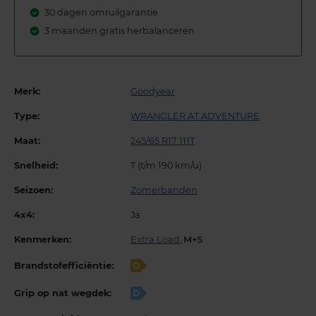
30 dagen omruilgarantie
3 maanden gratis herbalanceren
Merk:
Goodyear
Type:
WRANGLER AT ADVENTURE
Maat:
245/65 R17 111T
Snelheid:
T (t/m 190 km/u)
Seizoen:
Zomerbanden
4x4:
Ja
Kenmerken:
Extra Load
,
Brandstofefficiëntie:
D
Grip op nat wegdek:
D