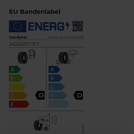
EU Bandenlabel
Goodyear
WRANGLER AT ADVENTURE
245/65R17 111 T
D
D
72
B
A
C