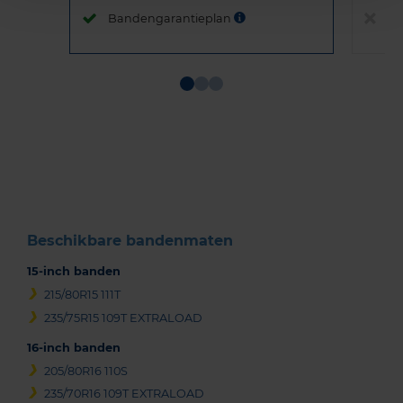
Bandengarantieplan
B
Item
1
of
3
Beschikbare bandenmaten
15-inch banden
215/80R15 111T
235/75R15 109T EXTRALOAD
16-inch banden
205/80R16 110S
235/70R16 109T EXTRALOAD