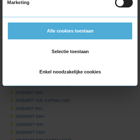
Marketing
215/65R16 98H
215/65R16 98V
215/70R16 100H
225/70R16 103H
Alle cookies toestaan
235/60R16 100V
17-inch banden
Selectie toestaan
215/60R17 100H EXTRALOAD
215/60R17 100H EXTRALOAD
215/60R17 96H
Enkel noodzakelijke cookies
215/60R17 96H
215/60R17 96H EXTRALOAD
215/60R17 96V
215/65R17 103V EXTRALOAD
215/65R17 99V
225/60R17 99H
225/60R17 99V
225/65R17 102H