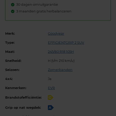
30 dagen omruilgarantie
3 maanden gratis herbalanceren
Merk:
Goodyear
Type:
EFFICIENTGRIP 2 SUV
Maat:
245/60 R18 105H
Snelheid:
H (t/m 210 km/u)
Seizoen:
Zomerbanden
4x4:
Ja
Kenmerken:
EVR
Brandstofefficiëntie:
C
Grip op nat wegdek:
A