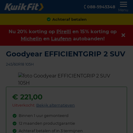
088-5945348
Menu
Achteraf betalen
Nu 20% korting op
Pirelli
en 15% korting op
Michelin
en
Laufenn
autobanden!
Goodyear EFFICIENTGRIP 2 SUV
245/60R18 105H
€
221,00
Uitverkocht:
Bekijk alternatieven
Binnen 1 uur gemonteerd
12 maanden productgarantie
Achteraf betalen of in 3 termijnen