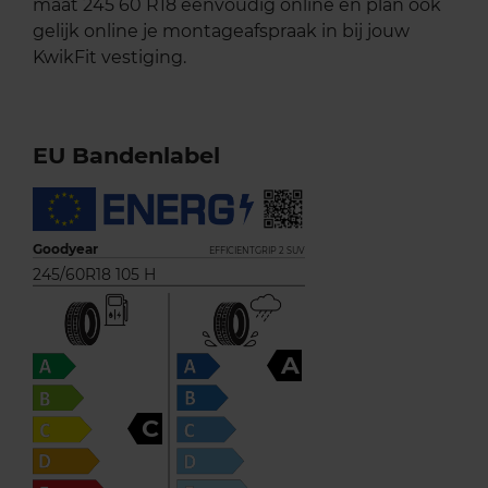
maat 245 60 R18 eenvoudig online en plan ook
gelijk online je montageafspraak in bij jouw
KwikFit vestiging.
EU Bandenlabel
Goodyear
EFFICIENTGRIP 2 SUV
245/60R18 105 H
A
C