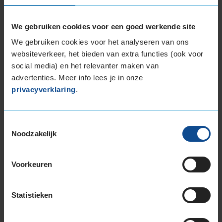
Balanceren
B
We gebruiken cookies voor een goed werkende site
Ventiel of TPMS service
Ve
We gebruiken cookies voor het analyseren van ons
Stikstof
St
websiteverkeer, het bieden van extra functies (ook voor
Bandengarantieplan
B
social media) en het relevanter maken van
advertenties. Meer info lees je in onze
privacyverklaring
.
Item
1
Toestemmingsselectie
Noodzakelijk
of
3
Voorkeuren
Beschikbare bandenmaten
Statistieken
16-inch banden
215/65R16 98H