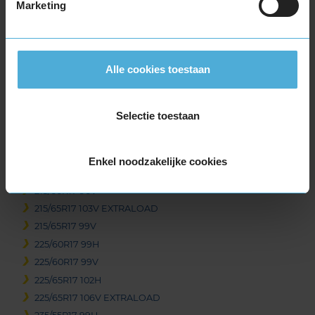
Marketing
215/65R16 98H
215/70R16 100H
225/70R16 103H
235/60R16 100V
Alle cookies toestaan
17-inch banden
215/60R17 100H EXTRALOAD
Selectie toestaan
215/60R17 100H EXTRALOAD
215/60R17 96H
215/60R17 96H
Enkel noodzakelijke cookies
215/60R17 96H EXTRALOAD
215/60R17 96V
215/65R17 103V EXTRALOAD
215/65R17 99V
225/60R17 99H
225/60R17 99V
225/65R17 102H
225/65R17 106V EXTRALOAD