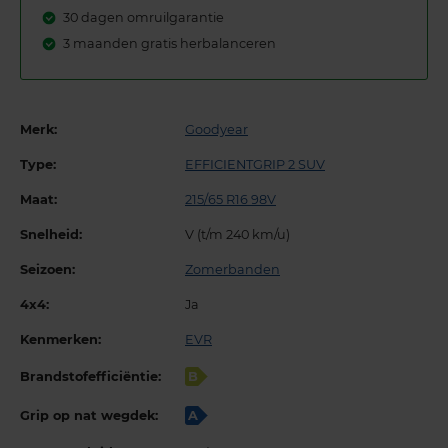
30 dagen omruilgarantie
3 maanden gratis herbalanceren
Merk:
Goodyear
Type:
EFFICIENTGRIP 2 SUV
Maat:
215/65 R16 98V
Snelheid:
V (t/m 240 km/u)
Seizoen:
Zomerbanden
4x4:
Ja
Kenmerken:
EVR
Brandstofefficiëntie:
B
Grip op nat wegdek:
A