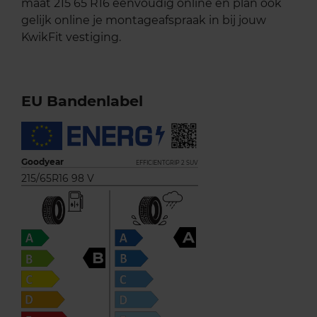
maat 215 65 R16 eenvoudig online en plan ook
gelijk online je montageafspraak in bij jouw
KwikFit vestiging.
EU Bandenlabel
Goodyear
EFFICIENTGRIP 2 SUV
215/65R16 98 V
A
B