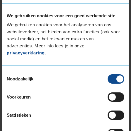
Balanceren
B
We gebruiken cookies voor een goed werkende site
Ventiel of TPMS service
Ve
We gebruiken cookies voor het analyseren van ons
Stikstof
St
websiteverkeer, het bieden van extra functies (ook voor
Bandengarantieplan
B
social media) en het relevanter maken van
advertenties. Meer info lees je in onze
privacyverklaring
.
Item
1
Toestemmingsselectie
Noodzakelijk
of
3
Voorkeuren
Beschikbare bandenmaten
Statistieken
16-inch banden
215/65R16 98H