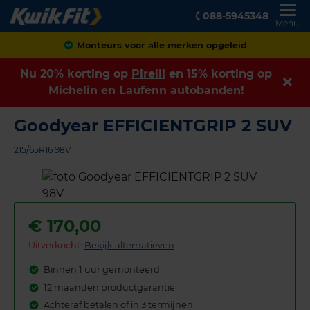
088-5945348
Menu
Monteurs voor alle merken opgeleid
Nu 20% korting op
Pirelli
en 15% korting op
Michelin
en
Laufenn
autobanden!
Goodyear EFFICIENTGRIP 2 SUV
215/65R16 98V
€
170,00
Uitverkocht:
Bekijk alternatieven
Binnen 1 uur gemonteerd
12 maanden productgarantie
Achteraf betalen of in 3 termijnen