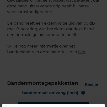
gewaardeerd met een A-label, wat betekent dat
deze band uitstekende grip heeft bij natte
weersomstandigheden.
De band heeft een extern rolgeluid van 70 dB
met B-notering, wat betekent dat deze band
een normale geluidsproductie heeft.
Wil je nog meer informatie over het
bandenlabel van deze band, klik dan
hier
Bandenmontagepakketten
Kies je
bandenmaat omvang (inch)