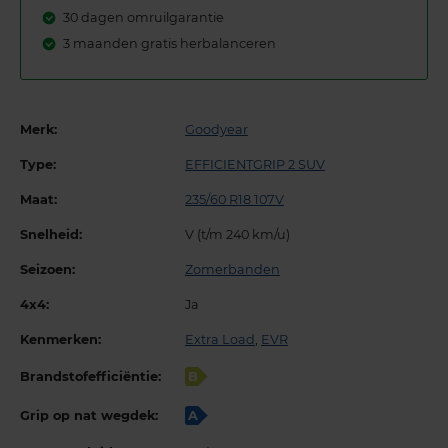
30 dagen omruilgarantie
3 maanden gratis herbalanceren
Merk:
Goodyear
Type:
EFFICIENTGRIP 2 SUV
Maat:
235/60 R18 107V
Snelheid:
V (t/m 240 km/u)
Seizoen:
Zomerbanden
4x4:
Ja
Kenmerken:
Extra Load
,
EVR
Brandstofefficiëntie:
B
Grip op nat wegdek:
A