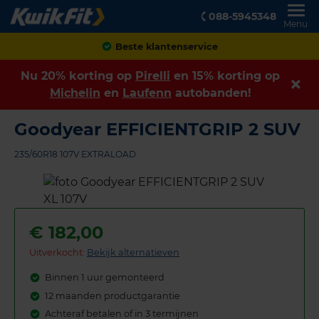
088-5945348
Menu
Achteraf betalen
Nu 20% korting op
Pirelli
en 15% korting op
Michelin
en
Laufenn
autobanden!
Goodyear EFFICIENTGRIP 2 SUV
235/60R18 107V EXTRALOAD
€
182,00
Uitverkocht:
Bekijk alternatieven
Binnen 1 uur gemonteerd
12 maanden productgarantie
Achteraf betalen of in 3 termijnen