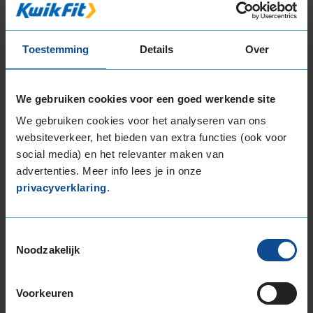
Toestemming
Details
Over
Montage Veilig & Zeker
€ 40,-
Per band
We gebruiken cookies voor een goed werkende site
We gebruiken cookies voor het analyseren van ons
Montage
M
websiteverkeer, het bieden van extra functies (ook voor
Balanceren
B
social media) en het relevanter maken van
Ventiel of TPMS service
Ve
advertenties. Meer info lees je in onze
privacyverklaring
.
Stikstof
St
Bandengarantieplan
B
Toestemmingsselectie
Noodzakelijk
Item
Voorkeuren
1
of