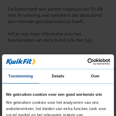
De band heeft een extern rolgeluid van 70 dB
met B-notering, wat betekent dat deze band
een normale geluidsproductie heeft.
Wil je nog meer informatie over het
bandenlabel van deze band, klik dan
hier
Bandenmontagepakketten
Kies je
Toestemming
Details
Over
bandenmaat omvang (inch)
We gebruiken cookies voor een goed werkende site
We gebruiken cookies voor het analyseren van ons
websiteverkeer, het bieden van extra functies (ook voor
social media) en het relevanter maken van