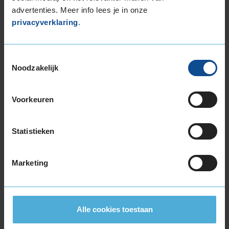
Montage Veilig & Zeker
advertenties. Meer info lees je in onze
privacyverklaring
.
€ 40,-
Per band
Toestemmingsselectie
Montage
M
Noodzakelijk
Balanceren
B
Ventiel of TPMS service
Ve
Voorkeuren
Stikstof
St
Bandengarantieplan
B
Statistieken
Marketing
Item
1
of
3
Alle cookies toestaan