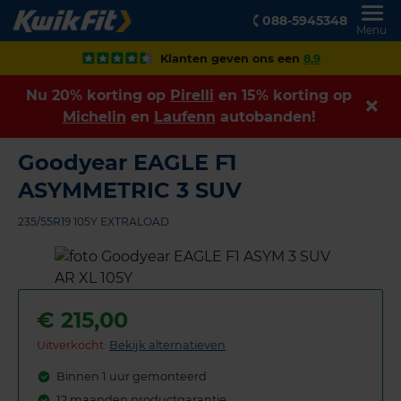
088-5945348
Menu
Klanten geven ons een
8,9
Nu 20% korting op
Pirelli
en 15% korting op
Michelin
en
Laufenn
autobanden!
Goodyear EAGLE F1
ASYMMETRIC 3 SUV
235/55R19 105Y EXTRALOAD
€
215,00
Uitverkocht:
Bekijk alternatieven
Binnen 1 uur gemonteerd
12 maanden productgarantie