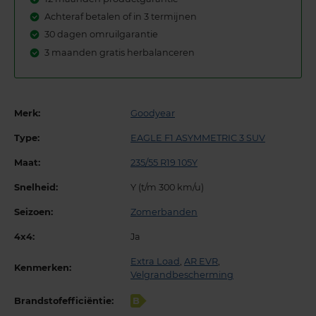
Achteraf betalen of in 3 termijnen
30 dagen omruilgarantie
3 maanden gratis herbalanceren
Merk:
Goodyear
Type:
EAGLE F1 ASYMMETRIC 3 SUV
Maat:
235/55 R19 105Y
Snelheid:
Y (t/m 300 km/u)
Seizoen:
Zomerbanden
4x4:
Ja
Extra Load
,
AR EVR
,
Kenmerken:
Velgrandbescherming
Brandstofefficiëntie:
B