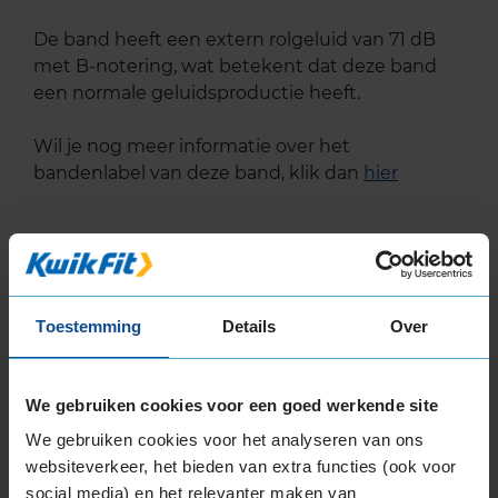
De band heeft een extern rolgeluid van 71 dB
met B-notering, wat betekent dat deze band
een normale geluidsproductie heeft.
Wil je nog meer informatie over het
bandenlabel van deze band, klik dan
hier
Bandenmontagepakketten
Kies je
Toestemming
Details
Over
bandenmaat omvang (inch)
We gebruiken cookies voor een goed werkende site
We gebruiken cookies voor het analyseren van ons
websiteverkeer, het bieden van extra functies (ook voor
social media) en het relevanter maken van