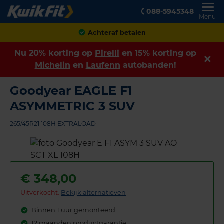
088-5945348
Menu
Klanten geven ons een
8,9
Nu 20% korting op
Pirelli
en 15% korting op
Michelin
en
Laufenn
autobanden!
Goodyear EAGLE F1
ASYMMETRIC 3 SUV
265/45R21 108H EXTRALOAD
€
348,00
Uitverkocht:
Bekijk alternatieven
Binnen 1 uur gemonteerd
12 maanden productgarantie