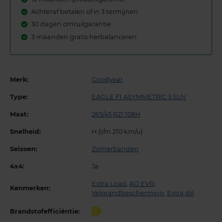
Achteraf betalen of in 3 termijnen
30 dagen omruilgarantie
3 maanden gratis herbalanceren
Merk:
Goodyear
Type:
EAGLE F1 ASYMMETRIC 3 SUV
Maat:
265/45 R21 108H
Snelheid:
H (t/m 210 km/u)
Seizoen:
Zomerbanden
4x4:
Ja
Extra Load
,
AO EVR
,
Kenmerken:
Velgrandbescherming
,
Extra stil
Brandstofefficiëntie:
C