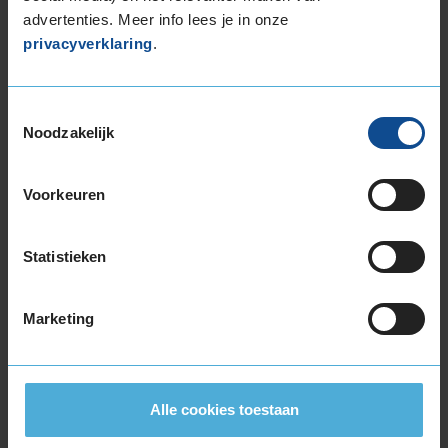
Montage Veilig & Zeker
advertenties. Meer info lees je in onze
privacyverklaring
.
€ 40,-
Per band
Toestemmingsselectie
Montage
M
Noodzakelijk
Balanceren
B
Ventiel of TPMS service
Ve
Voorkeuren
Stikstof
St
Bandengarantieplan
B
Statistieken
Marketing
Item
1
of
3
Alle cookies toestaan