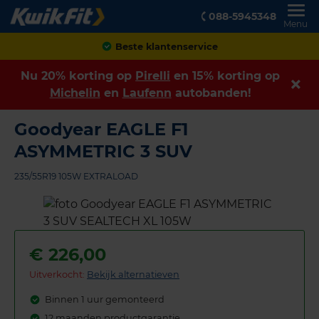
088-5945348
Menu
Achteraf betalen
Nu 20% korting op
Pirelli
en 15% korting op
Michelin
en
Laufenn
autobanden!
Goodyear EAGLE F1
ASYMMETRIC 3 SUV
235/55R19 105W EXTRALOAD
€
226,00
Uitverkocht:
Bekijk alternatieven
Binnen 1 uur gemonteerd
12 maanden productgarantie