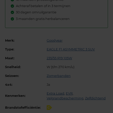
Achteraf betalen of in 3 termijnen
30 dagen omruilgarantie
3 maanden gratis herbalanceren
Merk:
Goodyear
Type:
EAGLE F1 ASYMMETRIC 3 SUV
Maat:
235/55 R19 105W
Snelheid:
W (t/m 270 km/u)
Seizoen:
Zomerbanden
4x4:
Ja
Extra Load
,
EVR
,
Kenmerken:
Velgrandbescherming
,
Zelfdichtend
Brandstofefficiëntie:
C