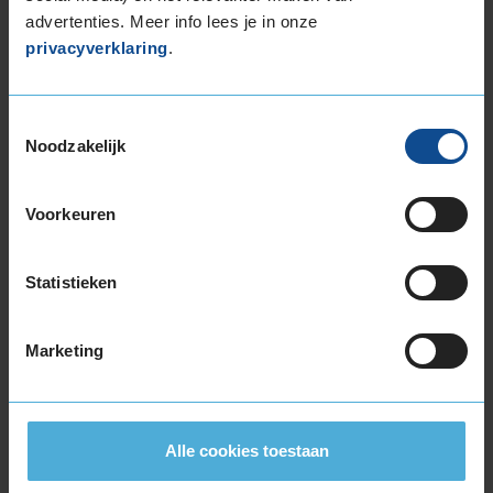
Montage Veilig & Zeker
advertenties. Meer info lees je in onze
privacyverklaring
.
€ 40,-
Per band
Toestemmingsselectie
Montage
M
Noodzakelijk
Balanceren
B
Ventiel of TPMS service
Ve
Voorkeuren
Stikstof
St
Bandengarantieplan
B
Statistieken
Marketing
Item
1
of
3
Alle cookies toestaan