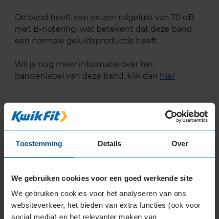
De band heeft een extern rolgeluid van 70 dB
met B-notering, wat betekent dat deze band
een normale geluidsproductie heeft.
Wil je nog meer informatie over het
bandenlabel van deze band, klik dan
hier
Bandenmontagepakketten
Kies je
Toestemming
Details
Over
bandenmaat omvang (inch)
We gebruiken cookies voor een goed werkende site
We gebruiken cookies voor het analyseren van ons
websiteverkeer, het bieden van extra functies (ook voor
social media) en het relevanter maken van