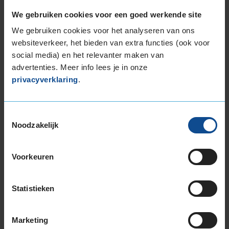
brandstofefficiëntie-label C, wat overeen komt
We gebruiken cookies voor een goed werkende site
met een goede brandstofefficiëntie.
We gebruiken cookies voor het analyseren van ons
In de categorie grip op nat wegdek is deze band
websiteverkeer, het bieden van extra functies (ook voor
gewaardeerd met een C-label, wat betekent dat
social media) en het relevanter maken van
deze band goede grip heeft bij natte
advertenties. Meer info lees je in onze
weersomstandigheden.
privacyverklaring
.
De band heeft een extern rolgeluid van 71 dB
Toestemmingsselectie
met B-notering, wat betekent dat deze band
Noodzakelijk
een normale geluidsproductie heeft.
Wil je nog meer informatie over het
Voorkeuren
bandenlabel van deze band, klik dan
hier
Statistieken
Marketing