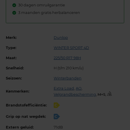
30 dagen omruilgarantie
3 maanden gratis herbalanceren
Merk:
Dunlop
Type:
WINTER SPORT 4D
Maat:
225/50 R17 98H
Snelheid:
H (t/m 210 km/u)
Seizoen:
Winterbanden
Extra Load
,
AO
,
Kenmerken:
Velgrandbescherming
,
,
Brandstofefficiëntie:
C
Grip op nat wegdek:
C
Extern geluid:
71dB