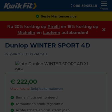
088-5945348
Menu
Achteraf betalen
Nu 20% korting op
Pirelli
en 15% korting op
Michelin
en
Laufenn
autobanden!
Dunlop WINTER SPORT 4D
225/50R17 98H EXTRALOAD
€
222,00
Uitverkocht:
Bekijk alternatieven
Binnen 1 uur gemonteerd
12 maanden productgarantie
Achteraf betalen of in 3 termijnen