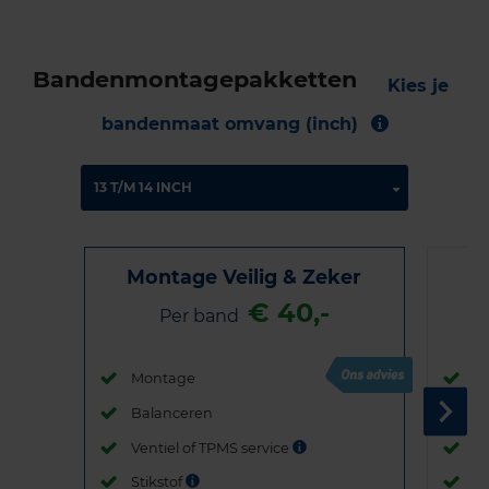
Bandenmontagepakketten
Kies je
bandenmaat omvang (inch)
Montage Veilig & Zeker
€ 40,-
Per band
Montage
M
Balanceren
B
Ventiel of TPMS service
Ve
Stikstof
St