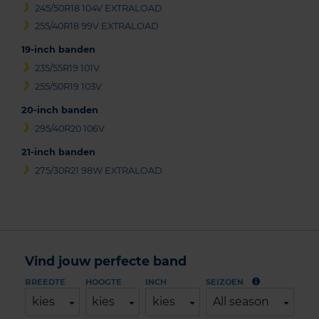
245/50R18 104V EXTRALOAD
255/40R18 99V EXTRALOAD
19-inch banden
235/55R19 101V
255/50R19 103V
20-inch banden
295/40R20 106V
21-inch banden
275/30R21 98W EXTRALOAD
Vind jouw perfecte band
BREEDTE
HOOGTE
INCH
SEIZOEN
kies
kies
kies
All season