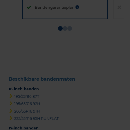
Bandengarantieplan
B
Item
1
of
3
Beschikbare bandenmaten
16-inch banden
195/55R16 87T
195/65R16 92H
205/55R16 91H
225/55R16 95H RUNFLAT
17-inch banden