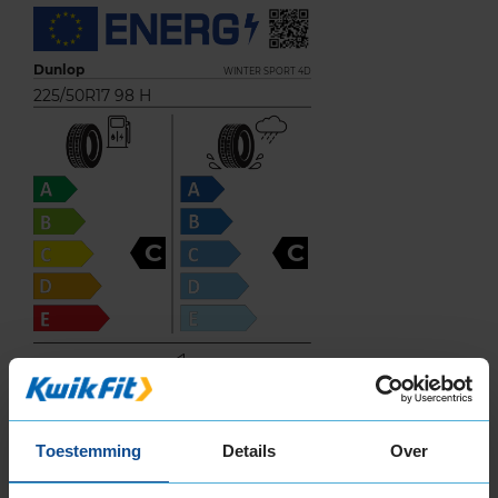
Dunlop
WINTER SPORT 4D
225/50R17 98 H
C
C
71
B
A
C
Toestemming
Details
Over
Deze band is beoordeeld met het EU