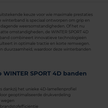
itstekende keuze voor wie maximale prestaties
 winterband is speciaal ontworpen om grip en
uitdagende weersomstandigheden. Of het nu
 natte omstandigheden, de WINTER SPORT 4D
De band combineert innovatieve technologieën
ulteert in optimale tractie en korte remwegen.
ijn duurzaamheid, waardoor deze winterbanden
lop WINTER SPORT 4D banden
s dankzij het unieke 4D-lamellenprofiel
door geoptimaliseerde drukverdeling
e wegen
brandstofefficiëntie