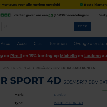
Monteurs voor alle merken opgeleid
Beste klanten
Klanten geven ons een
8,9
(90.038 beoordelingen)
Veelg
ZOEK
Airco
Accu
Glas
Remmen
Overige diensten
ng op
Pirelli
en 15% korting op
Michelin
en
Laufenn
au
WINTER SPORT 4D
205/45R17 88V EXTRALOAD RUNFLAT
ER SPORT 4D
205/45R17 88V E
Merk:
Dunlop
Type:
WINTER SPORT 4D