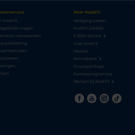
antenservice
Meer KwikFit
n KwikFit
Vestiging zoeken
lgestelde vragen
KwikFit Zakelijk
gemene voorwaarden
E-Bike Service
vacyverklaring
Over KwikFit
taalmethoden
Nieuws
tourneren
Kennisbank
varingen
Duurzaamheid
ntact
Partnerprogramma
Werken bij KwikFit
Facebook
Youtube
Instagra
Tikto