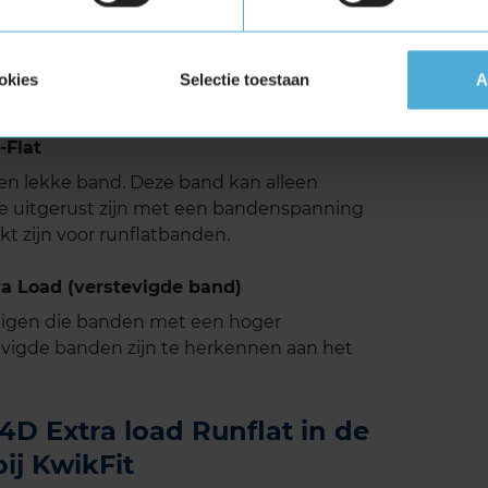
prestaties wil. Dankzij de combinatie van grip,
deze band goed onder diverse winterse
erband die jou en je voertuig veilig op weg
okies
Selectie toestaan
A
Flat
 een lekke band. Deze band kan alleen
e uitgerust zijn met een bandenspanning
t zijn voor runflatbanden.
 Load (verstevigde band)
tuigen die banden met een hoger
vigde banden zijn te herkennen aan het
 Extra load Runflat in de
ij KwikFit