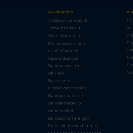
Autobanden
Kl
All-seasonbanden
Mij
Vee
Zomerbanden
Al
Winterbanden
Pri
Extra Load banden
Be
Runflat banden
Re
Caravanbanden
Er
Banden wisselen
Co
Uitlijnen
Balanceren
Opslag van banden
Bandenmerken
Bandenmaten
Bandenlabel
Bandenmarkeringen
Profieldiepte van banden