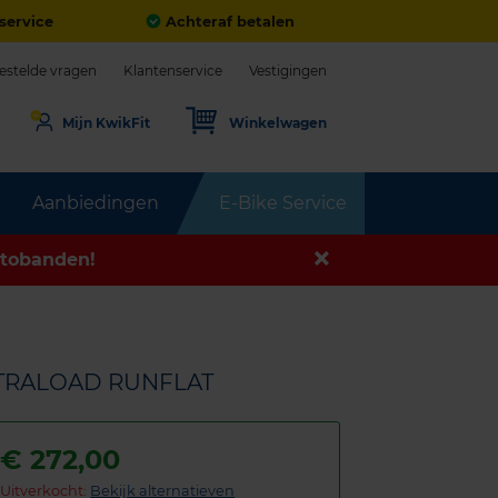
service
Achteraf betalen
estelde vragen
Klantenservice
Vestigingen
Mijn KwikFit
Winkelwagen
Aanbiedingen
E-Bike Service
tobanden!
XTRALOAD RUNFLAT
€
272,00
Uitverkocht:
Bekijk alternatieven