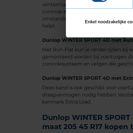
wintermaanden maximale veiligheid en 
controle en duurzaamheid presteert 
omstandigheden. Een betrouwbare wint
Enkel noodzakelijke co
helpt.
Dunlop WINTER SPORT 4D met Run-
Met Run-Flat kun je verder rijden bij
gemonteerd worden bij voertuigen di
controlesysteem en velgen die geschik
Dunlop WINTER SPORT 4D met Extra
Deze band is ook geschikt voor voer
draagvermogen nodig hebben. Verste
kenmerk Extra Load.
Dunlop WINTER SPORT 4D
maat 205 45 R17 kopen b