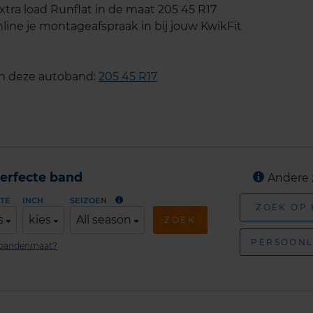
a load Runflat in de maat 205 45 R17
line je montageafspraak in bij jouw KwikFit
an deze autoband:
205 45 R17
erfecte band
Andere 
TE
INCH
SEIZOEN
ZOEK OP
s
kies
All season
ZOEK
PERSOONL
n bandenmaat?