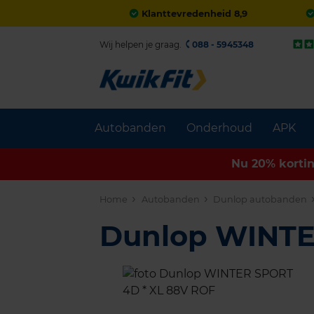
Klanttevredenheid 8,9
Wij helpen je graag.
088 - 5945348
Autobanden
Onderhoud
APK
Nu 20% korti
Home
Autobanden
Dunlop autobanden
Dunlop WINT