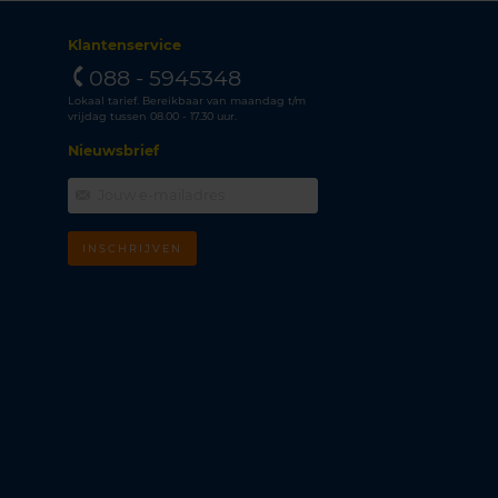
Klantenservice
088 - 5945348
Lokaal tarief. Bereikbaar van maandag t/m
vrijdag tussen 08.00 - 17.30 uur.
Nieuwsbrief
INSCHRIJVEN
m
k