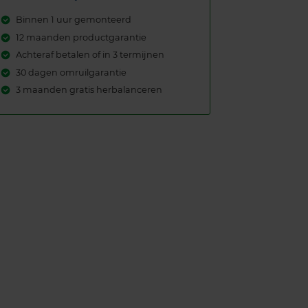
Binnen 1 uur gemonteerd
12 maanden productgarantie
Achteraf betalen of in 3 termijnen
30 dagen omruilgarantie
3 maanden gratis herbalanceren