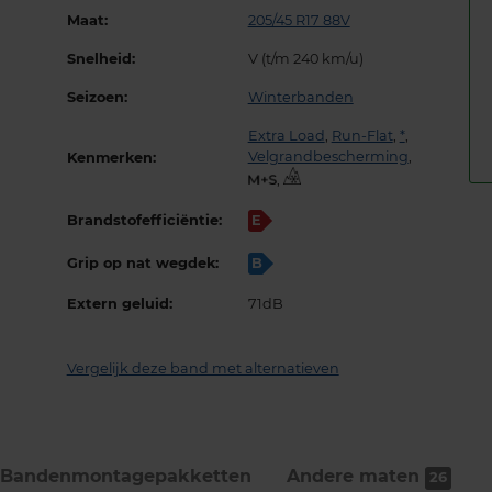
Maat:
205/45 R17 88V
Snelheid:
V (t/m 240 km/u)
Seizoen:
Winterbanden
Extra Load
,
Run-Flat
,
*
,
Velgrandbescherming
,
Kenmerken:
,
Brandstofefficiëntie:
E
Grip op nat wegdek:
B
Extern geluid:
71dB
Vergelijk deze band met alternatieven
Bandenmontage­pakketten
Andere maten
26