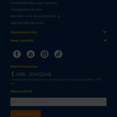
Snelheidsindex van banden
Goedkope banden
Banden voor elk automerk
Alle bandenservices
Klantenservice
Meer KwikFit
Facebook
Youtube
Instagram
Tiktok
Klantenservice
088 - 5945348
Lokaal tarief. Bereikbaar van maandag t/m vrijdag tussen 08.00 - 17.30
uur.
Nieuwsbrief
INSCHRIJVEN