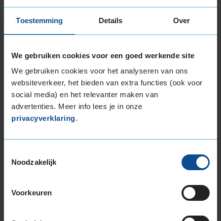
Lees
alles over de bandenmaat
.
Toestemming
Details
Over
We gebruiken cookies voor een goed werkende site
All season banden van andere
We gebruiken cookies voor het analyseren van ons
merken
websiteverkeer, het bieden van extra functies (ook voor
Bij KwikFit vind je een groot
social media) en het relevanter maken van
aantal
bandenmerken
, waaronder naast Dunlop
advertenties. Meer info lees je in onze
alle topmerken zoals
Michelin
,
Continental
,
privacyverklaring
.
Goodyear
,
Vredestein
en
Pirelli
.
Toestemmingsselectie
Noodzakelijk
Voorkeuren
Naast deze bekende bandenmerken hebben we
ook veel andere top- en budgetmerken voor all