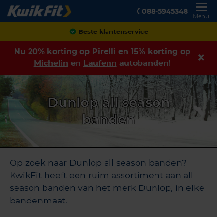
088-5945348
Menu
Beste klantenservice
Nu 20% korting op
Pirelli
en 15% korting op
Michelin
en
Laufenn
autobanden!
Dunlop all season
banden
Op zoek naar Dunlop all season banden?
KwikFit heeft een ruim assortiment aan all
season banden van het merk Dunlop, in elke
bandenmaat.