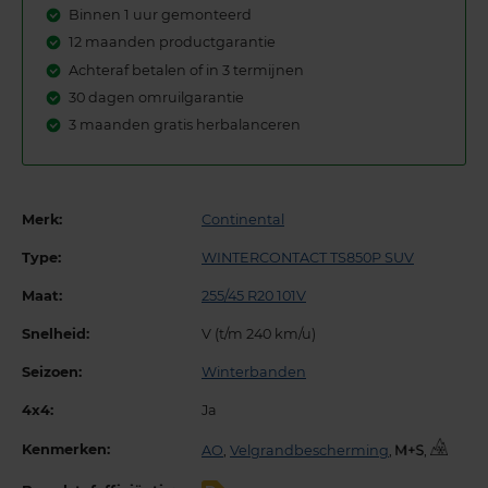
Binnen 1 uur gemonteerd
12 maanden productgarantie
Achteraf betalen of in 3 termijnen
30 dagen omruilgarantie
3 maanden gratis herbalanceren
Merk:
Continental
Type:
WINTERCONTACT TS850P SUV
Maat:
255/45 R20 101V
Snelheid:
V (t/m 240 km/u)
Seizoen:
Winterbanden
4x4:
Ja
Kenmerken:
AO
,
Velgrandbescherming
,
,