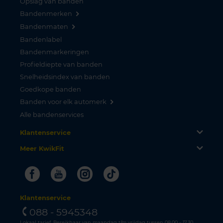
Opslag van banden
Bandenmerken
Bandenmaten
Bandenlabel
Bandenmarkeringen
Profieldiepte van banden
Snelheidsindex van banden
Goedkope banden
Banden voor elk automerk
Alle bandenservices
Klantenservice
Meer KwikFit
Facebook
Youtube
Instagram
Tiktok
Klantenservice
088 - 5945348
Lokaal tarief. Bereikbaar van maandag t/m vrijdag tussen 08.00 - 17.30