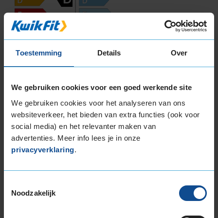
73
Toestemming
Details
Over
B
A
C
Deze band is beoordeeld met het EU
We gebruiken cookies voor een goed werkende site
brandstofefficiëntie-label D, wat overeen komt
We gebruiken cookies voor het analyseren van ons
met een minder goede brandstofefficiëntie.
websiteverkeer, het bieden van extra functies (ook voor
social media) en het relevanter maken van
In de categorie grip op nat wegdek is deze band
advertenties. Meer info lees je in onze
gewaardeerd met een C-label, wat betekent dat
privacyverklaring
.
deze band goede grip heeft bij natte
weersomstandigheden.
Toestemmingsselectie
De band heeft een extern rolgeluid van 73 dB
Noodzakelijk
met B-notering, wat betekent dat deze band
een normale geluidsproductie heeft.