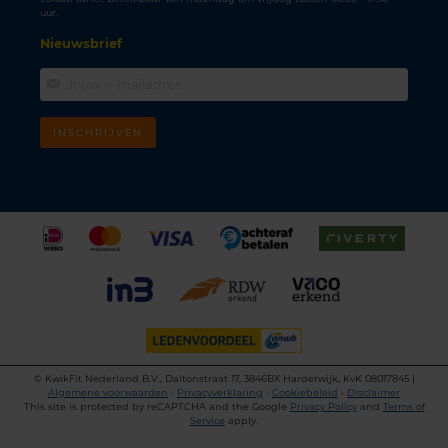
uur.
Nieuwsbrief
INSCHRIJVEN
©
KwikFit Nederland B.V., Daltonstraat 17, 3846BX Harderwijk, KvK 08017845 |
Algemene voorwaarden
•
Privacyverklaring
•
Cookiebeleid
•
Disclaimer
This site is protected by reCAPTCHA and the Google
Privacy Policy
and
Terms of
Service
apply.