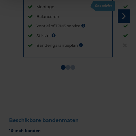
Montage
M
Balanceren
B
Ventiel of TPMS service
Ve
Stikstof
St
Bandengarantieplan
B
Item
1
of
3
Beschikbare bandenmaten
16-inch banden