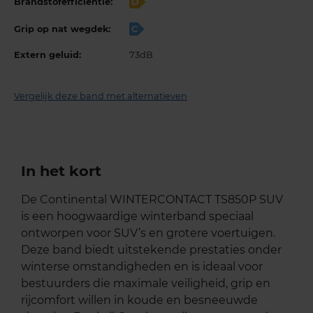
Brandstofefficiëntie:
D
Grip op nat wegdek:
C
Extern geluid:
73dB
Vergelijk deze band met alternatieven
In het kort
De Continental WINTERCONTACT TS850P SUV
is een hoogwaardige winterband speciaal
ontworpen voor SUV’s en grotere voertuigen.
Deze band biedt uitstekende prestaties onder
winterse omstandigheden en is ideaal voor
bestuurders die maximale veiligheid, grip en
rijcomfort willen in koude en besneeuwde