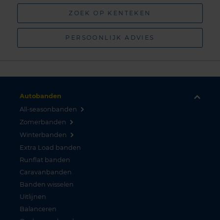
ZOEK OP KENTEKEN
PERSOONLIJK ADVIES
Autobanden
All-seasonbanden
Zomerbanden
Winterbanden
Extra Load banden
Runflat banden
Caravanbanden
Banden wisselen
Uitlijnen
Balanceren