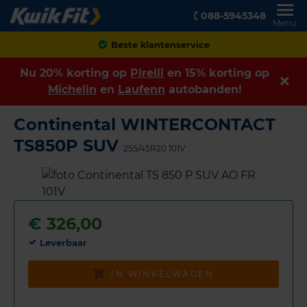
088-5945348
Menu
Achteraf betalen
Nu 20% korting op
Pirelli
en 15% korting op
Michelin
en
Laufenn
autobanden!
Continental WINTERCONTACT
TS850P SUV
255/45R20 101V
€
326,00
Leverbaar
IN WINKELWAGEN