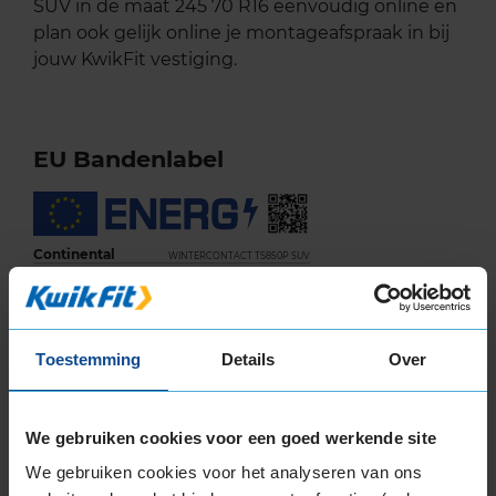
SUV in de maat 245 70 R16 eenvoudig online en
plan ook gelijk online je montageafspraak in bij
jouw KwikFit vestiging.
EU Bandenlabel
Continental
WINTERCONTACT TS850P SUV
245/70R16 107 T
Toestemming
Details
Over
C
We gebruiken cookies voor een goed werkende site
D
We gebruiken cookies voor het analyseren van ons