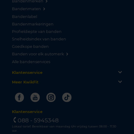
Bandenmerken
Bandenmaten
Bandenlabel
Bandenmarkeringen
Profieldiepte van banden
Snelheidsindex van banden
Goedkope banden
Banden voor elk automerk
Alle bandenservices
Klantenservice
Meer KwikFit
Facebook
Youtube
Instagram
Tiktok
Klantenservice
088 - 5945348
Lokaal tarief. Bereikbaar van maandag t/m vrijdag tussen 08.00 - 17.30
uur.