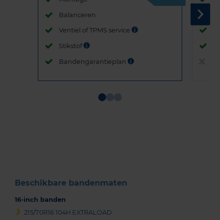
Balanceren
B
Ventiel of TPMS service
Ve
Stikstof
St
Bandengarantieplan
B
Item
1
of
3
Beschikbare bandenmaten
16-inch banden
215/70R16 104H EXTRALOAD