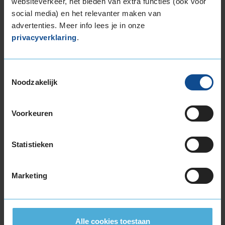
websiteverkeer, het bieden van extra functies (ook voor
social media) en het relevanter maken van
advertenties. Meer info lees je in onze
72
privacyverklaring
.
B
A
C
Toestemmingsselectie
Deze band is beoordeeld met het EU
Noodzakelijk
brandstofefficiëntie-label D, wat overeen komt
met een minder goede brandstofefficiëntie.
Voorkeuren
In de categorie grip op nat wegdek is deze band
gewaardeerd met een C-label, wat betekent dat
Statistieken
deze band goede grip heeft bij natte
weersomstandigheden.
Marketing
De band heeft een extern rolgeluid van 72 dB
met B-notering, wat betekent dat deze band
een normale geluidsproductie heeft.
Alle cookies toestaan