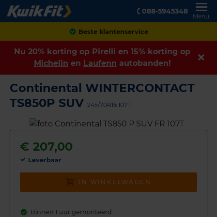
088-5945348
Menu
Achteraf betalen
Nu 20% korting op
Pirelli
en 15% korting op
Michelin
en
Laufenn
autobanden!
Continental WINTERCONTACT
TS850P SUV
245/70R16 107T
€
207,00
Leverbaar
IN WINKELWAGEN
Binnen 1 uur gemonteerd