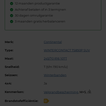
12 maanden productgarantie
Achteraf betalen of in 3 termijnen
30 dagen omruilgarantie
3 maanden gratis herbalanceren
Merk:
Continental
Type:
WINTERCONTACT TS850P SUV
Maat:
245/70 R16 107T
Snelheid:
T (t/m 190 km/u)
Seizoen:
Winterbanden
4x4:
Ja
Kenmerken:
Velgrandbescherming
,
,
Brandstofefficiëntie:
D