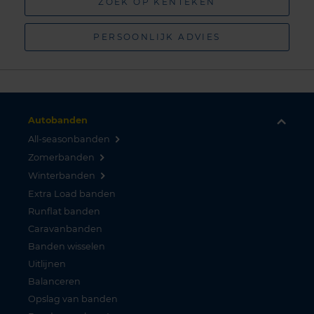
ZOEK OP KENTEKEN
PERSOONLIJK ADVIES
Autobanden
All-seasonbanden
Zomerbanden
Winterbanden
Extra Load banden
Runflat banden
Caravanbanden
Banden wisselen
Uitlijnen
Balanceren
Opslag van banden