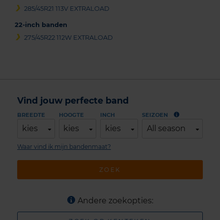
285/45R21 113V EXTRALOAD
22-inch banden
275/45R22 112W EXTRALOAD
Vind jouw perfecte band
BREEDTE
HOOGTE
INCH
SEIZOEN
kies
kies
kies
All season
Waar vind ik mijn bandenmaat?
ZOEK
Andere zoekopties: