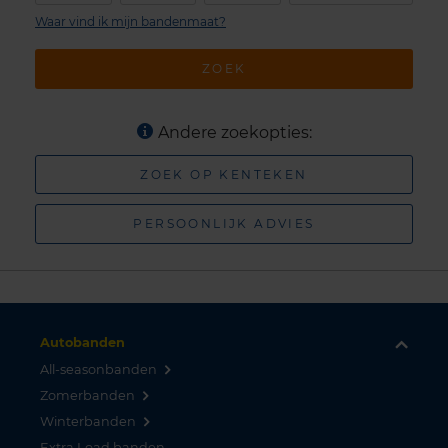
Waar vind ik mijn bandenmaat?
ZOEK
Andere zoekopties:
ZOEK OP KENTEKEN
PERSOONLIJK ADVIES
Autobanden
All-seasonbanden
Zomerbanden
Winterbanden
Extra Load banden