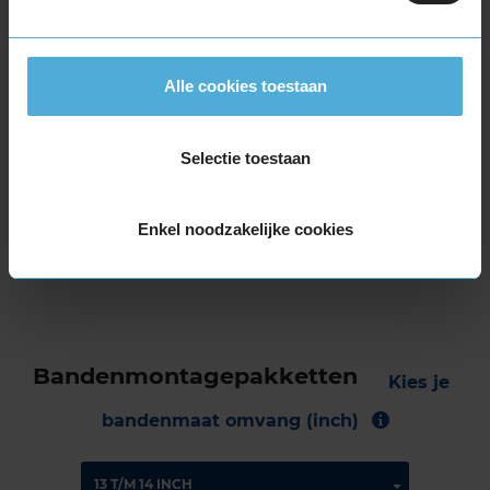
deze band goede grip heeft bij natte
weersomstandigheden.
Alle cookies toestaan
De band heeft een extern rolgeluid van 72 dB
met B-notering, wat betekent dat deze band
een normale geluidsproductie heeft.
Selectie toestaan
Wil je nog meer informatie over het
Enkel noodzakelijke cookies
bandenlabel van deze band, klik dan
hier
Bandenmontagepakketten
Kies je
bandenmaat omvang (inch)