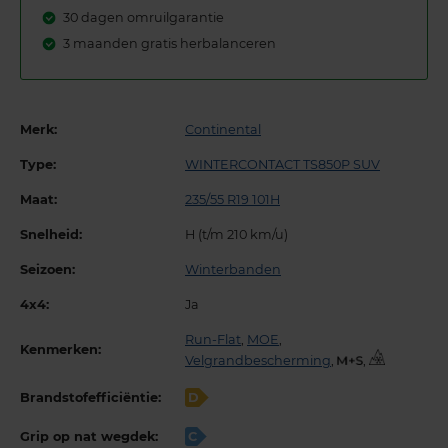
30 dagen omruilgarantie
3 maanden gratis herbalanceren
Merk:
Continental
Type:
WINTERCONTACT TS850P SUV
Maat:
235/55 R19 101H
Snelheid:
H (t/m 210 km/u)
Seizoen:
Winterbanden
4x4:
Ja
Run-Flat
,
MOE
,
Kenmerken:
Velgrandbescherming
,
,
Brandstofefficiëntie:
D
Grip op nat wegdek:
C