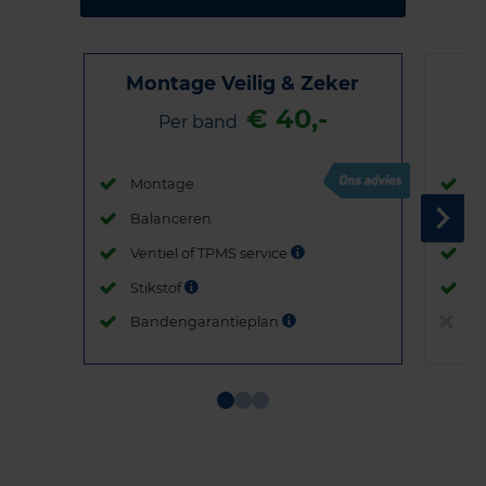
Montage Veilig & Zeker
€ 40,-
Per band
Montage
M
Balanceren
B
Ventiel of TPMS service
Ve
Stikstof
St
Bandengarantieplan
B
Item
1
of