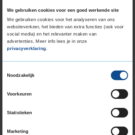
We gebruiken cookies voor een goed werkende site
We gebruiken cookies voor het analyseren van ons
websiteverkeer, het bieden van extra functies (ook voor
social media) en het relevanter maken van
C
advertenties. Meer info lees je in onze
D
privacyverklaring
.
Toestemmingsselectie
72
Noodzakelijk
B
A
C
Voorkeuren
Deze band is beoordeeld met het EU
brandstofefficiëntie-label D, wat overeen komt
met een minder goede brandstofefficiëntie.
Statistieken
In de categorie grip op nat wegdek is deze band
Marketing
gewaardeerd met een C-label, wat betekent dat