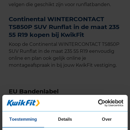
velgen die geschikt zijn voor runflatbanden.
Continental WINTERCONTACT
TS850P SUV Runflat in de maat 235
55 R19 kopen bij KwikFit
Koop de Continental WINTERCONTACT TS850P
SUV Runflat in de maat 235 55 R19 eenvoudig
online en plan ook gelijk online je
montageafspraak in bij jouw KwikFit vestiging.
EU Bandenlabel
Continental
WINTERCONTACT TS850P SUV
Toestemming
Details
Over
235/55R19 101 H