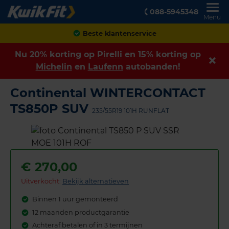
088-5945348
Menu
Achteraf betalen
Nu 20% korting op
Pirelli
en 15% korting op
Michelin
en
Laufenn
autobanden!
Continental WINTERCONTACT
TS850P SUV
235/55R19 101H RUNFLAT
€
270,00
Uitverkocht:
Bekijk alternatieven
Binnen 1 uur gemonteerd
12 maanden productgarantie
Achteraf betalen of in 3 termijnen