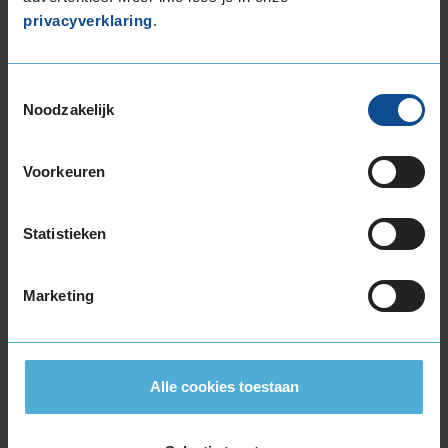
C
privacyverklaring
.
D
Toestemmingsselectie
Noodzakelijk
73
B
A
C
Voorkeuren
Deze band is beoordeeld met het EU
Statistieken
brandstofefficiëntie-label D, wat overeen komt
met een minder goede brandstofefficiëntie.
Marketing
In de categorie grip op nat wegdek is deze band
gewaardeerd met een C-label, wat betekent dat
deze band goede grip heeft bij natte
Alle cookies toestaan
weersomstandigheden.
De band heeft een extern rolgeluid van 73 dB