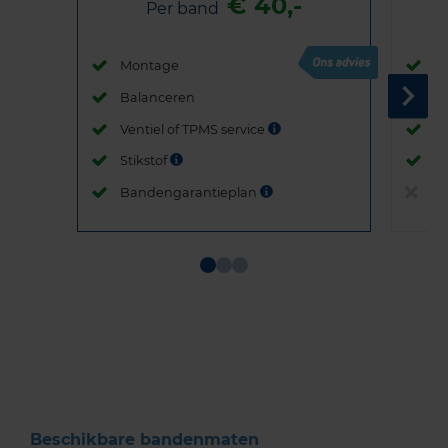
€ 40,-
Per band
Montage
M
Balanceren
B
Ventiel of TPMS service
Ve
Stikstof
St
Bandengarantieplan
B
Item
1
of
3
Beschikbare bandenmaten