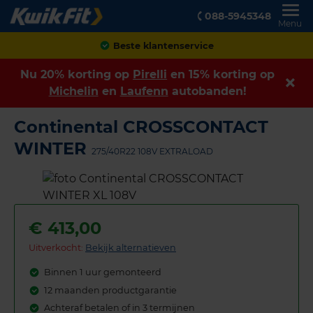
088-5945348
Menu
Achteraf betalen
Nu 20% korting op
Pirelli
en 15% korting op
Michelin
en
Laufenn
autobanden!
Continental CROSSCONTACT
WINTER
275/40R22 108V EXTRALOAD
€
413,00
Uitverkocht:
Bekijk alternatieven
Binnen 1 uur gemonteerd
12 maanden productgarantie
Achteraf betalen of in 3 termijnen