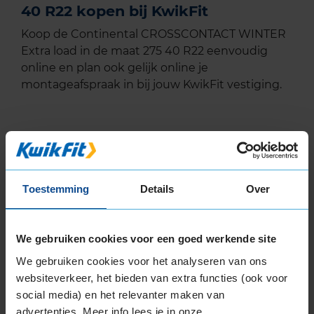
40 R22 kopen bij KwikFit
Koop de Continental CROSSCONTACT WINTER
Extra load in de maat 275 40 R22 eenvoudig
online en plan ook gelijk online je
montageafspraak in bij jouw KwikFit vestiging.
EU Bandenlabel
Toestemming
Details
Over
Continental
CROSSCONTACT WINTER
275/40R22 108 V
We gebruiken cookies voor een goed werkende site
We gebruiken cookies voor het analyseren van ons
websiteverkeer, het bieden van extra functies (ook voor
social media) en het relevanter maken van
advertenties. Meer info lees je in onze