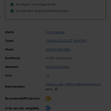
30 dagen omruilgarantie
3 maanden gratis herbalanceren
Merk:
Continental
Type:
CROSSCONTACT WINTER
Maat:
275/40 R22 108V
Snelheid:
V (t/m 240 km/u)
Seizoen:
Winterbanden
4x4:
Ja
Extra Load
,
Velgrandbescherming
,
Kenmerken:
,
Brandstofefficiëntie:
D
Grip op nat wegdek:
C