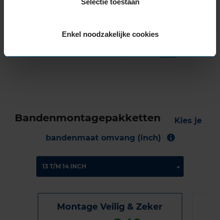
Selectie toestaan
met B-notering, wat betekent dat deze band
een normale geluidsproductie heeft.
Enkel noodzakelijke cookies
Wil je nog meer informatie over het
bandenlabel van deze band, klik dan
hier
Bandenmontagepakketten
Kies je
bandenmaat omvang (inch)
Montage Veilig & Zeker