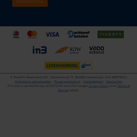
INSCHRIJVEN
©
KwikFit Nederland B.V., Daltonstraat 17, 3846BX Harderwijk, KvK 08017845 |
Algemene voorwaarden
•
Privacyverklaring
•
Cookiebeleid
•
Disclaimer
This site is protected by reCAPTCHA and the Google
Privacy Policy
and
Terms of
Service
apply.