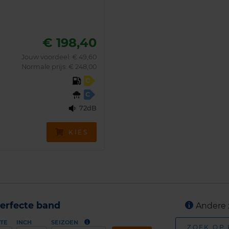
€ 198,40
Jouw voordeel:
€ 49,60
Normale prijs: € 248,00
C
C
72dB
KIES
erfecte band
Andere 
TE
INCH
SEIZOEN
ZOEK OP