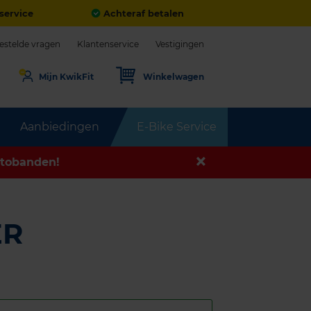
service
Achteraf betalen
estelde vragen
Klantenservice
Vestigingen
Mijn KwikFit
Winkelwagen
Aanbiedingen
E-Bike Service
tobanden!
ER