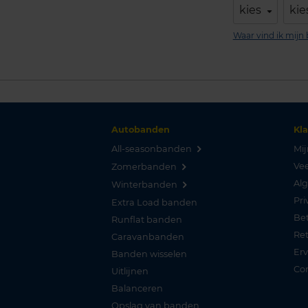
kies
kie
Waar vind ik mij
Autobanden
Kl
All-seasonbanden
Mij
Vee
Zomerbanden
Al
Winterbanden
Pri
Extra Load banden
Be
Runflat banden
Re
Caravanbanden
Er
Banden wisselen
Co
Uitlijnen
Balanceren
Opslag van banden