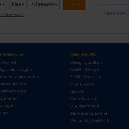
s
kies
All season
ZOEK
PERSOONL
n bandenmaat?
antenservice
Meer KwikFit
n KwikFit
Vestiging zoeken
lgestelde vragen
KwikFit Zakelijk
gemene voorwaarden
E-Bike Service
vacyverklaring
Over KwikFit
taalmethoden
Nieuws
tourneren
Kennisbank
varingen
Duurzaamheid
ntact
Partnerprogramma
Werken bij KwikFit