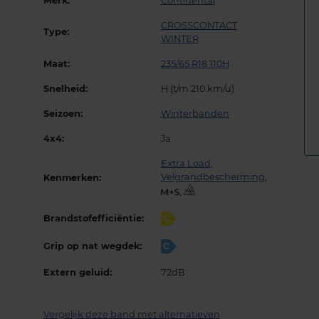
Merk:
Continental
CROSSCONTACT
Type:
WINTER
Maat:
235/65 R18 110H
Snelheid:
H (t/m 210 km/u)
Seizoen:
Winterbanden
4x4:
Ja
Extra Load
,
Velgrandbescherming
,
Kenmerken:
,
Brandstofefficiëntie:
C
Grip op nat wegdek:
C
Extern geluid:
72dB
Vergelijk deze band met alternatieven