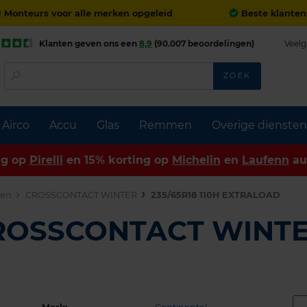
Monteurs voor alle merken opgeleid
Beste klanten
Klanten geven ons een
8,9
(90.007 beoordelingen)
Veelg
ZOEK
Airco
Accu
Glas
Remmen
Overige diensten
ng op
Pirelli
en 15% korting op
Michelin
en
Laufenn
au
den
CROSSCONTACT WINTER
235/65R18 110H EXTRALOAD
CROSSCONTACT WINT