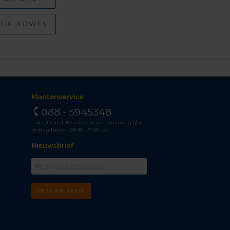
IJK ADVIES
Klantenservice
088 - 5945348
Lokaal tarief. Bereikbaar van maandag t/m
vrijdag tussen 08.00 - 17.30 uur.
Nieuwsbrief
INSCHRIJVEN