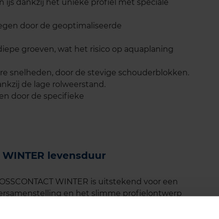
ijs dankzij het unieke profiel met speciale
egen door de geoptimaliseerde
iepe groeven, wat het risico op aquaplaning
ere snelheden, door de stevige schouderblokken.
kzij de lage rolweerstand.
en door de specifieke
 WINTER levensduur
ROSSCONTACT WINTER is uitstekend voor een
bersamenstelling en het slimme profielontwerp
r zware winterse omstandigheden.
es zoals ANWB en ADAC tonen aan dat deze band