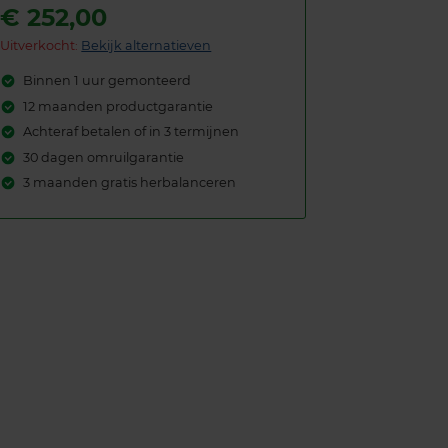
€
252,00
Uitverkocht:
Bekijk alternatieven
Binnen 1 uur gemonteerd
12 maanden productgarantie
Achteraf betalen of in 3 termijnen
30 dagen omruilgarantie
3 maanden gratis herbalanceren