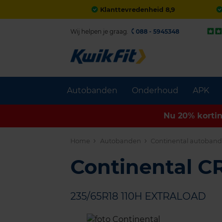
Klanttevredenheid 8,9
Wij helpen je graag.
088 - 5945348
Autobanden
Onderhoud
APK
Nu 20% korti
Home
Autobanden
Continental autoban
Continental 
235/65R18 110H EXTRALOAD