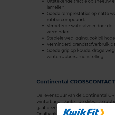
Uitstekende tractie op sneeuw en 
lamellen.
Goede remprestaties op natte w
rubbercompound.
Verbeterde waterafvoer door de d
vermindert.
Stabiele wegligging, ook bij hog
Verminderd brandstofverbruik dan
Goede grip op koude, droge weg
winterrubbersamenstelling.
Continental CROSSCONTACT
De levensduur van de Continental C
winterband. Dankzij de slijtvaste rub
gaat deze band lang mee, zelfs onde
Onafhankelijke tests van organisati