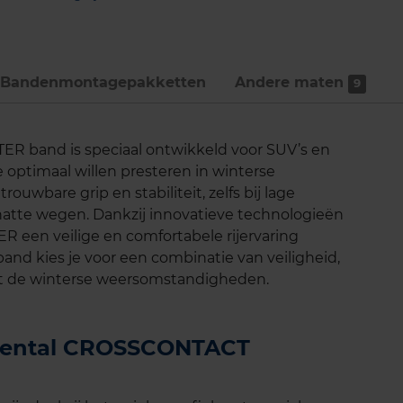
Bandenmontage­pakketten
Andere maten
9
 band is speciaal ontwikkeld voor SUV’s en
 optimaal willen presteren in winterse
wbare grip en stabiliteit, zelfs bij lage
tte wegen. Dankzij innovatieve technologieën
en veilige en comfortabele rijervaring
nd kies je voor een combinatie van veiligheid,
ht de winterse weersomstandigheden.
inental CROSSCONTACT