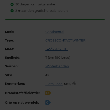
30 dagen omruilgarantie
3 maanden gratis herbalanceren
Merk:
Continental
Type:
CROSSCONTACT WINTER
Maat:
245/65 R17 111T
Snelheid:
T (t/m 190 km/u)
Seizoen:
Winterbanden
4x4:
Ja
Kenmerken:
Extra Load
,
,
Brandstofefficiëntie:
D
Grip op nat wegdek:
C