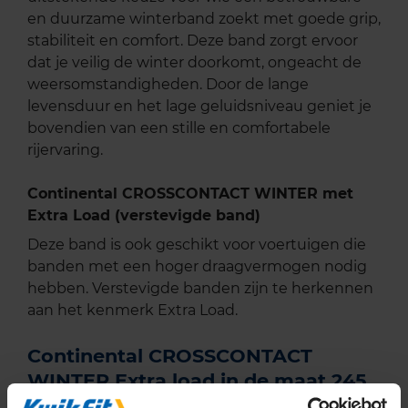
en duurzame winterband zoekt met goede grip,
stabiliteit en comfort. Deze band zorgt ervoor
dat je veilig de winter doorkomt, ongeacht de
weersomstandigheden. Door de lange
levensduur en het lage geluidsniveau geniet je
bovendien van een stille en comfortabele
rijervaring.
Continental CROSSCONTACT WINTER met
Extra Load (verstevigde band)
Deze band is ook geschikt voor voertuigen die
banden met een hoger draagvermogen nodig
hebben. Verstevigde banden zijn te herkennen
aan het kenmerk Extra Load.
Continental CROSSCONTACT
WINTER Extra load in de maat 245
65 R17 kopen bij KwikFit