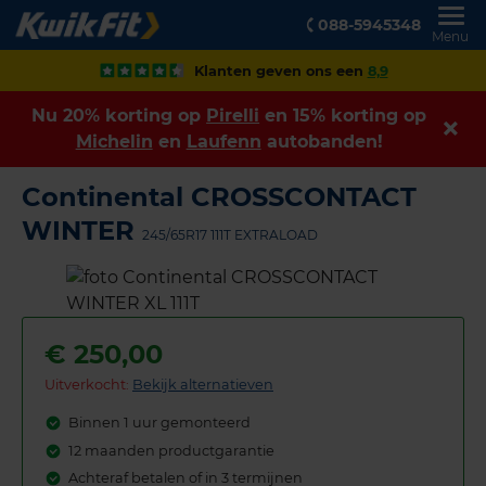
088-5945348
Menu
Klanten geven ons een
8,9
Nu 20% korting op
Pirelli
en 15% korting op
Michelin
en
Laufenn
autobanden!
Continental CROSSCONTACT
WINTER
245/65R17 111T EXTRALOAD
€
250,00
Uitverkocht:
Bekijk alternatieven
Binnen 1 uur gemonteerd
12 maanden productgarantie
Achteraf betalen of in 3 termijnen