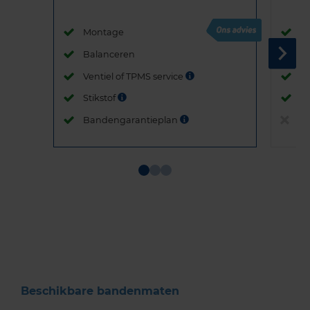
Montage
M
Balanceren
B
Ventiel of TPMS service
Ve
Stikstof
St
Bandengarantieplan
B
Item
1
of
3
Beschikbare bandenmaten