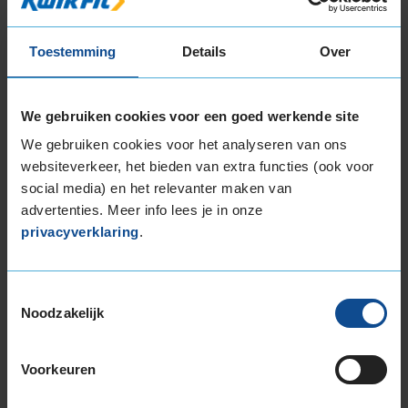
Koop de Continental CROSSCONTACT WINTER
Extra load in de maat 245 65 R17 eenvoudig
Toestemming
Details
Over
online en plan ook gelijk online je
montageafspraak in bij jouw KwikFit vestiging.
We gebruiken cookies voor een goed werkende site
We gebruiken cookies voor het analyseren van ons
websiteverkeer, het bieden van extra functies (ook voor
EU Bandenlabel
social media) en het relevanter maken van
advertenties. Meer info lees je in onze
privacyverklaring
.
Continental
CROSSCONTACT WINTER
245/65R17 111 T
Toestemmingsselectie
Noodzakelijk
Voorkeuren
C