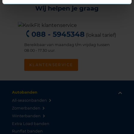
Wij helpen je graag
088 - 5945348
(lokaal tarief)
Bereikbaar van maandag t/m vrijdag tussen
08.00 - 17.30 uur.
KLANTENSERVICE
Autobanden
All-seasonbanden
Zomerbanden
Winterbanden
Extra Load banden
Runflat banden