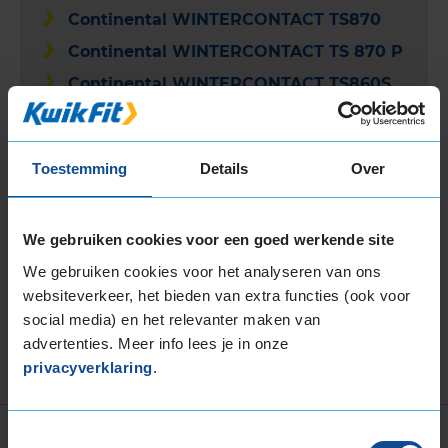
Continental WINTERCONTACT TS870
Continental WINTERCONTACT TS 870 P
Continental WINTERCONTACT TS860S
Continental WINTERCONTACT TS850P
Continental WINTERCONTACT TS860
Toestemming
Details
Over
Continental WINTERCONTACT TS830P
Continental WINTERCONTACT TS850P
SUV
We gebruiken cookies voor een goed werkende site
Continental VANCONTACT WINTER
We gebruiken cookies voor het analyseren van ons
websiteverkeer, het bieden van extra functies (ook voor
Continental WINTERCONTACT 8 S
social media) en het relevanter maken van
Continental 4X4 WINTERCONTACT
advertenties. Meer info lees je in onze
privacyverklaring
.
Toestemmingsselectie
Vind jouw perfecte band