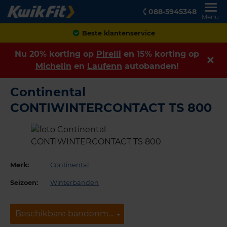
088-5945348
Menu
Beste klantenservice
Nu 20% korting op
Pirelli
en 15% korting op
Michelin
en
Laufenn
autobanden!
Continental
CONTIWINTERCONTACT TS 800
Merk:
Continental
Seizoen:
Winterbanden
Beschikbare bandenmaten
Beschikbare bandenmaten