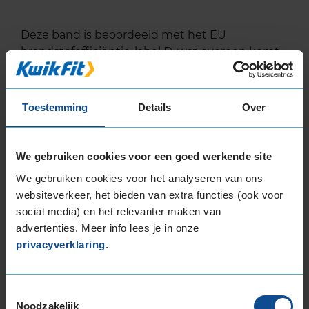
Deze band is beoordeeld met het EU
brandstofefficiëntie-label D, wat overeen komt
met een minder goede brandstofefficiëntie.
In de categorie grip op nat wegdek is deze band
Toestemming
Details
Over
gewaardeerd met een C-label, wat betekent dat
deze band goede grip heeft bij natte
weersomstandigheden.
We gebruiken cookies voor een goed werkende site
We gebruiken cookies voor het analyseren van ons
De band heeft een extern rolgeluid van 71 dB
websiteverkeer, het bieden van extra functies (ook voor
met B-notering, wat betekent dat deze band
social media) en het relevanter maken van
een normale geluidsproductie heeft.
advertenties. Meer info lees je in onze
privacyverklaring
.
Wil je nog meer informatie over het
bandenlabel van deze band, klik dan
hier
Toestemmingsselectie
Noodzakelijk