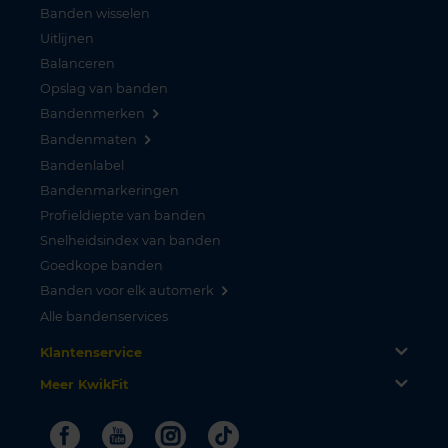
Banden wisselen
Uitlijnen
Balanceren
Opslag van banden
Bandenmerken
Bandenmaten
Bandenlabel
Bandenmarkeringen
Profieldiepte van banden
Snelheidsindex van banden
Goedkope banden
Banden voor elk automerk
Alle bandenservices
Klantenservice
Meer KwikFit
Facebook
Youtube
Instagram
Tiktok