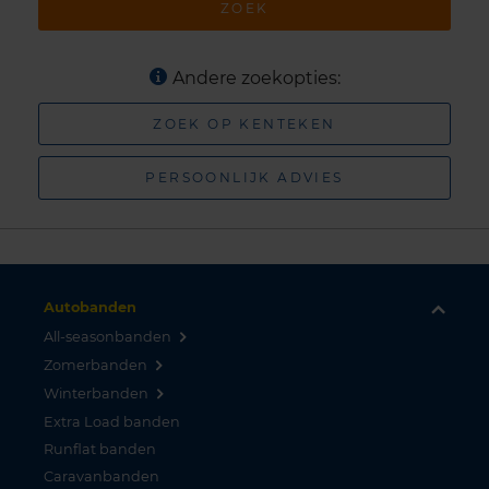
ZOEK
Andere zoekopties:
ZOEK OP KENTEKEN
PERSOONLIJK ADVIES
Autobanden
All-seasonbanden
Zomerbanden
Winterbanden
Extra Load banden
Runflat banden
Caravanbanden