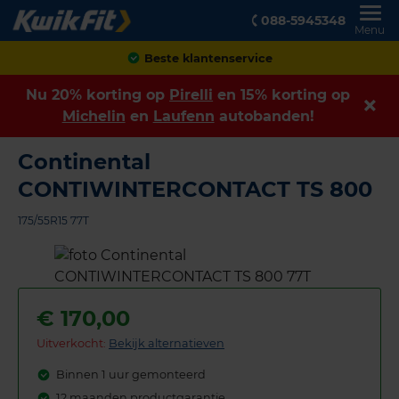
088-5945348
Menu
Beste klantenservice
Nu 20% korting op
Pirelli
en 15% korting op
Michelin
en
Laufenn
autobanden!
Continental
CONTIWINTERCONTACT TS 800
175/55R15 77T
€
170,00
Uitverkocht:
Bekijk alternatieven
Binnen 1 uur gemonteerd
12 maanden productgarantie