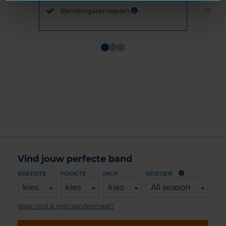
Bandengarantieplan
B
Item
1
of
3
Vind jouw perfecte band
BREEDTE
HOOGTE
INCH
SEIZOEN
kies
kies
kies
All season
Waar vind ik mijn bandenmaat?