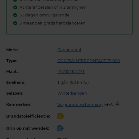
Achteraf betalen of in 3 termijnen
30 dagen omruilgarantie
3 maanden gratis herbalanceren
Merk:
Continental
Type:
CONTIWINTERCONTACT TS 800
Maat:
175/55 R15 77T
Snelheid:
T (t/m 190 km/u)
Seizoen:
Winterbanden
Kenmerken:
Velgrandbescherming
,
,
Brandstofefficiëntie:
D
Grip op nat wegdek:
C