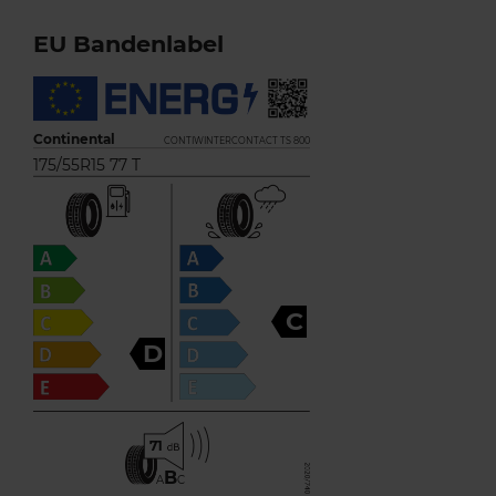
EU Bandenlabel
Continental
CONTIWINTERCONTACT TS 800
175/55R15 77 T
C
D
71
B
A
C