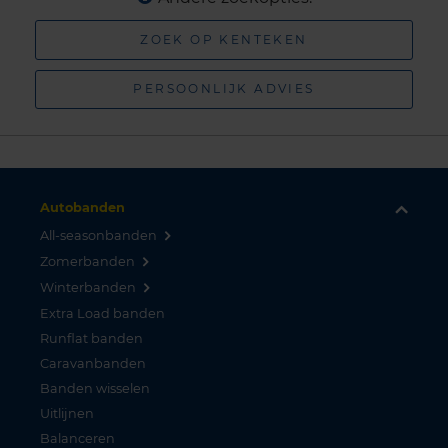
ZOEK OP KENTEKEN
PERSOONLIJK ADVIES
Autobanden
All-seasonbanden
Zomerbanden
Winterbanden
Extra Load banden
Runflat banden
Caravanbanden
Banden wisselen
Uitlijnen
Balanceren