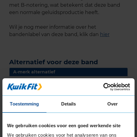
met B-notering, wat betekent dat deze band
een normale geluidsproductie heeft.
Wil je nog meer informatie over het
bandenlabel van deze band, klik dan
hier
Alternatief voor deze band
A-merk alternatief
Pirelli CINTURATO P7
Zomerband
225/55 R17 97W
(
365 reviews
)
Toestemming
Details
Over
Snelheidsindex:
W
69dB
A
B
We gebruiken cookies voor een goed werkende site
We gebruiken cookies voor het analyseren van ons