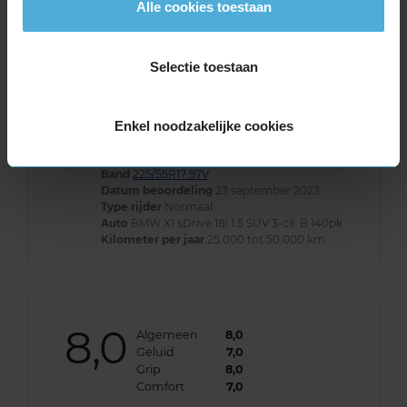
Alle cookies toestaan
Selectie toestaan
8,0
Algemeen
8,0
Geluid
8,0
Enkel noodzakelijke cookies
Grip
9,0
Comfort
9,0
Band
225/55R17 97V
Datum beoordeling
23 september 2023
Type rijder
Normaal
Auto
BMW X1 sDrive 18i 1.5 SUV 3-cil. B 140pk
Kilometer per jaar
25.000 tot 50.000 km
8,0
Algemeen
8,0
Geluid
7,0
Grip
8,0
Comfort
7,0