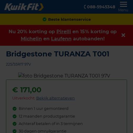
088-5945348
Menu
Achteraf betalen
Nu 20% korting op
Pirelli
en 15% korting op
Michelin
en
Laufenn
autobanden!
Bridgestone TURANZA T001
225/55R17 97V
€
171,00
Uitverkocht:
Bekijk alternatieven
Binnen 1 uur gemonteerd
12 maanden productgarantie
Achteraf betalen of in 3 termijnen
30 dagen omruilgarantie