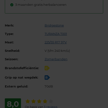
3 maanden gratis herbalanceren
Merk:
Bridgestone
Type:
TURANZA T001
Maat:
225/55 R17 97V
Snelheid:
V (t/m 240 km/u)
Seizoen:
Zomerbanden
Brandstofefficiëntie:
C
Grip op nat wegdek:
B
Extern geluid:
70dB
8,0
Op basis van
3 reviews