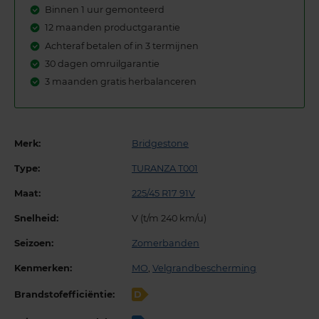
Binnen 1 uur gemonteerd
12 maanden productgarantie
Achteraf betalen of in 3 termijnen
30 dagen omruilgarantie
3 maanden gratis herbalanceren
Merk:
Bridgestone
Type:
TURANZA T001
Maat:
225/45 R17 91V
Snelheid:
V (t/m 240 km/u)
Seizoen:
Zomerbanden
Kenmerken:
MO
,
Velgrandbescherming
Brandstofefficiëntie:
D