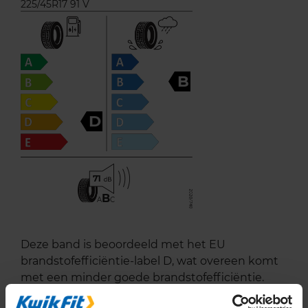
225/45R17 91 V
B
D
71
B
A
C
Deze band is beoordeeld met het EU
brandstofefficiëntie-label D, wat overeen komt
met een minder goede brandstofefficiëntie.