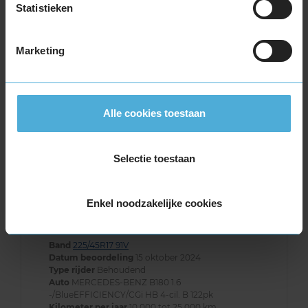
9,0
Statistieken
Geluid
9,0
Grip
9,0
Comfort
9,0
Marketing
Band
225/45R17 91V
Datum beoordeling
12 september 2025
Type rijder
Normaal
Auto
OPEL Astra 1.4 ECOTEC CM 4-cil. B 150pk
Kilometer per jaar
50.000 km of meer
Alle cookies toestaan
Selectie toestaan
9,0
Algemeen
9,0
Geluid
9,0
Enkel noodzakelijke cookies
Grip
9,0
Comfort
9,0
Band
225/45R17 91V
Datum beoordeling
15 oktober 2024
Type rijder
Behoudend
Auto
MERCEDES-BENZ B180 1.6
-/BlueEFFICIENCY/CGi HB 4-cil. B 122pk
Kilometer per jaar
10.000 tot 25.000 km