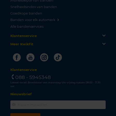
Profieldiepte van banden
Snelheidsindex van banden
Goedkope banden
Banden voor elk automerk
Alle bandenservices
Klantenservice
Meer KwikFit
Facebook
Youtube
Instagram
Tiktok
Klantenservice
088 - 5945348
Lokaal tarief. Bereikbaar van maandag t/m vrijdag tussen 08.00 - 17.30
uur.
Nieuwsbrief