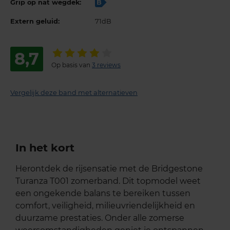
Grip op nat wegdek:
B
Extern geluid:
71dB
8,7
Op basis van
3 reviews
Vergelijk deze band met alternatieven
In het kort
Herontdek de rijsensatie met de Bridgestone
Turanza T001 zomerband. Dit topmodel weet
een ongekende balans te bereiken tussen
comfort, veiligheid, milieuvriendelijkheid en
duurzame prestaties. Onder alle zomerse