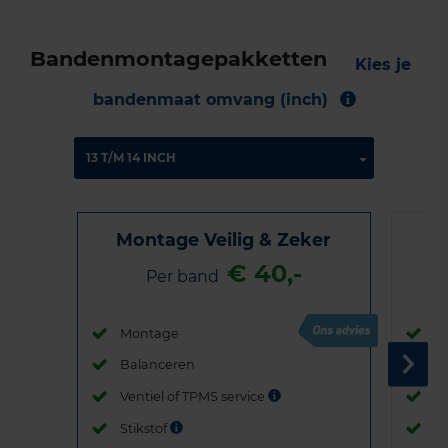
Bandenmontagepakketten
Kies je
bandenmaat omvang (inch)
Montage Veilig & Zeker
€ 40,-
Per band
Montage
M
Balanceren
B
Ventiel of TPMS service
Ve
Stikstof
St