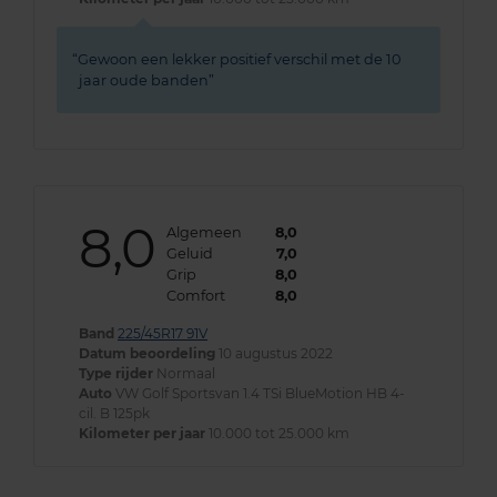
Gewoon een lekker positief verschil met de 10
jaar oude banden
8,0
Algemeen
8,0
Geluid
7,0
Grip
8,0
Comfort
8,0
Band
225/45R17 91V
Datum beoordeling
10 augustus 2022
Type rijder
Normaal
Auto
VW Golf Sportsvan 1.4 TSi BlueMotion HB 4-
cil. B 125pk
Kilometer per jaar
10.000 tot 25.000 km