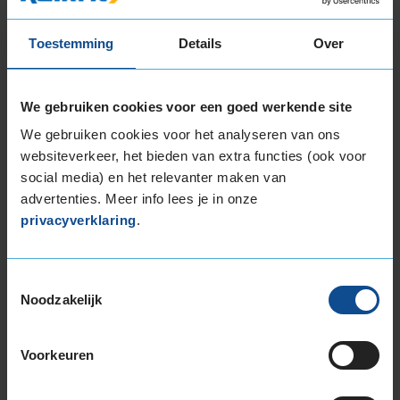
In de categorie grip op nat wegdek is deze band
gewaardeerd met een B-label, wat betekent dat
Toestemming
Details
Over
deze band zeer goede grip heeft bij natte
weersomstandigheden.
We gebruiken cookies voor een goed werkende site
De band heeft een extern rolgeluid van 71 dB
met B-notering, wat betekent dat deze band
We gebruiken cookies voor het analyseren van ons
een normale geluidsproductie heeft.
websiteverkeer, het bieden van extra functies (ook voor
social media) en het relevanter maken van
Wil je nog meer informatie over het
advertenties. Meer info lees je in onze
bandenlabel van deze band, klik dan
hier
privacyverklaring
.
Toestemmingsselectie
Noodzakelijk
Klantbeoordelingen
Voorkeuren
Algemeen
9,0