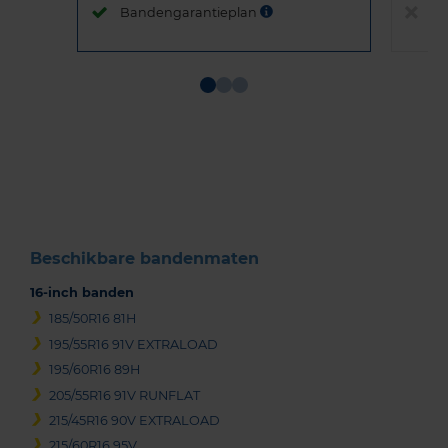
Bandengarantieplan
B
Item
1
of
3
Beschikbare bandenmaten
16-inch banden
185/50R16 81H
195/55R16 91V EXTRALOAD
195/60R16 89H
205/55R16 91V RUNFLAT
215/45R16 90V EXTRALOAD
215/60R16 95V