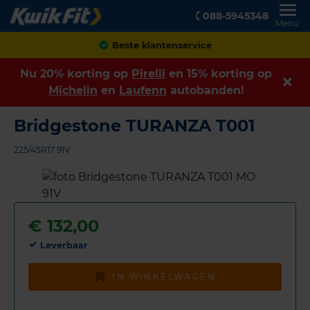
088-5945348
Menu
Achteraf betalen
Nu 20% korting op
Pirelli
en 15% korting op
Michelin
en
Laufenn
autobanden!
Bridgestone TURANZA T001
225/45R17 91V
€
132,00
Leverbaar
IN WINKELWAGEN