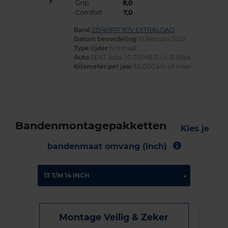
Grip
8,0
Comfort
7,0
Band
215/40R17 87V EXTRALOAD
Datum beoordeling
10 februari 2022
Type rijder
Normaal
Auto
SEAT Ibiza 1.0 TSi HB 3-cil. B 95pk
Kilometer per jaar
50.000 km of meer
Bandenmontagepakketten
Kies je
bandenmaat omvang (inch)
Montage Veilig & Zeker