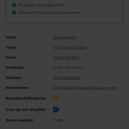
30 dagen omruilgarantie
3 maanden gratis herbalanceren
Merk:
Bridgestone
Type:
POTENZA RE050A
Maat:
215/40 R17 87V
Snelheid:
V (t/m 240 km/u)
Seizoen:
Zomerbanden
Kenmerken:
Extra Load
,
Velgrandbescherming
Brandstofefficiëntie:
C
Grip op nat wegdek:
A
Extern geluid:
71dB