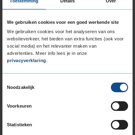
10,0
Toestemming
Details
Over
Algemeen
10,0
Geluid
10,0
Grip
10,0
Comfort
10,0
We gebruiken cookies voor een goed werkende site
Band
215/40R17 87V EXTRALOAD
We gebruiken cookies voor het analyseren van ons
Datum beoordeling
11 oktober 2024
websiteverkeer, het bieden van extra functies (ook voor
Type rijder
Normaal
social media) en het relevanter maken van
Auto
VW Polo 1.2 TSi BlueMotion HB 4-cil. B 90pk
Kilometer per jaar
10.000 tot 25.000 km
advertenties. Meer info lees je in onze
privacyverklaring
.
Perfecte band.
Toestemmingsselectie
Noodzakelijk
Voorkeuren
9,0
Algemeen
9,0
Geluid
9,0
Grip
9,0
Statistieken
Comfort
9,0