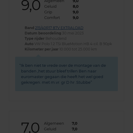
9,0
Algemeen
9,0
Geluid
8,0
Grip
9,0
Comfort
9,0
Band
215/40R17 87V EXTRALOAD
Datum beoordeling
30 mei 2023
Type rijder
Behoudend
Auto
VW Polo 1.2 TSi BlueMotion HB 4-cil. B 90pk
Kilometer per jaar
10.000 tot 25.000 km
Ik ben niet te vrede over de montage van de
banden ,het stuur bleef trillen Ben naar
euromaster gegaan die heeft het wel goed
gekregen. met m.vr. gr D hr .Stubbe
7,0
Algemeen
7,0
Geluid
7,0