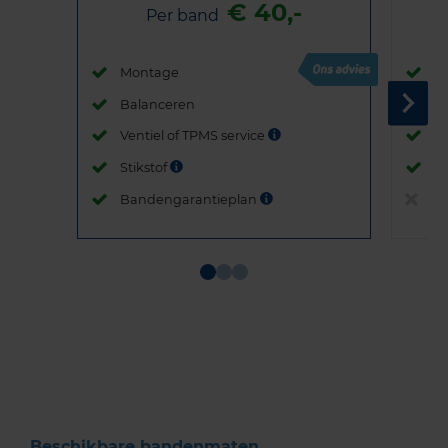
€ 40,-
Per band
Montage
M
Balanceren
B
Ventiel of TPMS service
Ve
Stikstof
St
Bandengarantieplan
B
Item
1
of
3
Beschikbare bandenmaten