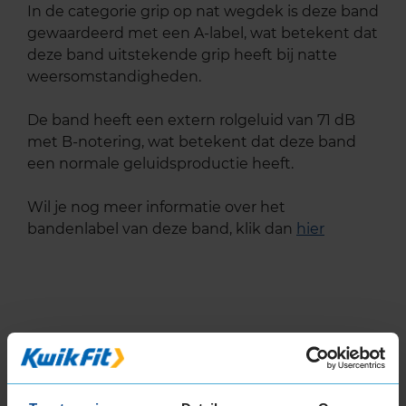
In de categorie grip op nat wegdek is deze band
gewaardeerd met een A-label, wat betekent dat
deze band uitstekende grip heeft bij natte
weersomstandigheden.
De band heeft een extern rolgeluid van 71 dB
met B-notering, wat betekent dat deze band
een normale geluidsproductie heeft.
Wil je nog meer informatie over het
bandenlabel van deze band, klik dan
hier
Klantbeoordelingen