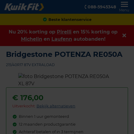
088-5945348
Menu
Achteraf betalen
Nu 20% korting op
Pirelli
en 15% korting op
Michelin
en
Laufenn
autobanden!
Bridgestone POTENZA RE050A
215/40R17 87V EXTRALOAD
€
176,00
Uitverkocht:
Bekijk alternatieven
Binnen 1 uur gemonteerd
12 maanden productgarantie
Achteraf betalen of in 3 termijnen