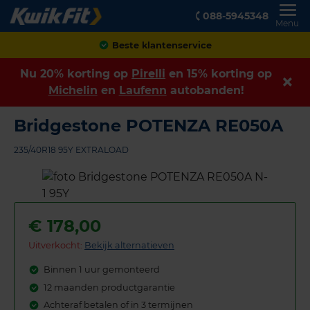
088-5945348
Menu
Beste klantenservice
Nu 20% korting op
Pirelli
en 15% korting op
Michelin
en
Laufenn
autobanden!
Bridgestone POTENZA RE050A
235/40R18 95Y EXTRALOAD
€
178,00
Uitverkocht:
Bekijk alternatieven
Binnen 1 uur gemonteerd
12 maanden productgarantie
Achteraf betalen of in 3 termijnen