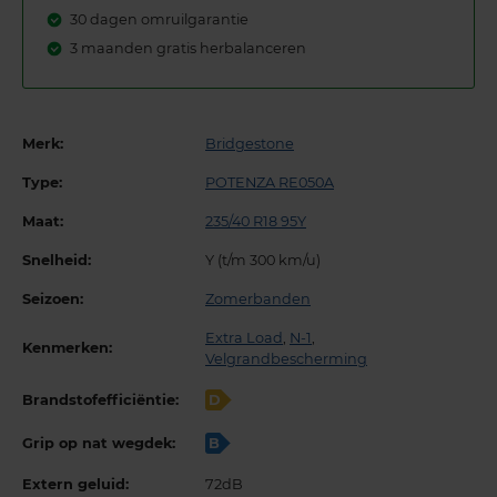
30 dagen omruilgarantie
3 maanden gratis herbalanceren
Merk:
Bridgestone
Type:
POTENZA RE050A
Maat:
235/40 R18 95Y
Snelheid:
Y (t/m 300 km/u)
Seizoen:
Zomerbanden
Extra Load
,
N-1
,
Kenmerken:
Velgrandbescherming
Brandstofefficiëntie:
D
Grip op nat wegdek:
B
Extern geluid:
72dB