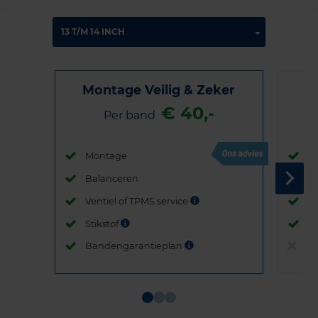
Montage Veilig & Zeker
€ 40,-
Per band
Montage
M
Balanceren
B
Ventiel of TPMS service
Ve
Stikstof
St
Bandengarantieplan
B
Item