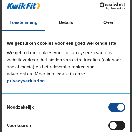
Bridgestone
POTENZA RE050A
235/40R18 95 Y
Toestemming
Details
Over
B
We gebruiken cookies voor een goed werkende site
We gebruiken cookies voor het analyseren van ons
D
websiteverkeer, het bieden van extra functies (ook voor
social media) en het relevanter maken van
advertenties. Meer info lees je in onze
privacyverklaring
.
72
B
A
C
Toestemmingsselectie
Noodzakelijk
Deze band is beoordeeld met het EU
brandstofefficiëntie-label D, wat overeen komt
met een minder goede brandstofefficiëntie.
Voorkeuren