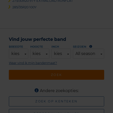
275/30R20 97Y EXTRALOAD RUNFLAT
285/35R20 100Y
Vind jouw perfecte band
BREEDTE
HOOGTE
INCH
SEIZOEN
kies
kies
kies
All season
Waar vind ik mijn bandenmaat?
ZOEK
Andere zoekopties:
ZOEK OP KENTEKEN