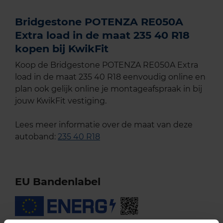
Bridgestone POTENZA RE050A
Extra load in de maat 235 40 R18
kopen bij KwikFit
Koop de Bridgestone POTENZA RE050A Extra
load in de maat 235 40 R18 eenvoudig online en
plan ook gelijk online je montageafspraak in bij
jouw KwikFit vestiging.
Lees meer informatie over de maat van deze
autoband:
235 40 R18
EU Bandenlabel