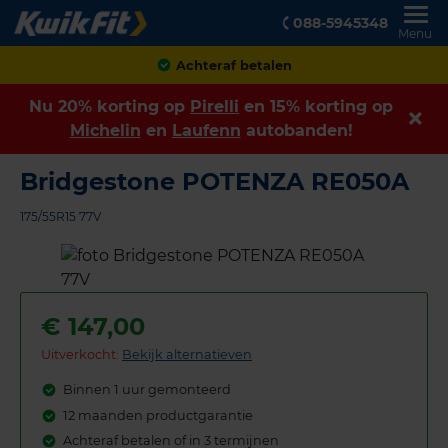
088-5945348
Menu
Achteraf betalen
Nu 20% korting op
Pirelli
en 15% korting op
Michelin
en
Laufenn
autobanden!
Bridgestone POTENZA RE050A
175/55R15 77V
€
147,00
Uitverkocht:
Bekijk alternatieven
Binnen 1 uur gemonteerd
12 maanden productgarantie
Achteraf betalen of in 3 termijnen