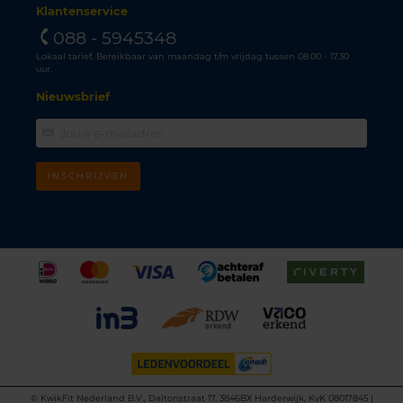
Klantenservice
088 - 5945348
Lokaal tarief. Bereikbaar van maandag t/m vrijdag tussen 08.00 - 17.30
uur.
Nieuwsbrief
INSCHRIJVEN
©
KwikFit Nederland B.V., Daltonstraat 17, 3846BX Harderwijk, KvK 08017845 |