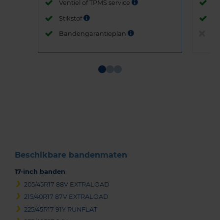
Ventiel of TPMS service
Ve
Stikstof
St
Bandengarantieplan
B
Item
1
of
3
Beschikbare bandenmaten
17-inch banden
205/45R17 88V EXTRALOAD
215/40R17 87V EXTRALOAD
225/45R17 91Y RUNFLAT