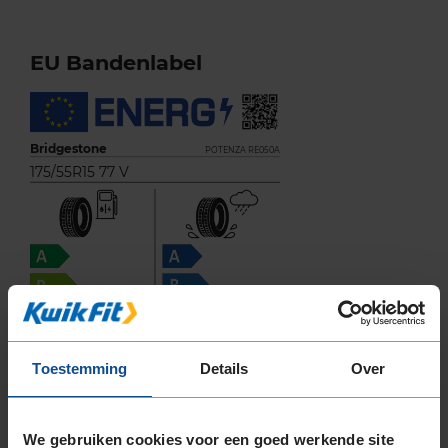
EU Bandenlabel
Bridgestone
POTENZA RE050A
175/55R15 77 V
C
E
Toestemming
Details
Over
70
We gebruiken cookies voor een goed werkende site