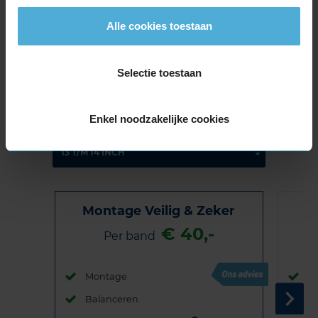
Alle cookies toestaan
Selectie toestaan
Bandenmontagepakketten
Kies je
bandenmaat omvang (inch)
Enkel noodzakelijke cookies
Montage Veilig & Zeker
€ 40,-
Per band
Montage
M
Balanceren
B