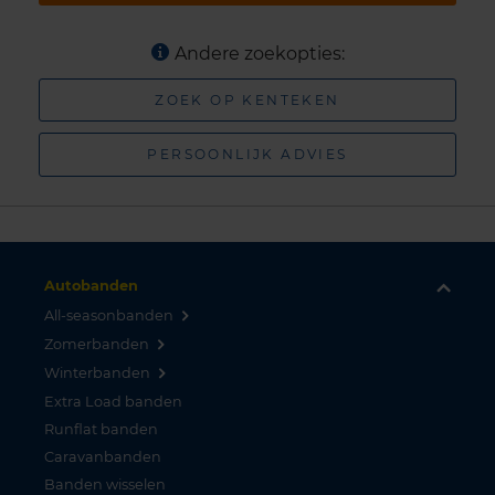
Andere zoekopties:
ZOEK OP KENTEKEN
PERSOONLIJK ADVIES
Autobanden
All-seasonbanden
Zomerbanden
Winterbanden
Extra Load banden
Runflat banden
Caravanbanden
Banden wisselen