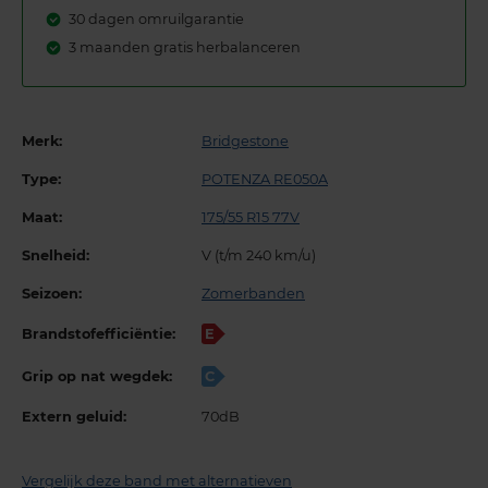
30 dagen omruilgarantie
3 maanden gratis herbalanceren
Merk:
Bridgestone
Type:
POTENZA RE050A
Maat:
175/55 R15 77V
Snelheid:
V (t/m 240 km/u)
Seizoen:
Zomerbanden
Brandstofefficiëntie:
E
Grip op nat wegdek:
C
Extern geluid:
70dB
Vergelijk deze band met alternatieven