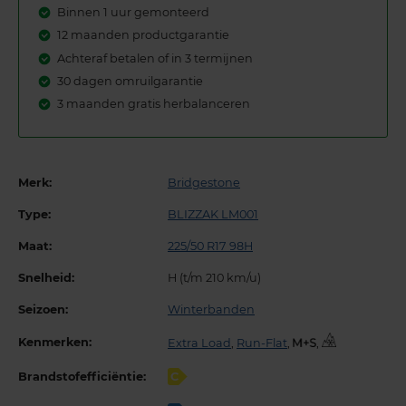
Binnen 1 uur gemonteerd
12 maanden productgarantie
Achteraf betalen of in 3 termijnen
30 dagen omruilgarantie
3 maanden gratis herbalanceren
Merk:
Bridgestone
Type:
BLIZZAK LM001
Maat:
225/50 R17 98H
Snelheid:
H (t/m 210 km/u)
Seizoen:
Winterbanden
Kenmerken:
Extra Load
,
Run-Flat
,
,
Brandstofefficiëntie:
C