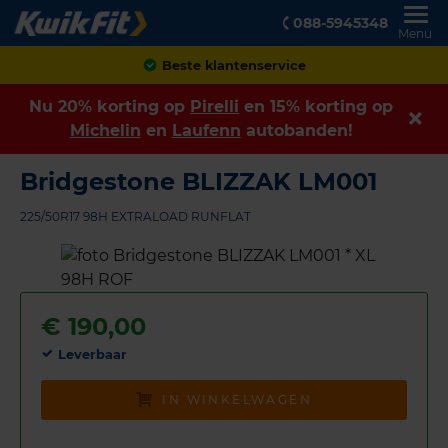
088-5945348
Menu
Achteraf betalen
Nu 20% korting op
Pirelli
en 15% korting op
Michelin
en
Laufenn
autobanden!
Bridgestone BLIZZAK LM001
225/50R17 98H EXTRALOAD RUNFLAT
€
190,00
Leverbaar
IN WINKELWAGEN