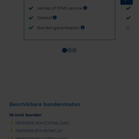
Ventiel of TPMS service
Ve
Stikstof
St
Bandengarantieplan
B
Item
1
of
3
Beschikbare bandenmaten
16-inch banden
185/60R16 90H EXTRALOAD
195/55R16 87H RUNFLAT
195/55R16 91V EXTRALOAD