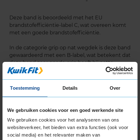
Deze band is beoordeeld met het EU
brandstofefficiëntie-label C, wat overeen komt
met een goede brandstofefficiëntie.
In de categorie grip op nat wegdek is deze band
gewaardeerd met een B-label, wat betekent dat
deze band zeer goede grip heeft bij natte
weersomstandigheden.
De band heeft een extern rolgeluid van 72 dB
Toestemming
Details
Over
met B-notering, wat betekent dat deze band
een normale geluidsproductie heeft.
We gebruiken cookies voor een goed werkende site
Wil je nog meer informatie over het
We gebruiken cookies voor het analyseren van ons
bandenlabel van deze band, klik dan
hier
websiteverkeer, het bieden van extra functies (ook voor
social media) en het relevanter maken van