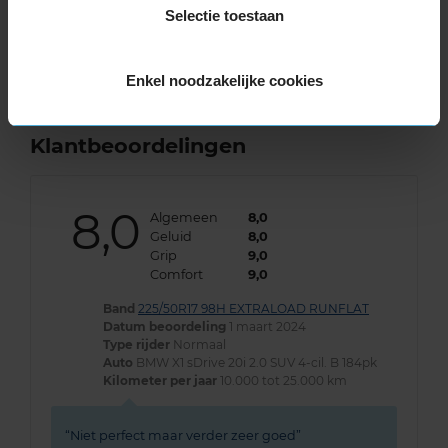
KIES
Selectie toestaan
Enkel noodzakelijke cookies
Klantbeoordelingen
8,0
Algemeen
8,0
Geluid
8,0
Grip
9,0
Comfort
9,0
Band
225/50R17 98H EXTRALOAD RUNFLAT
Datum beoordeling
1 maart 2024
Type rijder
Normaal
Auto
BMW X1 sDrive 20i 2.0 SUV 4-cil. B 184pk
Kilometer per jaar
10.000 tot 25.000 km
Niet perfect maar verder zeer goed