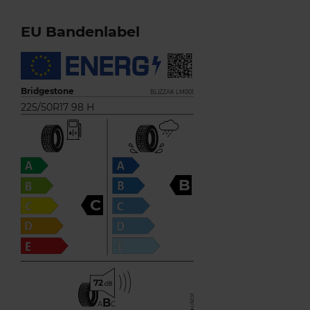
EU Bandenlabel
Bridgestone
BLIZZAK LM001
225/50R17 98 H
B
C
72
B
A
C