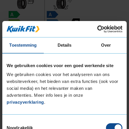
B
C
Toestemming
Details
Over
73
We gebruiken cookies voor een goed werkende site
B
A
C
We gebruiken cookies voor het analyseren van ons
websiteverkeer, het bieden van extra functies (ook voor
social media) en het relevanter maken van
Deze band is beoordeeld met het EU
advertenties. Meer info lees je in onze
brandstofefficiëntie-label C, wat overeen komt
privacyverklaring
.
met een goede brandstofefficiëntie.
In de categorie grip op nat wegdek is deze band
Toestemmingsselectie
gewaardeerd met een B-label, wat betekent dat
Noodzakelijk