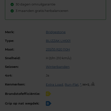
30 dagen omruilgarantie
3 maanden gratis herbalanceren
Merk:
Bridgestone
Type:
BLIZZAK LM001
Maat:
255/55 R20 110H
Snelheid:
H (t/m 210 km/u)
Seizoen:
Winterbanden
4x4:
Ja
Kenmerken:
Extra Load
,
Run-Flat
,
*
,
,
Brandstofefficiëntie:
C
Grip op nat wegdek:
B