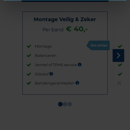
Montage Veilig & Zeker
€ 40,-
Per band
Montage
M
Balanceren
B
Ventiel of TPMS service
Ve
Stikstof
St
Bandengarantieplan
B
Item
1
of