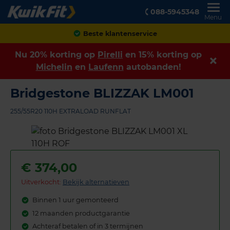
088-5945348
Menu
Achteraf betalen
Nu 20% korting op
Pirelli
en 15% korting op
Michelin
en
Laufenn
autobanden!
Bridgestone BLIZZAK LM001
255/55R20 110H EXTRALOAD RUNFLAT
€
374,00
Uitverkocht:
Bekijk alternatieven
Binnen 1 uur gemonteerd
12 maanden productgarantie
Achteraf betalen of in 3 termijnen