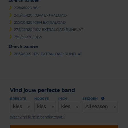
20-inch banden
235/45R20 96H
245/45R20 103W EXTRALOAD
255/50R20 109H EXTRALOAD
275/45R20 110V EXTRALOAD RUNFLAT
295/35R20 101W
21-inch banden
285/45R21 113V EXTRALOAD RUNFLAT
Vind jouw perfecte band
BREEDTE
HOOGTE
INCH
SEIZOEN
kies
kies
kies
All season
Waar vind ik mijn bandenmaat?