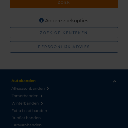
ZOEK
Andere zoekopties:
ZOEK OP KENTEKEN
PERSOONLIJK ADVIES
Autobanden
All-seasonbanden
Zomerbanden
Winterbanden
Extra Load banden
Runflat banden
Caravanbanden