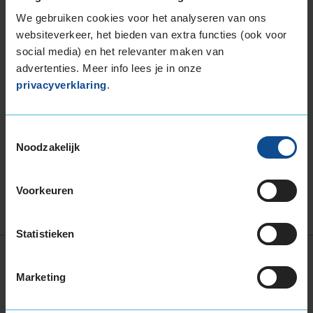
205/55 R16
- zoek
banden in de maat 205 55
We gebruiken cookies voor het analyseren van ons
R16
voor je BMW
websiteverkeer, het bieden van extra functies (ook voor
205/60 R16
- zoek
banden in de maat 205 60
social media) en het relevanter maken van
R16
voor je BMW
advertenties. Meer info lees je in onze
privacyverklaring
.
Meest gekochte BMW 3 Serie banden
Bridgestone POTENZA S001
(zomerband)
Toestemmingsselectie
Michelin PILOT SPORT 4
(zomerband)
Noodzakelijk
Michelin CROSSCLIMATE 2
(4-seizoensband)
Bridgestone TURANZA T005
(zomerband)
Voorkeuren
Continental SPORTCONTACT 5
(zomerband)
Statistieken
Vind jouw perfecte band
Marketing
BREEDTE
HOOGTE
INCH
SEIZOEN
225
45
18
All season