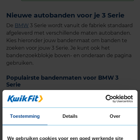
Nieuwe autobanden voor je 3 Serie
De
BMW
3 Serie wordt vanuit de fabriek standaard
afgeleverd met verschillende maten autobanden.
Kies hieronder jouw bandenmaat om banden te
zoeken voor jouw 3 Serie. Je kunt ook het
bandenzoekblokje boven- en onderaan de pagina
gebruiken.
Populairste bandenmaten voor BMW 3
Serie
225/40 R18
- zoek
banden in de maat 225
40 R18
voor je BMW
225/50 R17
- zoek
banden in de ma
at 225
Toestemming
Details
Over
50 R17
voor je BMW
225/45 R17
- zoek
banden in de maat 225 45
R17
voor je BMW
We gebruiken cookies voor een goed werkende site