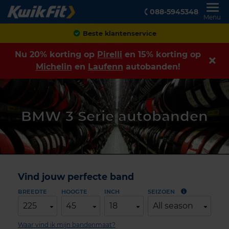
088-5945348
Menu
Beste klantenservice
Nu 20% korting op
Pirelli
en 15% korting op
Michelin
en
Laufenn
autobanden!
BMW 3 Serie autobanden
Vind jouw perfecte band
BREEDTE
HOOGTE
INCH
SEIZOEN
225
45
18
All season
Waar vind ik mijn bandenmaat?