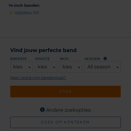
14-inch banden
155/65R14 75T
Vind jouw perfecte band
BREEDTE
HOOGTE
INCH
SEIZOEN
kies
kies
kies
All season
Waar vind ik mijn bandenmaat?
ZOEK
Andere zoekopties:
ZOEK OP KENTEKEN