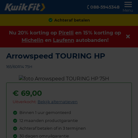
088-5945348
Menu
Achteraf betalen
Nu 20% korting op
Pirelli
en 15% korting op
Michelin
en
Laufenn
autobanden!
Arrowspeed TOURING HP
165/60R14 75H
€
69,00
Uitverkocht:
Bekijk alternatieven
Binnen 1 uur gemonteerd
12 maanden productgarantie
Achteraf betalen of in 3 termijnen
30 dagen omruilgarantie