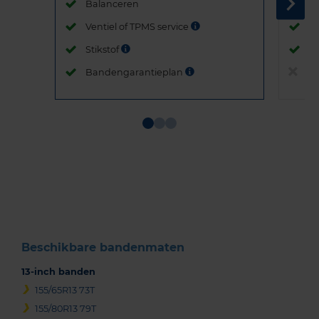
Balanceren
B
Ventiel of TPMS service
Ve
Stikstof
St
Bandengarantieplan
B
Item
1
of
3
Beschikbare bandenmaten
13-inch banden
155/65R13 73T
155/80R13 79T