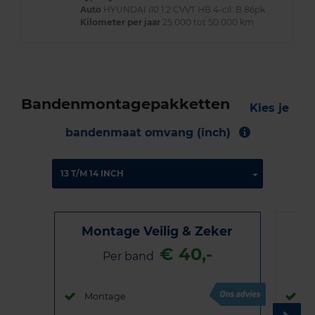
Auto
HYUNDAI i10 1.2 CVVT HB 4-cil. B 86pk
Kilometer per jaar
25.000 tot 50.000 km
Bandenmontagepakketten
Kies je
bandenmaat omvang (inch)
Montage Veilig & Zeker
€ 40,-
Per band
Montage
M