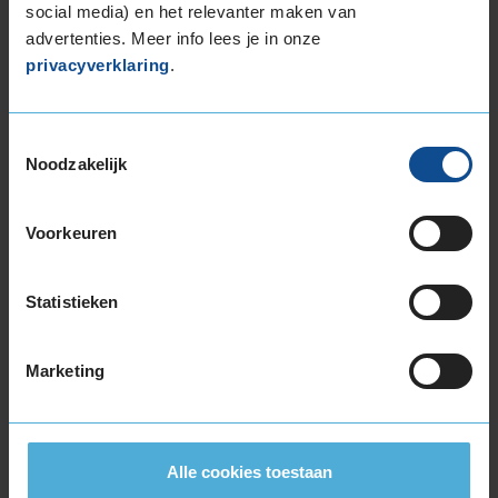
social media) en het relevanter maken van
advertenties. Meer info lees je in onze
€ 65,45
privacyverklaring
.
Normale prijs: € 77,00
KIES
Toestemmingsselectie
Noodzakelijk
Voorkeuren
Klantbeoordelingen
Statistieken
8,0
Algemeen
8,0
Marketing
Geluid
8,0
Grip
8,0
Comfort
8,0
Band
165/60R14 75H
Alle cookies toestaan
Datum beoordeling
15 juli 2026
Type rijder
Normaal