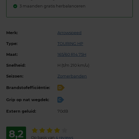
3 maanden gratis herbalanceren
Merk:
Arrowspeed
Type:
TOURING HP
Maat:
165/60 R14 75H
Snelheid:
H (t/m 210 km/u)
Seizoen:
Zomerbanden
Brandstofefficiëntie:
D
Grip op nat wegdek:
C
Extern geluid:
70dB
8,2
Op basis van
4 reviews