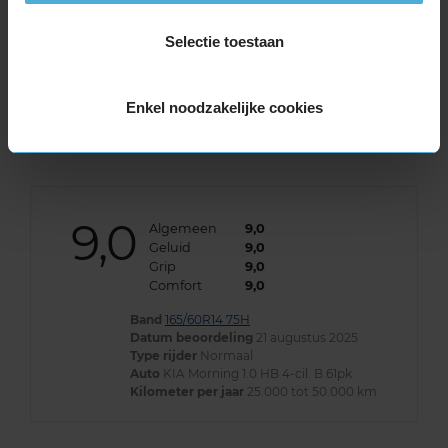
Auto
SUZUKI Wagon R 1.3 HB 4-cil. B 76pk
Kilometer per jaar
10.000 tot 25.000 km
Selectie toestaan
gewoon goede prijs/kwaliteit verhouding
Enkel noodzakelijke cookies
9,0
Algemeen
9,0
Geluid
9,0
Grip
9,0
Comfort
9,0
Band
165/60R14 75H
Datum beoordeling
21 augustus 2025
Type rijder
Normaal
Auto
KIA Morning 1.0 HB 4-cil. B 61pk
Kilometer per jaar
25.000 tot 50.000 km