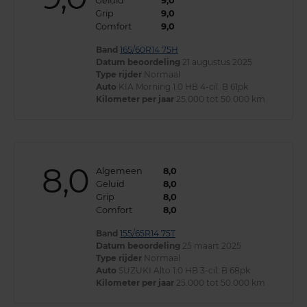
Geluid
9,0
Grip
9,0
Comfort
9,0
Band
165/60R14 75H
Datum beoordeling
21 augustus 2025
Type rijder
Normaal
Auto
KIA Morning 1.0 HB 4-cil. B 61pk
Kilometer per jaar
25.000 tot 50.000 km
8,0
Algemeen
8,0
Geluid
8,0
Grip
8,0
Comfort
8,0
Band
155/65R14 75T
Datum beoordeling
25 maart 2025
Type rijder
Normaal
Auto
SUZUKI Alto 1.0 HB 3-cil. B 68pk
Kilometer per jaar
25.000 tot 50.000 km