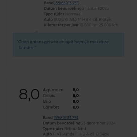
Band
155/65R13 73T
Datum beoordeling
21 januari 2025
Type rijder
Normaal
Auto
SUZUKI Alto 1.1 HB 4-cil. B 63pk
Kilometer per jaar
10.000 tot 25.000 km
Geen irritant gehoor en rijdt heerlijk met deze
banden
8,0
Algemeen
8,0
Geluid
8,0
Grip
8,0
Comfort
8,0
Band
155/80R13 79T
Datum beoordeling
23 december 2024
Type rijder
Behoudend
Auto
FIAT Panda 1.1 HB 4-cil. B 54pk