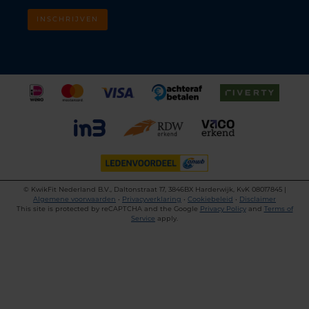
INSCHRIJVEN
©
KwikFit Nederland B.V., Daltonstraat 17, 3846BX Harderwijk, KvK 08017845 |
Algemene voorwaarden
•
Privacyverklaring
•
Cookiebeleid
•
Disclaimer
This site is protected by reCAPTCHA and the Google
Privacy Policy
and
Terms of
Service
apply.