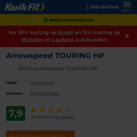
088-5945348
Menu
Beste klantenservice
Nu 20% korting op
Pirelli
en 15% korting op
Michelin
en
Laufenn
autobanden!
Arrowspeed TOURING HP
Merk:
Arrowspeed
Seizoen:
Zomerbanden
7,9
Op basis van
123 reviews
Beschikbare bandenmaten
Beschikbare bandenmaten