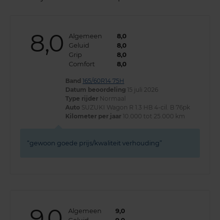
8,0
Algemeen
8,0
Geluid
8,0
Grip
8,0
Comfort
8,0
Band
165/60R14 75H
Datum beoordeling
15 juli 2026
Type rijder
Normaal
Auto
SUZUKI Wagon R 1.3 HB 4-cil. B 76pk
Kilometer per jaar
10.000 tot 25.000 km
gewoon goede prijs/kwaliteit verhouding
9,0
Algemeen
9,0