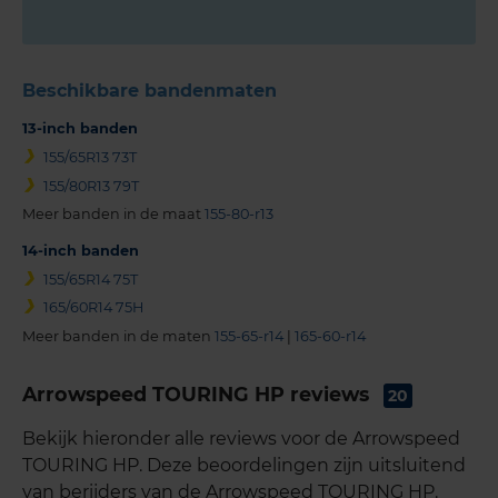
Beschikbare bandenmaten
13-inch banden
155/65R13 73T
155/80R13 79T
Meer banden in de maat
155-80-r13
14-inch banden
155/65R14 75T
165/60R14 75H
Meer banden in de maten
155-65-r14
|
165-60-r14
Arrowspeed TOURING HP reviews
20
Bekijk hieronder alle reviews voor de Arrowspeed
TOURING HP. Deze beoordelingen zijn uitsluitend
van berijders van de Arrowspeed TOURING HP.