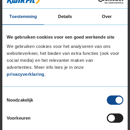
8,0
Geluid
8,0
Grip
8,0
Comfort
8,0
Toestemming
Details
Over
Band
155/65R14 75T
Datum beoordeling
4 maart 2025
Type rijder
Normaal
We gebruiken cookies voor een goed werkende site
Auto
PEUGEOT 107 1.0 HB 3-cil. B 68pk
We gebruiken cookies voor het analyseren van ons
Kilometer per jaar
10.000 tot 25.000 km
websiteverkeer, het bieden van extra functies (ook voor
social media) en het relevanter maken van
Heb er niet zo veel verstand van
advertenties. Meer info lees je in onze
privacyverklaring
.
Toestemmingsselectie
Noodzakelijk
10,0
Algemeen
10,0
Geluid
10,0
Grip
10,0
Voorkeuren
Comfort
10,0
Band
155/80R13 79T