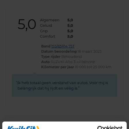
5,0
Algemeen
5,0
Geluid
5,0
Grip
5,0
Comfort
5,0
Band
155/65R14 75T
Datum beoordeling
18 maart 2025
Type rijder
Behoudend
Auto
SUZUKI Alto 3-cil benzine
Kilometer per jaar
10.000 tot 25.000 km
Ik heb totaal geen verstand van autos. Voor mij is
belangrijk dat hij rijdt en veilig is.
Algemeen
8,0