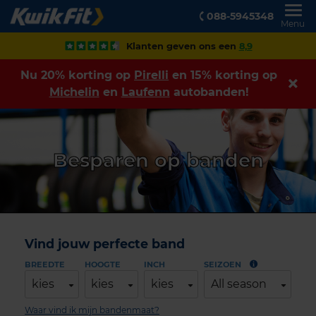
088-5945348
Menu
Klanten geven ons een
8,9
Nu 20% korting op
Pirelli
en 15% korting op
Michelin
en
Laufenn
autobanden!
Besparen op banden
Vind jouw perfecte band
BREEDTE
HOOGTE
INCH
SEIZOEN
kies
kies
kies
All season
Waar vind ik mijn bandenmaat?