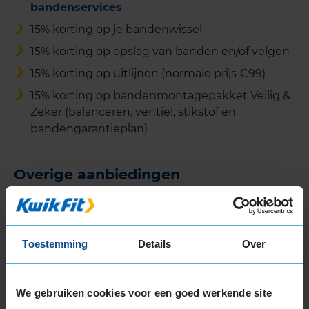
bandenservices
15% korting op je bandenwissel
15% korting op opslag van banden en/of velgen
15% korting op uitlijnen (normale prijs €99)
15% korting op bandenmontagepakket Veilig &
Zeker (balanceren, ventiel, stikstof en
bandengarantieplan)
Overige aanbiedingen
Gratis APK bij een grote beurt
Toestemming
Details
Over
We gebruiken cookies voor een goed werkende site