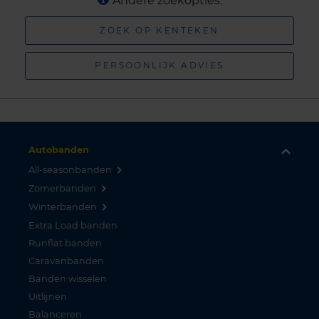
Andere zoekopties:
ZOEK OP KENTEKEN
PERSOONLIJK ADVIES
Autobanden
All-seasonbanden
Zomerbanden
Winterbanden
Extra Load banden
Runflat banden
Caravanbanden
Banden wisselen
Uitlijnen
Balanceren