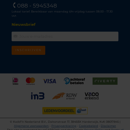
088 - 5945348
Lokaal tarief. Bereikbaar van maandag t/m vrijdag tussen 08.00 - 17.30
uur.
Nieuwsbrief
INSCHRIJVEN
©
KwikFit Nederland B.V., Daltonstraat 17, 3846BX Harderwijk, KvK 08017845 |
Algemene voorwaarden
•
Privacyverklaring
•
Cookiebeleid
•
Disclaimer
This site is protected by reCAPTCHA and the Google
Privacy Policy
and
Terms of