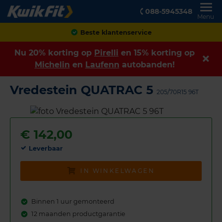
088-5945348
Menu
Achteraf betalen
Nu 20% korting op
Pirelli
en 15% korting op
Michelin
en
Laufenn
autobanden!
Vredestein QUATRAC 5
205/70R15 96T
€
142,00
Leverbaar
IN WINKELWAGEN
Binnen 1 uur gemonteerd
12 maanden productgarantie