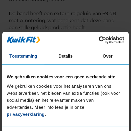
De band heeft een extern rolgeluid van 69 dB
met A-notering, wat betekent dat deze band
een stille geluidsproductie heeft.
Wil je nog meer informatie over het
bandenlabel van deze band, klik dan
hier
Toestemming
Details
Over
Alternatief voor deze band
We gebruiken cookies voor een goed werkende site
A-merk alternatief
We gebruiken cookies voor het analyseren van ons
websiteverkeer, het bieden van extra functies (ook voor
Bridgestone DUELER A/T 001
social media) en het relevanter maken van
4-seizoensband
205/70 R15 96T
advertenties. Meer info lees je in onze
privacyverklaring
.
(
3 reviews
)
Snelheidsindex:
T