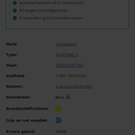
Achteraf betalen of in 3 termijnen
30 dagen omruilgarantie
3 maanden gratis herbalanceren
Merk:
Vredestein
Type:
QUATRAC 5
Maat:
205/70 R15 96T
Snelheid:
T (t/m 190 km/u)
Seizoen:
4-seizoensbanden
Kenmerken:
,
Brandstofefficiëntie:
C
Grip op nat wegdek:
C
Extern geluid:
69dB