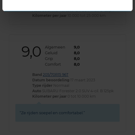
Type rijder
Normaal
Auto
SUBARU Forester 2.0 SUV 4-cil. B 125pk
Kilometer per jaar
10.000 tot 25.000 km
9,0
Algemeen
9,0
Geluid
8,0
Grip
8,0
Comfort
8,0
Band
205/70R15 96T
Datum beoordeling
17 maart 2023
Type rijder
Normaal
Auto
SUBARU Forester 2.0 SUV 4-cil. B 125pk
Kilometer per jaar
0 tot 10.000 km
Ze rijden soepel en comfortabel.