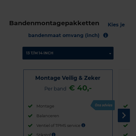
Bandenmontagepakketten
Kies je
bandenmaat omvang (inch)
Montage Veilig & Zeker
€ 40,-
Per band
Montage
M
Balanceren
B
Ventiel of TPMS service
Ve
Stikstof
St