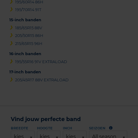
195/60R14 86H
195/70R14 91T
15-inch banden
185/65R15 88V
205/50R15 86H
215/65R15 96H
16-inch banden
195/55R16 91V EXTRALOAD
17-inch banden
205/45R17 88V EXTRALOAD
Vind jouw perfecte band
BREEDTE
HOOGTE
INCH
SEIZOEN
kies
kies
kies
All season