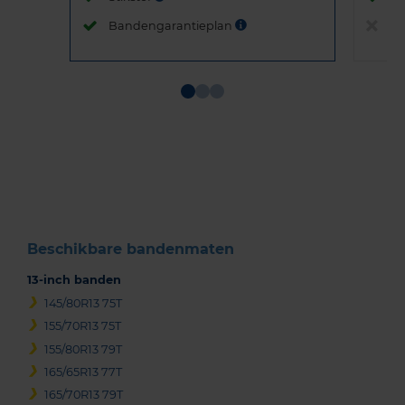
Bandengarantieplan
B
Item
1
of
3
Beschikbare bandenmaten
13-inch banden
145/80R13 75T
155/70R13 75T
155/80R13 79T
165/65R13 77T
165/70R13 79T