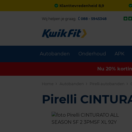
Klanttevredenheid 8,9
Wij helpen je graag.
088 - 5945348
Autobanden
Onderhoud
APK
Nu 20% korti
Home
Autobanden
Pirelli autobanden
Pirelli CINT