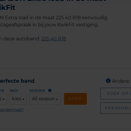
ikFit
N Extra load in de maat 225 40 R18 eenvoudig
tageafspraak in bij jouw KwikFit vestiging.
an deze autoband:
225 40 R18
erfecte band
Andere 
TE
INCH
SEIZOEN
ZOEK OP
s
kies
All season
ZOEK
PERSOONL
n bandenmaat?