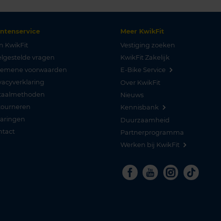
antenservice
Meer KwikFit
n KwikFit
Vestiging zoeken
lgestelde vragen
KwikFit Zakelijk
gemene voorwaarden
E-Bike Service
vacyverklaring
Over KwikFit
taalmethoden
Nieuws
tourneren
Kennisbank
varingen
Duurzaamheid
ntact
Partnerprogramma
Werken bij KwikFit
Facebook
Youtube
Instagra
Tikto