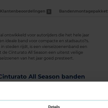
Klantenbeoordelingen
Bandenmontage­pakket
5
aal ontwikkeld voor autorijders die het hele jaar
Een ideale band voor compacte en stadsauto?s.
n in steden rijdt, is een vierseizoenenband een
 de Cinturato All Season een uiterst veilige
seizoenen van het jaar goed presteert.
i Cinturato All Season banden
ert de voortreffelijke rijprestaties van een
 winterband. De vierseizoenenband kenmerkt
Details
t lichte sneeuw