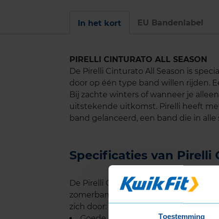
EU Bandenlabel
In het kort
PIRELLI CINTURATO ALL SEASON
De Pirelli Cinturato All Season is speci
door op één type band willen rijden. 
Bij zachte winters of wanneer je allee
uitstekende uitkomst. Pirelli heeft met
band gelanceerd, een band die in alle 
Specificaties van Pirell
De Pirelli Cinturato All Season combine
zomerband met de zekerheid van een
zich door:
Toestemming
Goede tractie op wegen bedekt me