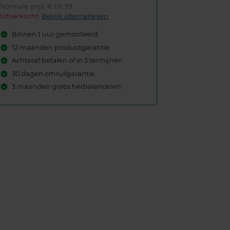
Normale prijs: € 151,99
Uitverkocht:
Bekijk alternatieven
Binnen 1 uur gemonteerd
12 maanden productgarantie
Achteraf betalen of in 3 termijnen
30 dagen omruilgarantie
3 maanden gratis herbalanceren