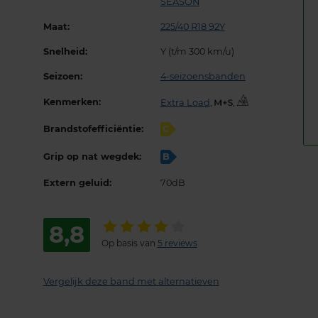
SEASON
Maat:
225/40 R18 92Y
Snelheid:
Y (t/m 300 km/u)
Seizoen:
4-seizoensbanden
Kenmerken:
Extra Load
,
,
Brandstofefficiëntie:
C
Grip op nat wegdek:
B
Extern geluid:
70dB
8,8
Op basis van
5 reviews
Vergelijk deze band met alternatieven