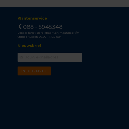
Klantenservice
088 - 5945348
Lokaal tarief. Bereikbaar van maandag t/m
vrijdag tussen 08.00 - 17.30 uur.
Nieuwsbrief
INSCHRIJVEN
m
k