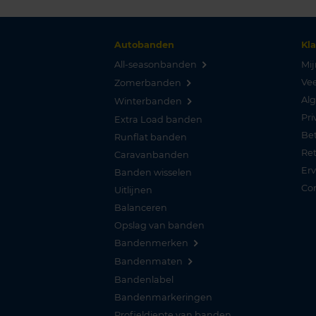
Autobanden
Kl
All-seasonbanden
Mij
Vee
Zomerbanden
Al
Winterbanden
Pri
Extra Load banden
Be
Runflat banden
Re
Caravanbanden
Er
Banden wisselen
Co
Uitlijnen
Balanceren
Opslag van banden
Bandenmerken
Bandenmaten
Bandenlabel
Bandenmarkeringen
Profieldiepte van banden