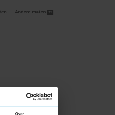
ten
Andere maten
39
Over