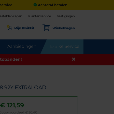
service
Achteraf betalen
estelde vragen
Klantenservice
Vestigingen
Mijn KwikFit
Winkelwagen
Aanbiedingen
E-Bike Service
tobanden!
18 92Y EXTRALOAD
€
121,59
Jouw voordeel:
€ 30,40