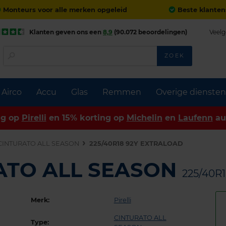
Monteurs voor alle merken opgeleid
Beste klanten
Klanten geven ons een
8,9
(90.072 beoordelingen)
Veelg
ZOEK
Airco
Accu
Glas
Remmen
Overige diensten
ng op
Pirelli
en 15% korting op
Michelin
en
Laufenn
au
CINTURATO ALL SEASON
225/40R18 92Y EXTRALOAD
URATO ALL SEASON
225/40R
Merk:
Pirelli
CINTURATO ALL
Type: