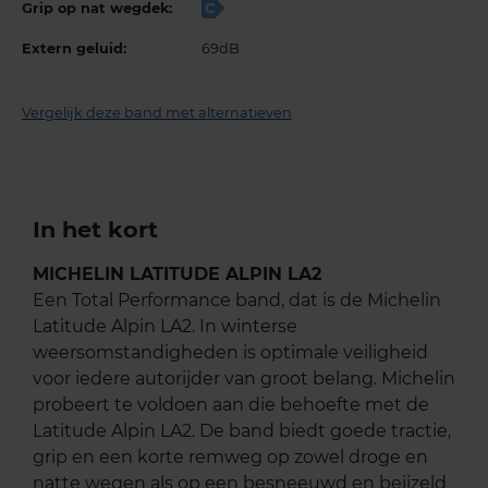
Grip op nat wegdek:
C
Extern geluid:
69dB
Vergelijk deze band met alternatieven
In het kort
MICHELIN LATITUDE ALPIN LA2
Een Total Performance band, dat is de Michelin
Latitude Alpin LA2. In winterse
weersomstandigheden is optimale veiligheid
voor iedere autorijder van groot belang. Michelin
probeert te voldoen aan die behoefte met de
Latitude Alpin LA2. De band biedt goede tractie,
grip en een korte remweg op zowel droge en
natte wegen als op een besneeuwd en beijzeld