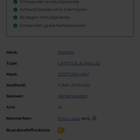
12 maanden productgarantie
Achteraf betalen of in 3 termijnen
30 dagen omruilgarantie
3 maanden gratis herbalanceren
Merk:
Michelin
Type:
LATITUDE ALPIN LA2
Maat:
225/75 R16 108H
Snelheid:
H (t/m 210 km/u)
Seizoen:
Winterbanden
4x4:
Ja
Kenmerken:
Extra Load
,
,
Brandstofefficiëntie:
D