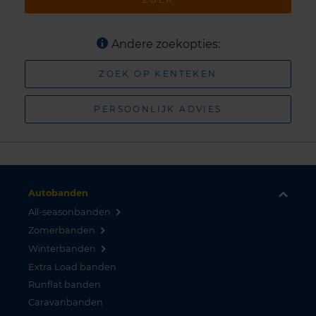
Andere zoekopties:
ZOEK OP KENTEKEN
PERSOONLIJK ADVIES
Autobanden
All-seasonbanden
Zomerbanden
Winterbanden
Extra Load banden
Runflat banden
Caravanbanden