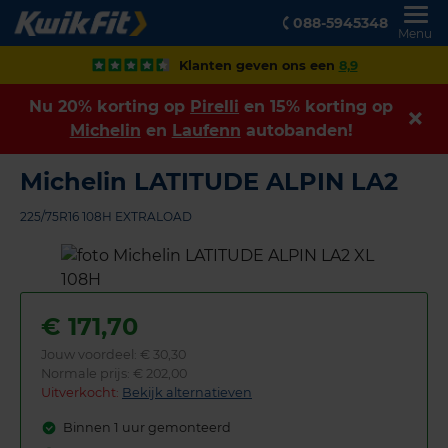
088-5945348
Menu
Klanten geven ons een
8,9
Nu 20% korting op
Pirelli
en 15% korting op
Michelin
en
Laufenn
autobanden!
Michelin LATITUDE ALPIN LA2
225/75R16 108H EXTRALOAD
€
171,70
Jouw voordeel:
€ 30,30
Normale prijs: € 202,00
Uitverkocht:
Bekijk alternatieven
Binnen 1 uur gemonteerd