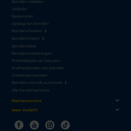
Banden wisselen
Uitlijnen
Balanceren
Opslag van banden
Bandenmerken
Bandenmaten
Bandenlabel
Bandenmarkeringen
Profieldiepte van banden
Snelheidsindex van banden
Goedkope banden
Banden voor elk automerk
Alle bandenservices
Klantenservice
Meer KwikFit
Facebook
Youtube
Instagram
Tiktok