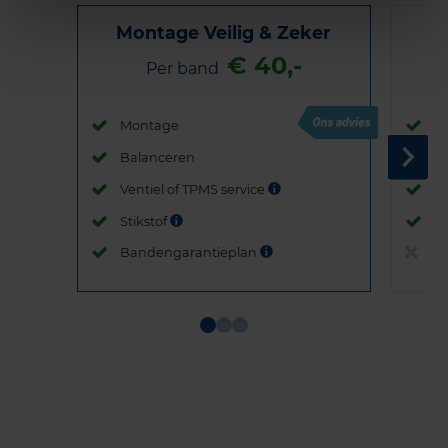
Montage Veilig & Zeker
€ 40,-
Per band
Montage
M
Balanceren
B
Ventiel of TPMS service
Ve
Stikstof
St
Bandengarantieplan
B
Item
1
of
3