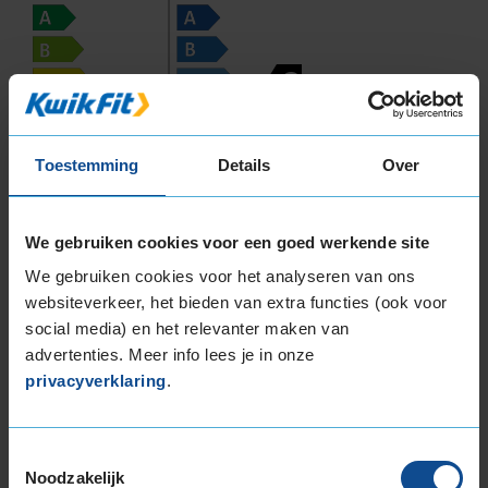
C
D
Toestemming
Details
Over
69
A
BC
We gebruiken cookies voor een goed werkende site
We gebruiken cookies voor het analyseren van ons
websiteverkeer, het bieden van extra functies (ook voor
Deze band is beoordeeld met het EU
social media) en het relevanter maken van
brandstofefficiëntie-label D, wat overeen komt
advertenties. Meer info lees je in onze
met een minder goede brandstofefficiëntie.
privacyverklaring
.
In de categorie grip op nat wegdek is deze band
gewaardeerd met een C-label, wat betekent dat
Toestemmingsselectie
deze band goede grip heeft bij natte
Noodzakelijk