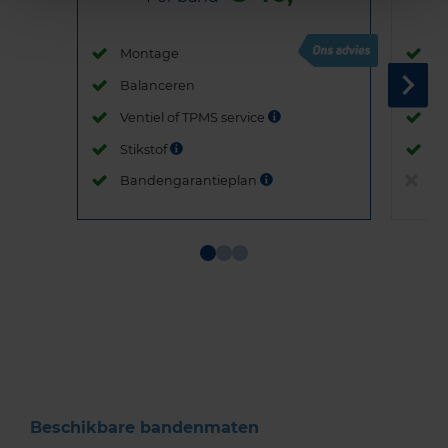
Montage
M
Balanceren
B
Ventiel of TPMS service
Ve
Stikstof
St
Bandengarantieplan
B
Item
1
of
3
Beschikbare bandenmaten