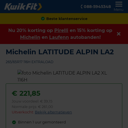
088-5945348
Menu
Beste klantenservice
Nu 20% korting op
Pirelli
en 15% korting op
Michelin
en
Laufenn
autobanden!
Michelin LATITUDE ALPIN LA2
265/65R17 116H EXTRALOAD
€
221,85
Jouw voordeel:
€ 39,15
Normale prijs: € 261,00
Uitverkocht:
Bekijk alternatieven
Binnen 1 uur gemonteerd