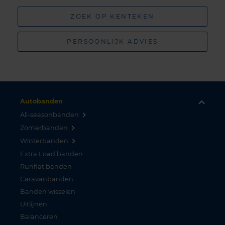
ZOEK OP KENTEKEN
PERSOONLIJK ADVIES
Autobanden
All-seasonbanden
Zomerbanden
Winterbanden
Extra Load banden
Runflat banden
Caravanbanden
Banden wisselen
Uitlijnen
Balanceren