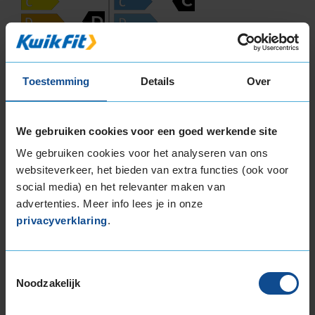
C
D
72
Toestemming
Details
Over
B
A
C
We gebruiken cookies voor een goed werkende site
Deze band is beoordeeld met het EU
We gebruiken cookies voor het analyseren van ons
brandstofefficiëntie-label D, wat overeen komt
websiteverkeer, het bieden van extra functies (ook voor
met een minder goede brandstofefficiëntie.
social media) en het relevanter maken van
advertenties. Meer info lees je in onze
In de categorie grip op nat wegdek is deze band
privacyverklaring
.
gewaardeerd met een C-label, wat betekent dat
deze band goede grip heeft bij natte
weersomstandigheden.
Toestemmingsselectie
Noodzakelijk
De band heeft een extern rolgeluid van 72 dB