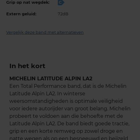
Grip op nat wegdek:
C
Extern geluid:
72dB
Vergelijk deze band met alternatieven
In het kort
MICHELIN LATITUDE ALPIN LA2
Een Total Performance band, dat is de Michelin
Latitude Alpin LA2. In winterse
weersomstandigheden is optimale veiligheid
voor iedere autorijder van groot belang. Michelin
probeert te voldoen aan die behoefte met de
Latitude Alpin LA2. De band biedt goede tractie,
grip en een korte remweg op zowel droge en
natte wegen als op een besneeuwd en beijzeld