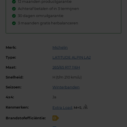
12 maanden productgarantie
Achteraf betalen of in 3 termijnen
30 dagen omruilgarantie
3 maanden gratis herbalanceren
Merk:
Michelin
Type:
LATITUDE ALPIN LA2
Maat:
265/65 R17 116H
Snelheid:
H (t/m 210 km/u)
Seizoen:
Winterbanden
4x4:
Ja
Kenmerken:
Extra Load
,
,
Brandstofefficiëntie:
D